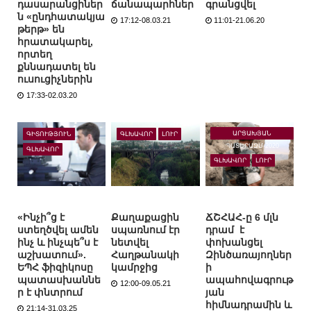
դասարանցիներ
ճանապարհներ
գրանցվել
ն «ընդհատակյա
17:12-08.03.21
11:01-21.06.20
թերթ» են
հրատակարել,
որտեղ
քննադատել են
ուսուցիչներին
17:33-02.03.20
ԱՐՑԱԽՅԱՆ
ԳԻՏՈՒԹՅՈՒՆ
ԳԼԽԱՎՈՐ
ԼՈՒՐ
ՊԱՏԵՐԱԶՄ-2020
ԳԼԽԱՎՈՐ
ԳԼԽԱՎՈՐ
ԼՈՒՐ
«Ինչի՞ց է
Քաղաքացին
ՃՇՀԱՀ-ը 6 մլն
ստեղծվել ամեն
սպառնում էր
դրամ է
ինչ և ինչպե՞ս է
նետվել
փոխանցել
աշխատում».
Հաղթանակի
Զինծառայողներ
ԵՊՀ ֆիզիկոսը
կամրջից
ի
պատասխաննե
ապահովագրութ
12:00-09.05.21
ր է փնտրում
յան
հիմնադրամին և
21:14-31.03.25