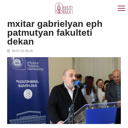
Skip
Skip
to
to
navigation
content
mxitar gabrielyan eph
patmutyan fakulteti
dekan
00:57-01.05.25