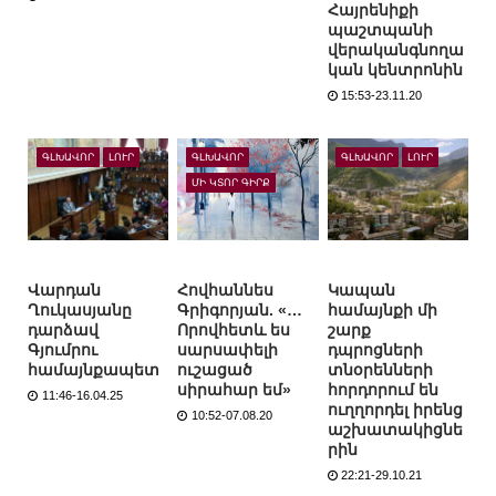
Հայրենիքի
պաշտպանի
վերականգնողա
կան կենտրոնին
15:53-23.11.20
ԳԼԽԱՎՈՐ
ԼՈՒՐ
ԳԼԽԱՎՈՐ
ԳԼԽԱՎՈՐ
ԼՈՒՐ
ՄԻ ԿՏՈՐ ԳԻՐՔ
Վարդան
Հովհաննես
Կապան
Ղուկասյանը
Գրիգորյան. «…
համայնքի մի
դարձավ
Որովհետև ես
շարք
Գյումրու
սարսափելի
դպրոցների
համայնքապետ
ուշացած
տնօրենների
սիրահար եմ»
հորդորում են
11:46-16.04.25
ուղղորդել իրենց
10:52-07.08.20
աշխատակիցնե
րին
22:21-29.10.21