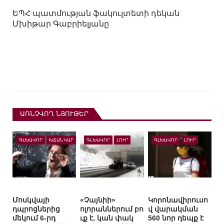
ԵՊՀ պատմության ֆակուլտետի դեկան
Մխիթար Գաբրիելյանը
ԱՌՆՉՎՈՂ ՆՅՈՒԹԵՐ
ԳԼԽԱՎՈՐ
ԽՃԱՆԿԱՐ
ԳԼԽԱՎՈՐ
ԼՈՒՐ
ԳԼԽԱՎՈՐ
ԼՈՒՐ
Մոսկվայի
«Չայնիի»
Կորոնավիրուսո
դպրոցներից
ոլորաններում բո
վ վարակման
մեկում 6-րդ
ւք է, կան փակ
560 նոր դեպք է