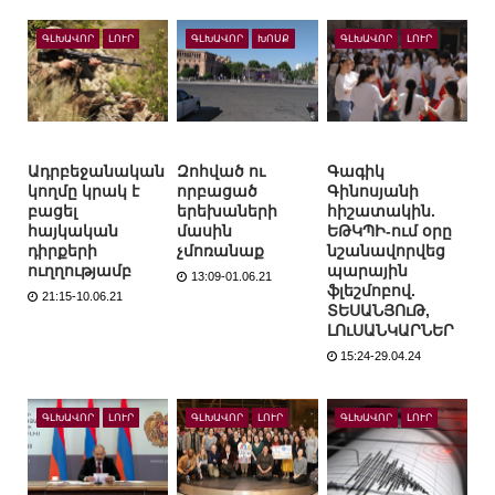
ԳԼԽԱՎՈՐ
ԼՈՒՐ
ԳԼԽԱՎՈՐ
ԽՈՍՔ
ԳԼԽԱՎՈՐ
ԼՈՒՐ
Ադրբեջանական
Զոհված ու
Գագիկ
կողմը կրակ է
որբացած
Գինոսյանի
բացել
երեխաների
հիշատակին.
հայկական
մասին
ԵԹԿՊԻ-ում օրը
դիրքերի
չմոռանաք
նշանավորվեց
ուղղությամբ
պարային
13:09-01.06.21
ֆլեշմոբով.
21:15-10.06.21
ՏԵՍԱՆՅՈւԹ,
ԼՈւՍԱՆԿԱՐՆԵՐ
15:24-29.04.24
ԳԼԽԱՎՈՐ
ԼՈՒՐ
ԳԼԽԱՎՈՐ
ԼՈՒՐ
ԳԼԽԱՎՈՐ
ԼՈՒՐ