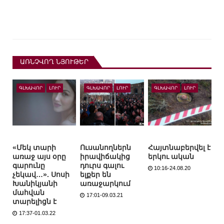
ԱՌՆՉՎՈՂ ՆՅՈՒԹԵՐ
ԳԼԽԱՎՈՐ
ԼՈՒՐ
ԳԼԽԱՎՈՐ
ԼՈՒՐ
ԳԼԽԱՎՈՐ
ԼՈՒՐ
«Մեկ տարի
Ուսանողներն
Հայտնաբերվել է
առաջ այս օրը
իրավիճակից
երկու ական
գարունը
դուրս գալու
10:16-24.08.20
չեկավ…». Սոսի
ելքեր են
Խանիկյանի
առաջարկում
մահվան
17:01-09.03.21
տարելիցն է
17:37-01.03.22