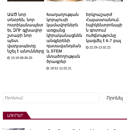
ԱԱԾ նոր
Խաղաղության
Երկրաշարժ
տնօրեն, նոր
կորպուսի
Հայաստանում.
ոստիկանապետ
կամավորներն
էպիկենտրոնայի
եւ ԶՈՒ գլխավոր
առցանց
ն գոտում
շտաբի նոր
կիրականացնեն
ուժգնությունը
պետ.
անգլերենի
կազմել է 6-7 բալ
վարչապետը
դասավանդման
22:29-13.02.22
նշել է անունները
և STEM
մտածողության
15:19-08.06.20
ծրագրեր
18:51-12.02.21
Որոնել
Որոնել
ԼՈՒՐԵՐ