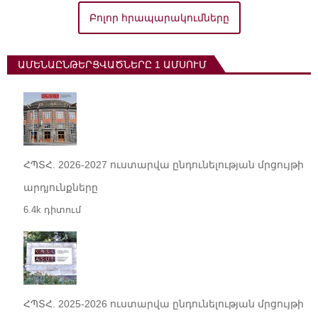
Բոլոր հրապարակումները
ԱՄԵՆԱԸՆԹԵՐՑՎԱԾՆԵՐԸ 1 ԱՄՍՈՒՄ
ՀՊՏՀ. 2026-2027 ուստարվա ընդունելության մրցույթի
արդյունքները
6.4k դիտում
ՀՊՏՀ. 2025-2026 ուստարվա ընդունելության մրցույթի