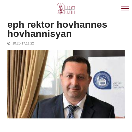
Skip
Skip
to
to
navigation
content
eph rektor hovhannes
hovhannisyan
10:25-17.11.22