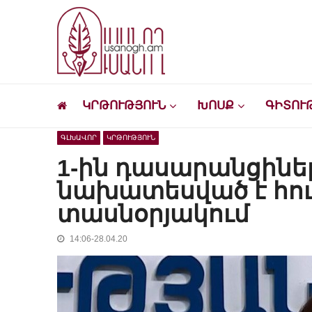
Skip
Skip
to
to
navigation
content
Ուսանող
Լրատվական-մշակութային կայք՝ ուսանող
ԿՐԹՈՒԹՅՈՒՆ
ԽՈՍՔ
ԳԻՏՈՒ
ԳԼԽԱՎՈՐ
ԿՐԹՈՒԹՅՈՒՆ
1-ին դասարանցիներ
նախատեսված է հու
տասնօրյակում
14:06-28.04.20