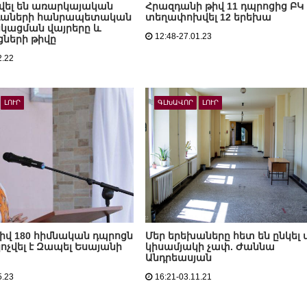
ել են առարկայական
Հրազդանի թիվ 11 դպրոցից ԲԿ 
դաների հանրապետական
տեղափոխվել 12 երեխա
ցկացման վայրերը և
12:48-27.01.23
ների թիվը
2.22
ԼՈՒՐ
ԳԼԽԱՎՈՐ
ԼՈՒՐ
իվ 180 հիմնական դպրոցն
Մեր երեխաները հետ են ընկել 
չվել է Զապել Եսայանի
կիսամյակի չափ. Ժաննա
Անդրեասյան
5.23
16:21-03.11.21