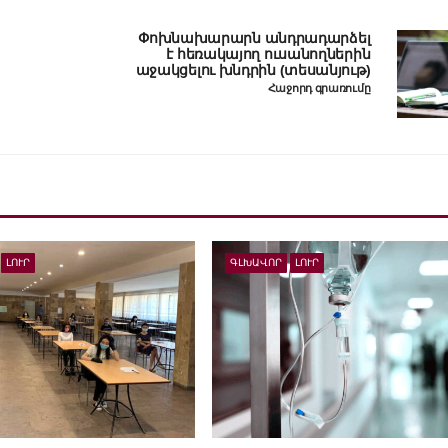
Փոխնախարարն անդրադարձել
է հեռակայող ուսանողներին
աջակցելու խնդրին (տեսանյութ)
Հաջորդ գրառումը
ԼՈՒՐ
ԳԼԽԱՎՈՐ
ԼՈՒՐ