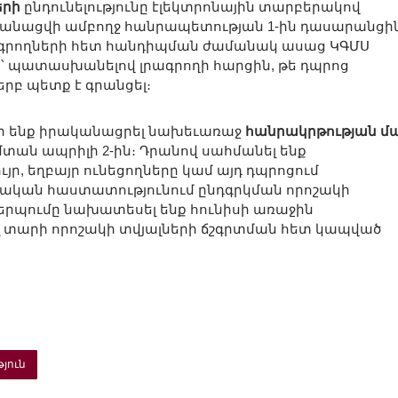
երի
ընդունելությունը էլեկտրոնային տարբերակով
կանացվի ամբողջ հանրապետության 1-ին դասարանցի
 լրագրողների հետ հանդիպման ժամանակ ասաց ԿԳՄՍ
ը
՝ պատասխանելով լրագրողի հարցին, թե դպրոց
երբ պետք է գրանցել։
 ենք իրականացրել նախեւառաջ
հանրակրթության մ
 մտան ապրիլի 2-ին։ Դրանով սահմանել ենք
ւյր, եղբայր ունեցողները կամ այդ դպրոցում
ական հաստատությունում ընդգրկման որոշակի
երպումը նախատեսել ենք հունիսի առաջին
ալ տարի որոշակի տվյալների ճշգրտման հետ կապված
թյուն