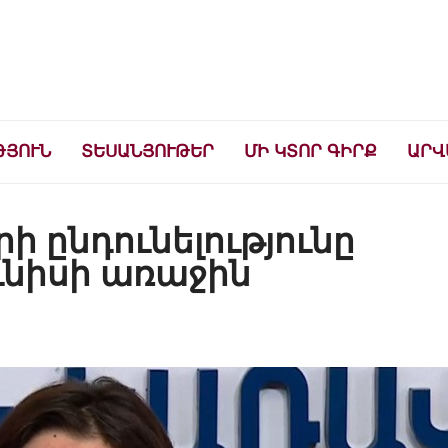
ների համար
ԹՅՈՒՆ
ՏԵՍԱՆՅՈՒԹԵՐ
ՄԻ ԿՏՈՐ ԳԻՐՔ
ԱՐՎ
ի ընդունելությունը
նիսի առաջին