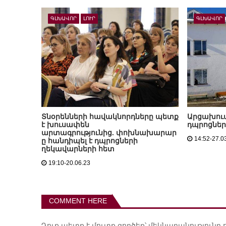
ԳԼԽԱՎՈՐ
ԼՈՒՐ
ԳԼԽԱՎՈՐ
Տնօրենների հավակնորդները պետք
Արցախու
է խուսափեն
դպրոցներ
արտագրությունից. փոխնախարար
14:52-27.0
ը հանդիպել է դպրոցների
ղեկավարների հետ
19:10-20.06.23
COMMENT HERE
Դուք պետք է
մուտք գործեք
՝ մեկնաբանությունը 