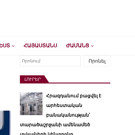
ԵՍՏ
ՀԱՅԱՍՏԱՆՍ
ԺԱՄԱՆՑ
Որոնել
Որոնել
ԼՈՒՐԵՐ
Հրազդանում բացվել է
արհեստական ​​
բանականության՝
տարածաշրջանի ամենամեծ
տվյալների կենտրոնը