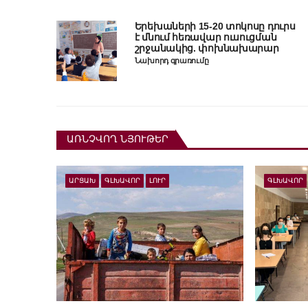
Երեխաների 15-20 տոկոսը դուրս
է մնում հեռավար ուսուցման
շրջանակից. փոխնախարար
Նախորդ գրառումը
ԱՌՆՉՎՈՂ ՆՅՈՒԹԵՐ
ԱՐՑԱԽ
ԳԼԽԱՎՈՐ
ԼՈՒՐ
ԳԼԽԱՎՈՐ