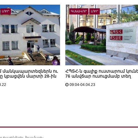
ԼՈՒՐ
ԳԼԽԱՎՈՐ
ԼՈՒՐ
մ մանկապարտեզներն ու
ՀՊՏՀ-ն գալիք ուստարում կուն
ը կբացվեն մարտի 28-ին
76 անվճար ուսուցմամբ տեղ
3.22
09:04-04.04.23
ուղարկելու համար։