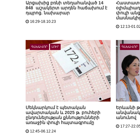
Արցախից բռնի տեղահանված 14
Հաստատվ
848 աշակերտ արդեն հաճախում է
օլիմպիա
դպրոց. նախարար
փուլի ան
մասնակից
16:29-18.10.23
12:13-01.0
ԳԼԽԱՎՈՐ
ԼՈՒՐ
ԳԼԽԱՎՈՐ
Մեկնարկում է պետական
Երևանի թ
ավարտական և 2025 թ. բուհերի
անվանակո
ընդունելության քննությունների
անունով
առաջին փուլի հայտագրումը
17:27-22.0
12:45-06.12.24