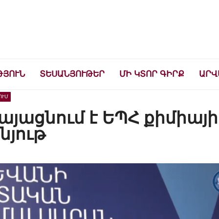
ների համար
ԹՅՈՒՆ
ՏԵՍԱՆՅՈՒԹԵՐ
ՄԻ ԿՏՈՐ ԳԻՐՔ
ԱՐՎ
ՈՒՄ
այացնում է ԵՊՀ քիմիայի
նյութ