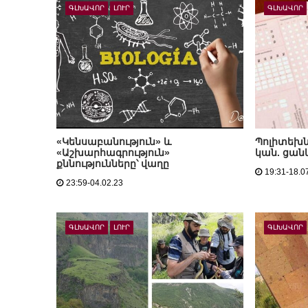
ԳԼԽԱՎՈՐ
ԼՈՒՐ
ԳԼԽԱՎՈՐ
«Կենսաբանություն» և
Պոլիտեխն
«Աշխարհագրություն»
կան. ցան
քննությունները՝ վաղը
19:31-18.0
23:59-04.02.23
ԳԼԽԱՎՈՐ
ԼՈՒՐ
ԳԼԽԱՎՈՐ