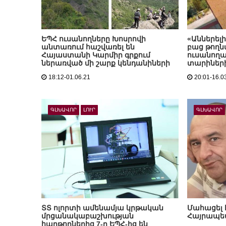
ԵՊՀ ուսանողները Խոսրովի
«Աններելի
անտառում հաշվառել են
բաց թողն
Հայաստանի Կարմիր գրքում
ուսանող
ներառված մի շարք կենդանիների
տարիների
18:12-01.06.21
20:01-16.0
ԳԼԽԱՎՈՐ
ԼՈՒՐ
ԳԼԽԱՎՈՐ
ՏՏ ոլորտի ամենամյա կրթական
Մահացել 
մրցանակաբաշխության
Հայրապե
հաղթողներից 7-ը ԵՊՀ-ից են