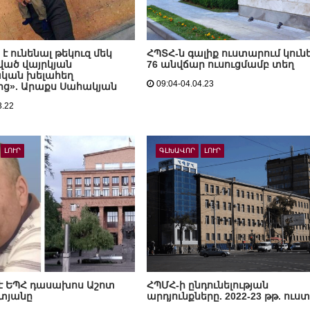
 է ունենալ թեկուզ մեկ
ՀՊՏՀ-ն գալիք ուստարում կուն
ված վայրկյան
76 անվճար ուսուցմամբ տեղ
ական խելահեղ
09:04-04.04.23
ց». Արաքս Սահակյան
3.22
ԼՈՒՐ
ԳԼԽԱՎՈՐ
ԼՈՒՐ
է ԵՊՀ դասախոս Աշոտ
ՀՊՄՀ-ի ընդունելության
տյանը
արդյունքները. 2022-23 թթ. ուս