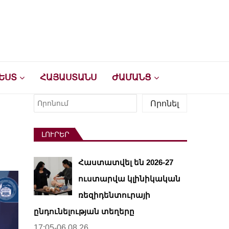
ԵՍՏ
ՀԱՅԱՍՏԱՆՍ
ԺԱՄԱՆՑ
Որոնել
Որոնել
ԼՈՒՐԵՐ
Հաստատվել են 2026-27
ուստարվա կլինիկական
ռեզիդենտուրայի
ընդունելության տեղերը
17:05-06.08.26