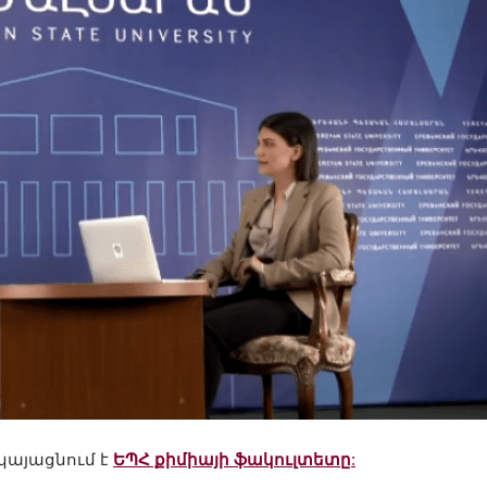
կայացնում է
ԵՊՀ քիմիայի ֆակուլտետը
: