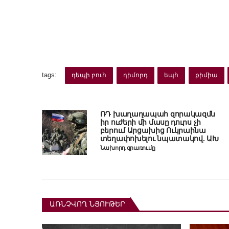
tags:
դեպի բուհ
դիմորդ
եպհ
քիմիա
ՌԴ խաղաղապահ զորակազմն
իր ուժերի մի մասը դուրս չի
բերում Արցախից Ուկրաինա
տեղափոխելու նպատակով. ԱԽ
Նախորդ գրառումը
ԱՌՆՉՎՈՂ ՆՅՈՒԹԵՐ