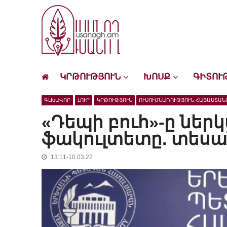
Skip
Skip
to
to
navigation
content
Ուսանող
Լրատվական-մշակութային կայք՝ ուսանող
ԿՐԹՈՒԹՅՈՒՆ
ԽՈՍՔ
ԳԻՏՈՒ
ԳԼԽԱՎՈՐ
ԼՈՒՐ
ԿՐԹՈՒԹՅՈՒՆ
ՈՒՍՈՒՄՆԱՌՈՒԹՅՈՒՆ ՀԱՅԱՍՏԱՆ
«Դեպի բուհ»-ը ներկ
ֆակուլտետը. տեսա
13:11-10.03.22