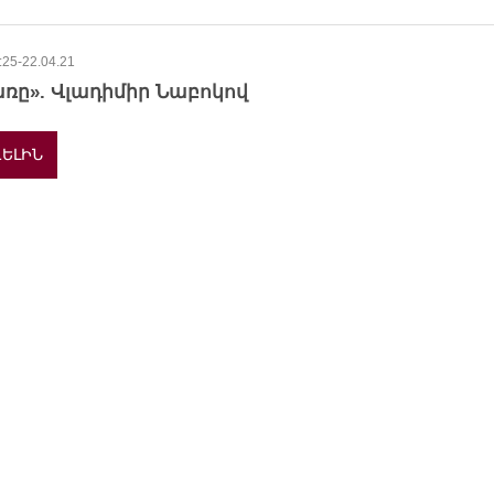
:25-22.04.21
ռը». Վլադիմիր Նաբոկով
ԵԼԻՆ