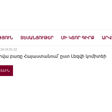
ների համար
ԹՅՈՒՆ
ՏԵՍԱՆՅՈՒԹԵՐ
ՄԻ ԿՏՈՐ ԳԻՐՔ
ԱՐՎ
:16-24.01.22
րվա բառը Հայաստանում՝ ըստ Լեզվի կոմիտեի
ԵԼԻՆ