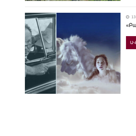
13
«Բա
ԱՎ