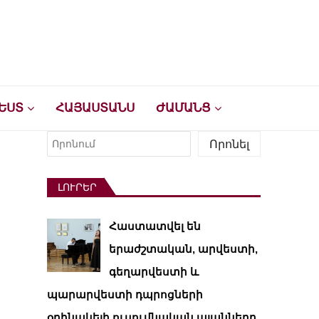
ԵՍՏ
ՀԱՅԱՍՏԱՆՍ
ԺԱՄԱՆՑ
Որոնել
Որոնել
ԼՈՒՐԵՐ
Հաստատվել են
երաժշտական, արվեստի,
գեղարվեստի և
պարարվեստի դպրոցների
օրինակելի ուսումնական պլանները