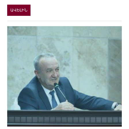
ԱՎԵԼԻՆ