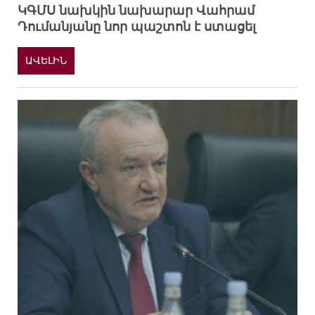
ԿԳՄՍ նախկին նախարար Վահրամ
Դումանյանը նոր պաշտոն է ստացել
ԱՎԵԼԻՆ