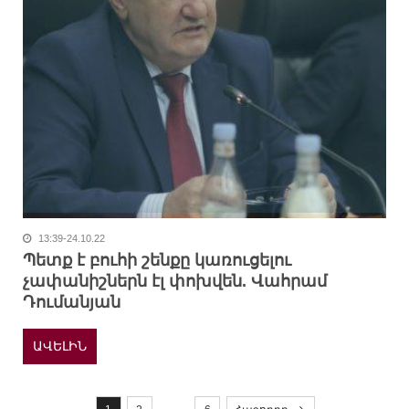
13:39-24.10.22
Պետք է բուհի շենքը կառուցելու
չափանիշներն էլ փոխվեն. Վահրամ
Դումանյան
ԱՎԵԼԻՆ
P
o
…