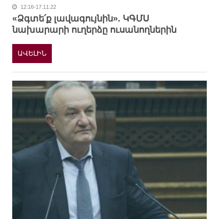
12:16-17.11.22
«Ձգտե՛ք լավագույնին». ԿԳՄՍ
նախարարի ուղերձը ուսանողներին
ԱՎԵԼԻՆ