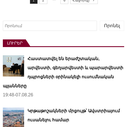
1
2
6
Հաջորդը
s
t
s
Որոնել
Որոնել
p
a
ԼՈՒՐԵՐ
g
i
Հաստատվել են երաժշտական,
n
a
արվեստի, գեղարվեստի և պարարվեստի
t
դպրոցների օրինակելի ուսումնական
i
պլանները
o
19:48-07.08.26
n
Կրթաթոշակների մրցույթ՝ Ավստրիայում
ուսանելու համար