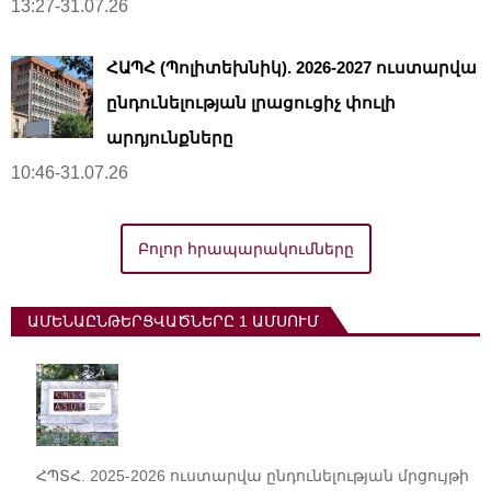
13:27-31.07.26
ՀԱՊՀ (Պոլիտեխնիկ). 2026-2027 ուստարվա
ընդունելության լրացուցիչ փուլի
արդյունքները
10:46-31.07.26
Բոլոր հրապարակումները
ԱՄԵՆԱԸՆԹԵՐՑՎԱԾՆԵՐԸ 1 ԱՄՍՈՒՄ
ՀՊՏՀ. 2025-2026 ուստարվա ընդունելության մրցույթի