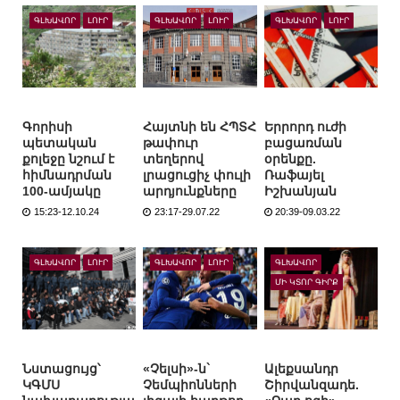
ԳԼԽԱՎՈՐ
ԼՈՒՐ
ԳԼԽԱՎՈՐ
ԼՈՒՐ
ԳԼԽԱՎՈՐ
ԼՈՒՐ
Գորիսի
Հայտնի են ՀՊՏՀ
Երրորդ ուժի
պետական
թափուր
բացառման
քոլեջը նշում է
տեղերով
օրենքը.
հիմնադրման
լրացուցիչ փուլի
Ռաֆայել
100-ամյակը
արդյունքները
Իշխանյան
15:23-12.10.24
23:17-29.07.22
20:39-09.03.22
ԳԼԽԱՎՈՐ
ԼՈՒՐ
ԳԼԽԱՎՈՐ
ԼՈՒՐ
ԳԼԽԱՎՈՐ
ՄԻ ԿՏՈՐ ԳԻՐՔ
Նստացույց՝
«Չելսի»-ն`
Ալեքսանդր
ԿԳՄՍ
Չեմպիոնների
Շիրվանզադե.