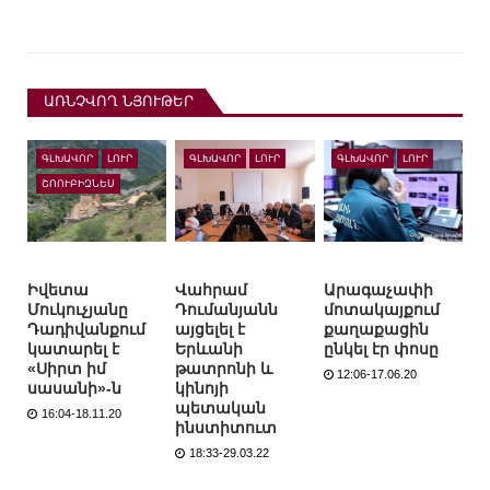
ԱՌՆՉՎՈՂ ՆՅՈՒԹԵՐ
ԳԼԽԱՎՈՐ
ԼՈՒՐ
ԳԼԽԱՎՈՐ
ԼՈՒՐ
ԳԼԽԱՎՈՐ
ԼՈՒՐ
ՇՈՈՒԲԻԶՆԵՍ
Իվետա
Վահրամ
Արագաչափի
Մուկուչյանը
Դումանյանն
մոտակայքում
Դադիվանքում
այցելել է
քաղաքացին
կատարել է
Երևանի
ընկել էր փոսը
«Սիրտ իմ
թատրոնի և
12:06-17.06.20
սասանի»-ն
կինոյի
պետական
16:04-18.11.20
ինստիտուտ
18:33-29.03.22