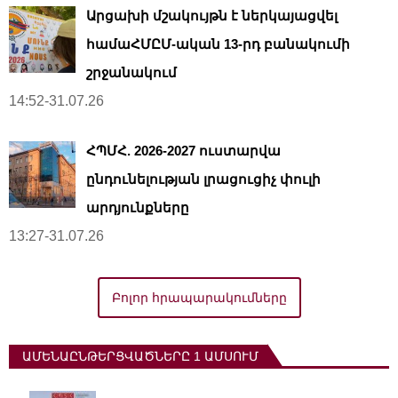
Արցախի մշակույթն է ներկայացվել
համաՀՄԸՄ-ական 13-րդ բանակումի
շրջանակում
14:52-31.07.26
ՀՊՄՀ. 2026-2027 ուստարվա
ընդունելության լրացուցիչ փուլի
արդյունքները
13:27-31.07.26
Բոլոր հրապարակումները
ԱՄԵՆԱԸՆԹԵՐՑՎԱԾՆԵՐԸ 1 ԱՄՍՈՒՄ