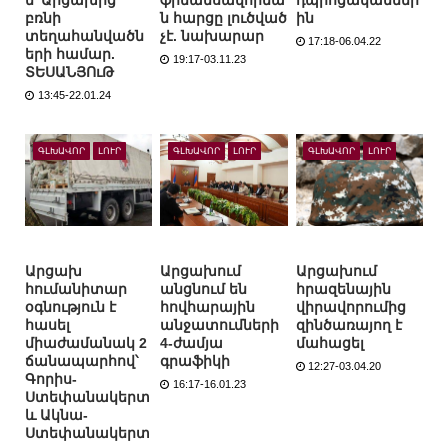
բռնի
ն հարցը լուծված
ին
տեղահանվածն
չէ. նախարար
17:18-06.04.22
երի համար.
19:17-03.11.23
ՏԵՍԱՆՅՈւԹ
13:45-22.01.24
ԳԼԽԱՎՈՐ
ԼՈՒՐ
ԳԼԽԱՎՈՐ
ԼՈՒՐ
ԳԼԽԱՎՈՐ
ԼՈՒՐ
Արցախ
Արցախում
Արցախում
հումանիտար
անցնում են
հրազենային
օգնություն է
հովհարային
վիրավորումից
հասել
անջատումների
զինծառայող է
միաժամանակ 2
4-ժամյա
մահացել
ճանապարհով՝
գրաֆիկի
12:27-03.04.20
Գորիս-
16:17-16.01.23
Ստեփանակերտ
և Ակնա-
Ստեփանակերտ