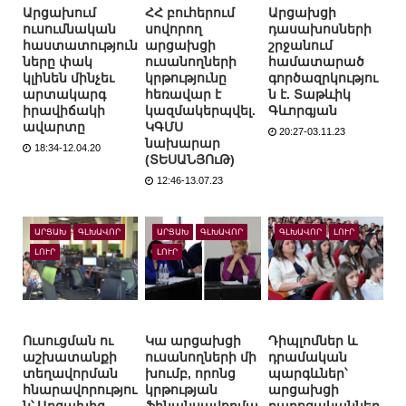
Արցախում
ՀՀ բուհերում
Արցախցի
ուսումնական
սովորող
դասախոսների
հաստատություն
արցախցի
շրջանում
ները փակ
ուսանողների
համատարած
կլինեն մինչեւ
կրթությունը
գործազրկությու
արտակարգ
հեռավար է
ն է. Տաթևիկ
իրավիճակի
կազմակերպվել.
Գևորգյան
ավարտը
ԿԳՄՍ
20:27-03.11.23
նախարար
18:34-12.04.20
(ՏԵՍԱՆՅՈւԹ)
12:46-13.07.23
ԱՐՑԱԽ
ԳԼԽԱՎՈՐ
ԱՐՑԱԽ
ԳԼԽԱՎՈՐ
ԳԼԽԱՎՈՐ
ԼՈՒՐ
ԼՈՒՐ
ԼՈՒՐ
Ուսուցման ու
Կա արցախցի
Դիպլոմներ և
աշխատանքի
ուսանողների մի
դրամական
տեղավորման
խումբ, որոնց
պարգևներ՝
հնարավորությու
կրթության
արցախցի
ն՝ Արցախից
ֆինանսավորմա
դպրոցականներ