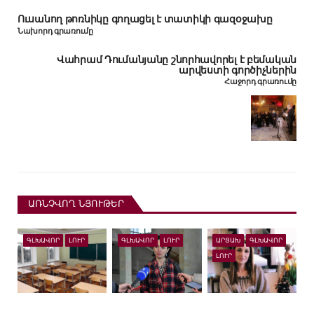
Ուսանող թոռնիկը գողացել է տատիկի գազօջախը
Նախորդ գրառումը
Վահրամ Դումանյանը շնորհավորել է բեմական
արվեստի գործիչներին
Հաջորդ գրառումը
ԱՌՆՉՎՈՂ ՆՅՈՒԹԵՐ
ԳԼԽԱՎՈՐ
ԼՈՒՐ
ԳԼԽԱՎՈՐ
ԼՈՒՐ
ԱՐՑԱԽ
ԳԼԽԱՎՈՐ
ԼՈՒՐ