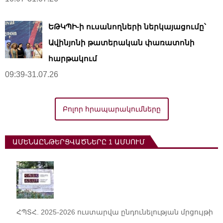
ԵԹԿՊԻ-ի ուսանողների ներկայացումը՝
Ավինյոնի թատերական փառատոնի
հարթակում
09:39-31.07.26
Բոլոր հրապարակումները
ԱՄԵՆԱԸՆԹԵՐՑՎԱԾՆԵՐԸ 1 ԱՄՍՈՒՄ
ՀՊՏՀ. 2025-2026 ուստարվա ընդունելության մրցույթի