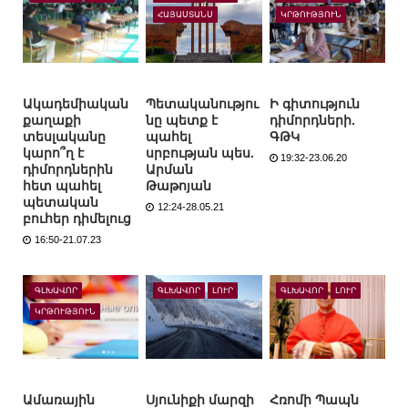
ՀԱՅԱՍՏԱՆՍ
ԿՐԹՈՒԹՅՈՒՆ
Ակադեմիական
Պետականությու
Ի գիտություն
քաղաքի
նը պետք է
դիմորդների.
տեսլականը
պահել
ԳԹԿ
կարո՞ղ է
սրբության պես.
19:32-23.06.20
դիմորդներին
Արման
հետ պահել
Թաթոյան
պետական
12:24-28.05.21
բուհեր դիմելուց
16:50-21.07.23
ԳԼԽԱՎՈՐ
ԳԼԽԱՎՈՐ
ԼՈՒՐ
ԳԼԽԱՎՈՐ
ԼՈՒՐ
ԿՐԹՈՒԹՅՈՒՆ
Ամառային
Սյունիքի մարզի
Հռոմի Պապն