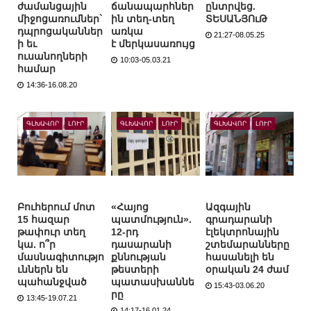
ժամանցային
ճանապարհներ
ընտրվեց.
միջոցառումներ`
ին տեղ-տեղ
ՏԵՍԱՆՅՈւԹ
դպրոցականներ
առկա
21:27-08.05.25
ի եւ
է մերկասառույց
ուսանողների
10:03-05.03.21
համար
14:36-16.08.20
ԳԼԽԱՎՈՐ
ԼՈՒՐ
ԳԼԽԱՎՈՐ
ԼՈՒՐ
ԳԼԽԱՎՈՐ
ԼՈՒՐ
Բուհերում մոտ
«Հայոց
Ազգային
15 հազար
պատմություն».
գրադարանի
թափուր տեղ
12-րդ
էլեկտրոնային
կա. ո՞ր
դասարանի
շտեմարանները
մասնագիտությո
քննության
հասանելի են
ւններն են
թեստերի
օրական 24 ժամ
պահանջված
պատասխաննե
15:43-03.06.20
րը
13:45-19.07.21
14:17-16.01.24