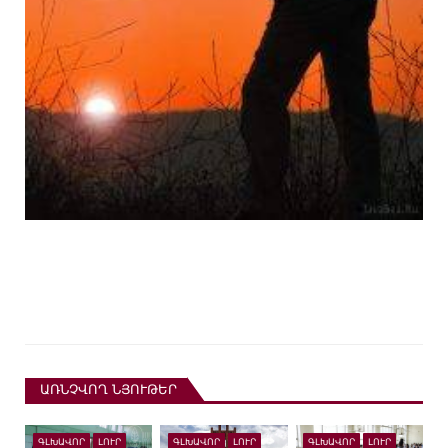
ԱՌՆՉՎՈՂ ՆՅՈՒԹԵՐ
ԳԼԽԱՎՈՐ
ԼՈՒՐ
ԳԼԽԱՎՈՐ
ԼՈՒՐ
ԳԼԽԱՎՈՐ
ԼՈՒՐ