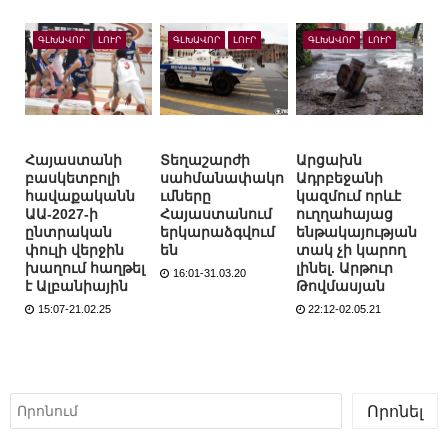
ԳԼԽԱՎՈՐ
ԼՈՒՐ
ԳԼԽԱՎՈՐ
ԼՈՒՐ
ԳԼԽԱՎՈՐ
ԼՈՒՐ
Հայաստանի
Տեղաշարժի
Արցախն
բասկետբոլի
սահմանափակո
Ադրբեջանի
հավաքականն
ւմները
կազմում որևէ
ԱԱ-2027-ի
Հայաստանում
ուղղահայաց
ընտրական
երկարաձգվում
ենթակայության
փուլի վերջին
են
տակ չի կարող
խաղում հաղթել
լինել. Արթուր
16:01-31.03.20
է Ալբանիային
Թովմասյան
15:07-21.02.25
22:12-02.05.21
Որոնել
Որոնել