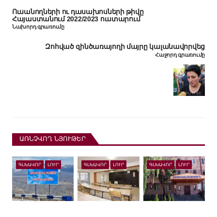
Ուսանողների ու դասախոսների թիվը
Հայաստանում 2022/2023 ուստարում
Նախորդ գրառումը
Զոհված զինծառայողի մայրը կալանավորվեց
Հաջորդ գրառումը
ԱՌՆՉՎՈՂ ՆՅՈՒԹԵՐ
ԳԼԽԱՎՈՐ
ԼՈՒՐ
ԳԼԽԱՎՈՐ
ԼՈՒՐ
ԳԼԽԱՎՈՐ
ԼՈՒՐ