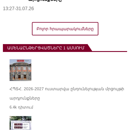
13:27-31.07.26
Բոլոր հրապարակումները
ԱՄԵՆԱԸՆԹԵՐՑՎԱԾՆԵՐԸ 1 ԱՄՍՈՒՄ
ՀՊՏՀ. 2026-2027 ուստարվա ընդունելության մրցույթի
արդյունքները
6.4k դիտում