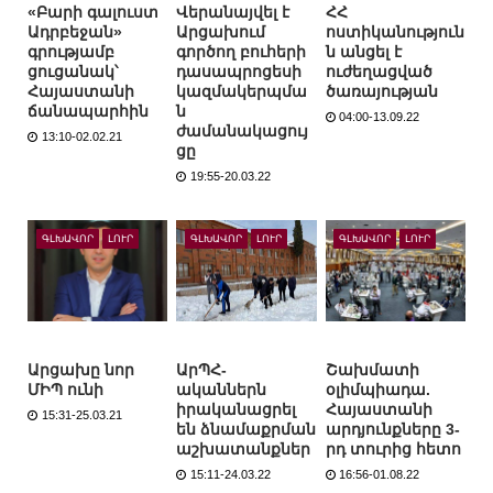
«Բարի գալուստ
Վերանայվել է
ՀՀ
Ադրբեջան»
Արցախում
ոստիկանություն
գրությամբ
գործող բուհերի
ն անցել է
ցուցանակ՝
դասապրոցեսի
ուժեղացված
Հայաստանի
կազմակերպմա
ծառայության
ճանապարհին
ն
04:00-13.09.22
ժամանակացույ
13:10-02.02.21
ցը
19:55-20.03.22
ԳԼԽԱՎՈՐ
ԼՈՒՐ
ԳԼԽԱՎՈՐ
ԼՈՒՐ
ԳԼԽԱՎՈՐ
ԼՈՒՐ
Արցախը նոր
ԱրՊՀ-
Շախմատի
ՄԻՊ ունի
ականներն
օլիմպիադա.
իրականացրել
Հայաստանի
15:31-25.03.21
են ձնամաքրման
արդյունքները 3-
աշխատանքներ
րդ տուրից հետո
15:11-24.03.22
16:56-01.08.22