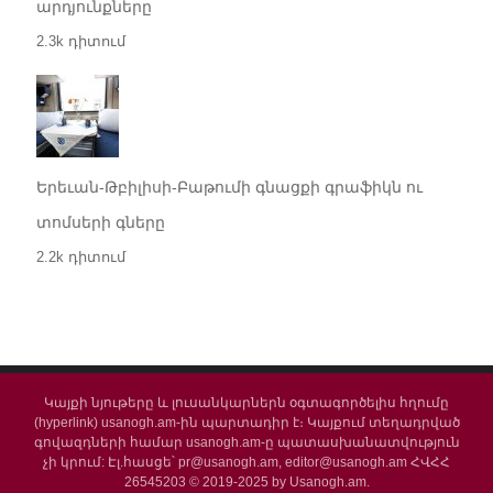
արդյունքները
2.3k դիտում
Երեւան-Թբիլիսի-Բաթումի գնացքի գրաֆիկն ու
տոմսերի գները
2.2k դիտում
Կայքի նյութերը և լուսանկարներն օգտագործելիս հղումը
(hyperlink) usanogh.am-ին պարտադիր է։ Կայքում տեղադրված
գովազդների համար usanogh.am-ը պատասխանատվություն
չի կրում: Էլ.հասցե՝ pr@usanogh.am, editor@usanogh.am ՀՎՀՀ
26545203 © 2019-2025 by Usanogh.am.