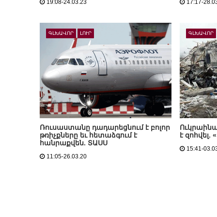
19:08-24.03.23
17:17-28.0
ԳԼԽԱՎՈՐ
ԼՈՒՐ
ԳԼԽԱՎՈՐ
Ռուսաստանը դադարեցնում է բոլոր
Ուկրաինա
թռիչքները եւ հետաձգում է
է զոհվել.
հանրաքվեն. ՏԱՍՍ
15:41-03.0
11:05-26.03.20