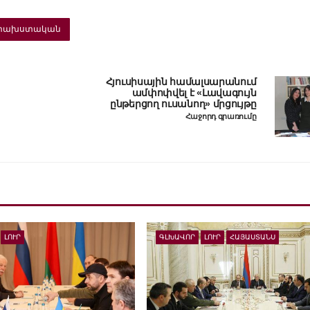
փախստական
Հյուսիսային համալսարանում
ամփոփվել է «Լավագույն
ընթերցող ուսանող» մրցույթը
Հաջորդ գրառումը
ԼՈՒՐ
ԳԼԽԱՎՈՐ
ԼՈՒՐ
ՀԱՅԱՍՏԱՆՍ