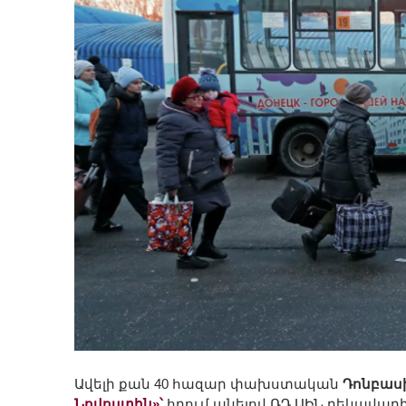
Ավելի քան 40 հազար փախստական
Դոնբաս
Նովոստին»՝
հղում անելով ՌԴ ԱԻՆ ղեկավա