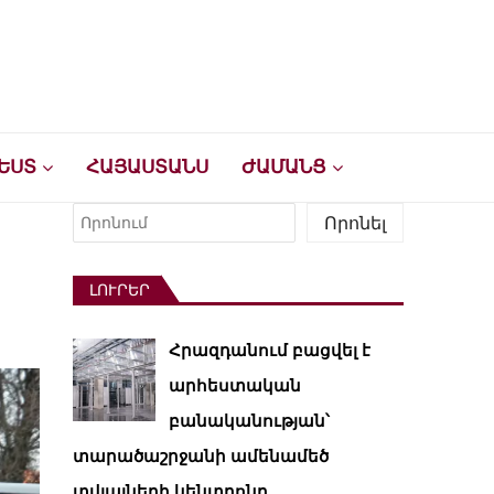
ԵՍՏ
ՀԱՅԱՍՏԱՆՍ
ԺԱՄԱՆՑ
Որոնել
Որոնել
ԼՈՒՐԵՐ
Հրազդանում բացվել է
արհեստական ​​
բանականության՝
տարածաշրջանի ամենամեծ
տվյալների կենտրոնը