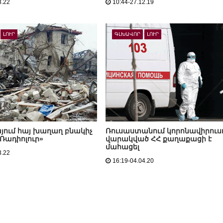
3.22
10:44-27.12.19
ԼՈՒՐ
ԳԼԽԱՎՈՐ
ԼՈՒՐ
յում հայ խաղաղ բնակիչ
Ռուսաստանում կորոնավիրուս
 «Ռադիոլուր»
վարակված ՀՀ քաղաքացի է
մահացել
3.22
16:19-04.04.20