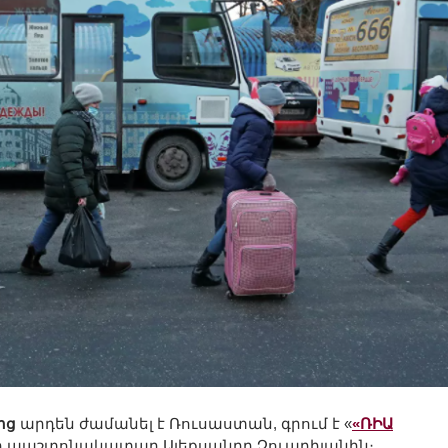
ից
արդեն ժամանել է Ռուսաստան, գրում է «
«ՌԻԱ
րի պաշտոնակատար Ալեքսանդր Չուպրիյանին։