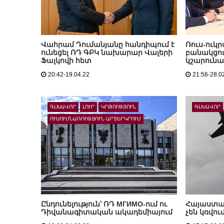
Վահրամ Դումանյանը հանդիպում է
Ռուս-ուկ
ունեցել ՌԴ ԳԲԿ նախարար Վալերի
բանակցու
Ֆալկովի հետ
կշարունա
20:42-19.04.22
21:56-28.0
ԳԼԽԱՎՈՐ
ԼՈՒՐ
ԿՐԹՈՒԹՅՈՒՆ
ԳԼԽԱՎՈՐ
ՈՒՍՈՒՄՆԱՌՈՒԹՅՈՒՆ ԱՐՏԵՐԿՐՈՒՄ
Ընդունելություն՝ ՌԴ МГИМО-ում ու
Հայաստան
Դիվանագիտական ակադեմիայում
չեն կռվու