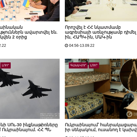
րաինական
Որոշվել է ՀՀ նկատմամբ
թյուններն ավարտվել են.
ագրեսիայի առնչությամբ դիմել
կվեն 2 օրից
ին, ՀԱՊԿ-ին, ՄԱԿ-ին
2.22
04:56-13.09.22
ԼՈՒՐ
ԳԼԽԱՎՈՐ
ԼՈՒՐ
ի ՍՈւ-30 ինքնաթիռները
Ուկրաինայում՝ հանրակացար
մ Ուկրաինայում. ՀՀ ՊՆ
իր սենյակում, ուսանող է կախվ