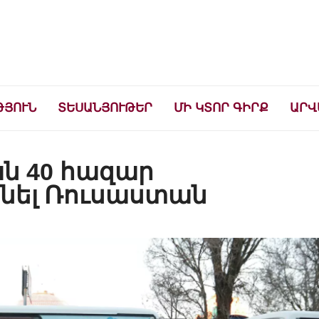
ների համար
ԹՅՈՒՆ
ՏԵՍԱՆՅՈՒԹԵՐ
ՄԻ ԿՏՈՐ ԳԻՐՔ
ԱՐՎ
ան 40 հազար
նել Ռուսաստան