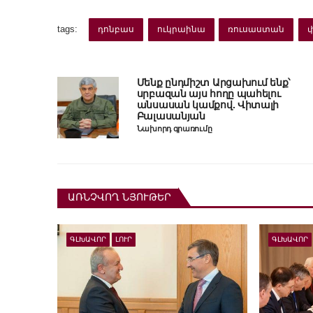
tags:
դոնբաս
ուկրաինա
ռուսաստան
Մենք ընդմիշտ Արցախում ենք՝
սրբազան այս հողը պահելու
անսասան կամքով. Վիտալի
Բալասանյան
Նախորդ գրառումը
ԱՌՆՉՎՈՂ ՆՅՈՒԹԵՐ
ԳԼԽԱՎՈՐ
ԼՈՒՐ
ԳԼԽԱՎՈՐ