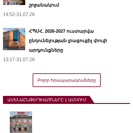
շրջանակում
14:52-31.07.26
ՀՊՄՀ. 2026-2027 ուստարվա
ընդունելության լրացուցիչ փուլի
արդյունքները
13:27-31.07.26
Բոլոր հրապարակումները
ԱՄԵՆԱԸՆԹԵՐՑՎԱԾՆԵՐԸ 1 ԱՄՍՈՒՄ