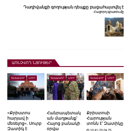
Դադիվանքի գողության դեպքը բացահայտվել է
Հաջորդ գրառումը
ԱՌՆՉՎՈՂ ՆՅՈՒԹԵՐ
ԳԼԽԱՎՈՐ
ԼՈՒՐ
ԳԼԽԱՎՈՐ
ԼՈՒՐ
ԳԼԽԱՎՈՐ
ԼՈՒՐ
«Քրիստոս
Հանրապետակ
Քրիստոսի
հարյավ ի
ան մաղթանք՝
Հարության
մեռելոց». Սուրբ
Հայոց բանակի
տոնն է՝ Զատիկը
Զատիկ է
օրվա
10:41-20.04.25