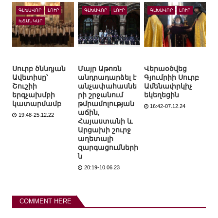
ԳԼԽԱՎՈՐ
ԼՈՒՐ
ԳԼԽԱՎՈՐ
ԼՈՒՐ
ԳԼԽԱՎՈՐ
ԼՈՒՐ
ԽՃԱՆԿԱՐ
Սուրբ ծննդյան
Մայր Աթոռն
Վերաօծվեց
Ավետիսը՝
անդրադարձել է
Գյումրիի Սուրբ
Շուշիի
անչափահասնե
Ամենափրկիչ
երգչախմբի
րի շրջանում
եկեղեցին
կատարմամբ
թմրամոլության
16:42-07.12.24
աճին,
19:48-25.12.22
Հայաստանի և
Արցախի շուրջ
աղետալի
զարգացումների
ն
20:19-10.06.23
COMMENT HERE