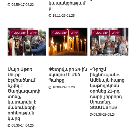
կապակցությամ
09:59-17.04.22
բ
18:11-26.01.25
ԳԼԽԱՎՈՐ
ԼՈՒՐ
ԳԼԽԱՎՈՐ
ԼՈՒՐ
ԳԼԽԱՎՈՐ
ԼՈՒՐ
Մայր Աթոռ
Փետրվարի 24-ին
«Դրոշմ
Սուրբ
սկսվում է Մեծ
ինքնության».
Էջմիածնում
Պահքը
Ամենայն հայոց
նշվել է
կաթողիկոսն
10:00-24.02.20
Ծաղկազարդի
օրհնեց 21-րդ
տոնը,
դարի չորրորդ
կատարվել է
Մյուռոնը.
մանուկների
ՏԵՍԱՆՅՈւԹ
օրհնության
09:38-29.09.24
կարգ
08:35-14.04.25