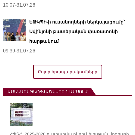
10:07-31.07.26
ԵԹԿՊԻ-ի ուսանողների ներկայացումը՝
Ավինյոնի թատերական փառատոնի
հարթակում
09:39-31.07.26
Բոլոր հրապարակումները
ԱՄԵՆԱԸՆԹԵՐՑՎԱԾՆԵՐԸ 1 ԱՄՍՈՒՄ
ՀՊՏՀ. 2025-2026 ուստարվա ընդունելության մրցույթի