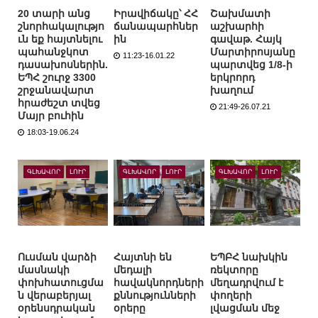
20 տարի անց
Իրավիճակը՝ ՀՀ
Շախմատի
շնորհակալությո
ճանապարհներ
աշխարհի
ւն եք հայտնելու
ին
գավաթ. Հայկ
պահանջկոտ
Մարտիրոսյանը
11:23-16.01.22
դասախոսներին.
պարտվեց 1/8-ի
ԵՊՀ շուրջ 3300
երկրորդ
շրջանավարտ
խաղում
հրաժեշտ տվեց
21:49-26.07.21
Մայր բուհին
18:03-19.06.24
ԳԼԽԱՎՈՐ
ԼՈՒՐ
ԳԼԽԱՎՈՐ
ԼՈՒՐ
ԳԼԽԱՎՈՐ
ԼՈՒՐ
Ուսման վարձի
Հայտնի են
ԵՊԲՀ նախկին
մասնակի
մեդալի
ռեկտորը
փոխհատուցմա
հավակնորդների
մեղադրվում է
ն վերաբերյալ
քննությունների
փողերի
օրենսդրական
օրերը
լվացման մեջ