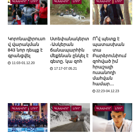
ԳԼԽԱՎՈՐ
ԼՈՒՐ
ԳԼԽԱՎՈՐ
ԼՈՒՐ
ԳԼԽԱՎՈՐ
ԼՈՒՐ
Կորոնավիրուսո
Ստեփանակերտ
Ո՞վ պետք է
վ վարակման
-Ասկերան
պատասխան
843 նոր դեպք է
ճանապարհին
տա
գրանցվել
մեքենան ընկել է
Բարձրունիում
գետը. կա զոհ
զոհված իմ
11:03-01.12.20
հրաշալի
17:17-07.05.21
ուսանողի
մահվան
համար…
22:23-04.12.23
ԳԼԽԱՎՈՐ
ԼՈՒՐ
ԳԼԽԱՎՈՐ
ԼՈՒՐ
ԳԼԽԱՎՈՐ
ԼՈՒՐ