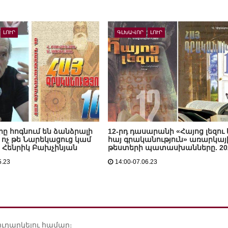
ԼՈՒՐ
ԳԼԽԱՎՈՐ
ԼՈՒՐ
ը հոգնում են ձանձրալի
12-րդ դասարանի «Հայոց լեզու 
, ոչ թե Նարեկացուց կամ
հայ գրականություն» առարկայ
. Հենրիկ Բախչինյան
թեստերի պատասխանները. 202
5.23
14:00-07.06.23
ուղարկելու համար։