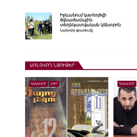
Իջևանում կստեղծվի
ճգնաժամային
տեղեկատվական կենտրոն
Նախորդ գրառումը
ԱՌՆՉՎՈՂ ՆՅՈՒԹԵՐ
ԳԼԽԱՎՈՐ
ԼՈՒՐ
ԳԼԽԱՎՈՐ