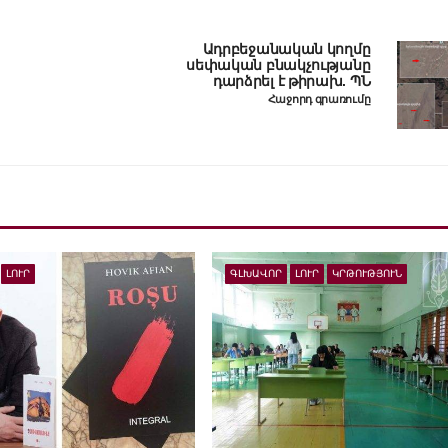
Ադրբեջանական կողմը
սեփական բնակչությանը
դարձրել է թիրախ. ՊՆ
Հաջորդ գրառումը
ԼՈՒՐ
ԳԼԽԱՎՈՐ
ԼՈՒՐ
ԿՐԹՈՒԹՅՈՒՆ