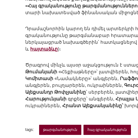
«Հայ գրականությունը թարգմանություններո
տարի նախատեսված ֆինանսական միջոցներ
Դրամաշնորհին կարող են դիմել արտերկրի
գրականությունը թարգմանաբար հրատարակե
ներկայացրած նախագծերին՝ հատկացնելով 
և
հայտաձևը
)։
Ծրագրով մինչև այսօր աջակցություն է ստա
Թումանյանի
«Հեքիաթները»՝ լատվիերեն, հոլ
Կոմիտասի
«Նամակները»՝ անգլերեն,
Րաֆֆո
անգլերեն, բուլղարերեն, ուկրաիներեն,
Գուր
Ալեքսանդր Թոփչյանինը
՝ սերբերեն, լատվիե
Հարությունյանի
գրքերը՝ անգլերեն,
Հրաչյա 
ուկրաիներեն,
Հրանտ Ալեքսանյանինը՝
խորվա
tags:
թարգմանություն
հայ գրականություն