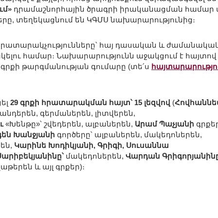
ւմ»
դրամաշնորհային ծրագրի իրականացման համար 
ը, տեղեկացնում են ԿԳՄՍ նախարարությունից։
 հրատարակչությունները՝ հայ դասական և ժամանակա
լու համար։ Նախարարությունն աջակցում է հայտով
գրքի թարգմանության գումարը (տե՛ս
հայտարարությո
ցել
29 գրքի հրատարակման հայտ՝ 15 լեզվով
(
Հովհաննե
անդերեն, գերմաներեն, լիտվերեն,
ւ
«Խենթը»՝ շվեդերեն, ալբաներեն,
Արամ Պաչյանի
գրքեր
գեն Խանջյանի
գործերը՝ ալբաներեն, մակեդոներեն,
րեն,
Կարինե Խոդիկյանի, Գրիգի, Սուսաննա
Սարիբեկյանինը՝
մակեդոներեն,
Վարդան Գրիգորյանին
թերեն և այլ գրքեր)։