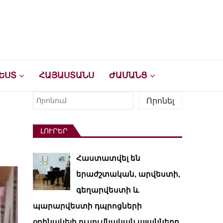
ԵՍՏ
ՀԱՅԱՍՏԱՆՍ
ԺԱՄԱՆՑ
Որոնել
Որոնել
ԼՈՒՐԵՐ
Հաստատվել են
երաժշտական, արվեստի,
գեղարվեստի և
պարարվեստի դպրոցների
օրինակելի ուսումնական պլանները