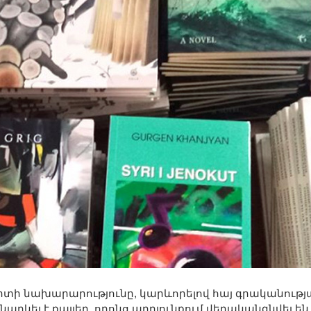
պորտի նախարարությունը, կարևորելով հայ գրականությ
րկել է քայլեր, որոնց արդյունքում վերականգնվել են