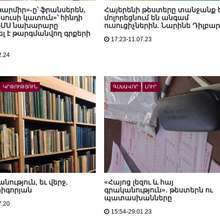
Կարմիր»-ը՝ ֆրանսերեն,
Հայերենի թեստերը տանջանք ե
սուսի կատուն»՝ հինդի
մոլորեցնում են անգամ
ԿԳՄՍ նախարարը
ուսուցիչներին. Նարինե Դիլբա
 է թարգմանվող գրքերի
17:23-11.07.23
2.24
ԿՐԹՈՒԹՅՈՒՆ
ԳԼԽԱՎՈՐ
ԼՈՒՐ
նություն, եւ վերջ.
«Հայոց լեզու և հայ
րիգորյան
գրականություն». թեստերն ու
պատասխանները
7.20
15:54-29.01.23