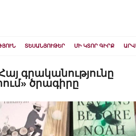
ների համար
ԹՅՈՒՆ
ՏԵՍԱՆՅՈՒԹԵՐ
ՄԻ ԿՏՈՐ ԳԻՐՔ
ԱՐՎ
Հայ գրականությունը
րում» ծրագիրը