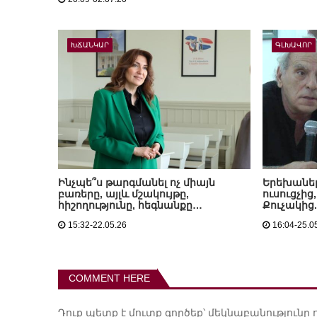
ԽՃԱՆԿԱՐ
ԳԼԽԱՎՈՐ
Ինչպե՞ս թարգմանել ոչ միայն
Երեխաներ
բառերը, այլև մշակույթը,
ուսուցչից
հիշողությունը, հեգնանքը…
Քուչակից
15:32-22.05.26
16:04-25.0
COMMENT HERE
Դուք պետք է
մուտք գործեք
՝ մեկնաբանությունը 