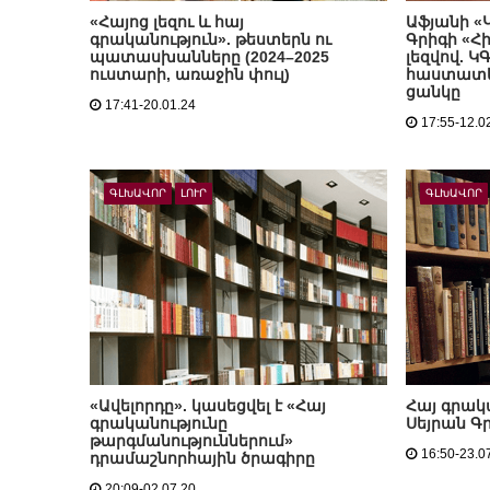
«Հայոց լեզու և հայ
Աֆյանի «
գրականություն». թեստերն ու
Գրիգի «Հի
պատասխանները (2024–2025
լեզվով. 
ուստարի, առաջին փուլ)
հաստատել
ցանկը
17:41-20.01.24
17:55-12.0
ԳԼԽԱՎՈՐ
ԼՈՒՐ
ԳԼԽԱՎՈՐ
«Ավելորդը». կասեցվել է «Հայ
Հայ գրակա
գրականությունը
Սեյրան Գ
թարգմանություններում»
16:50-23.0
դրամաշնորհային ծրագիրը
20:09-02.07.20