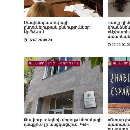
Մագիստրատուրայի
Վաղը դիմո
ընդունելության քննություններ՝
կհանձնեն
ԱրՊՀ-ում
«Աշխարհա
առարկան
16:47-26.08.20
22:25-01.0
ԳԼԽԱՎՈՐ
ԼՈՒՐ
ԿՐԹՈՒԹՅՈՒՆ
ԳԼԽԱՎՈՐ
Թափուր տեղերի մրցույթ հեռակայի
«Օտար լեզ
դեպքում չի անցկացվում. ԳԹԿ
պատասխան
ուստարի,