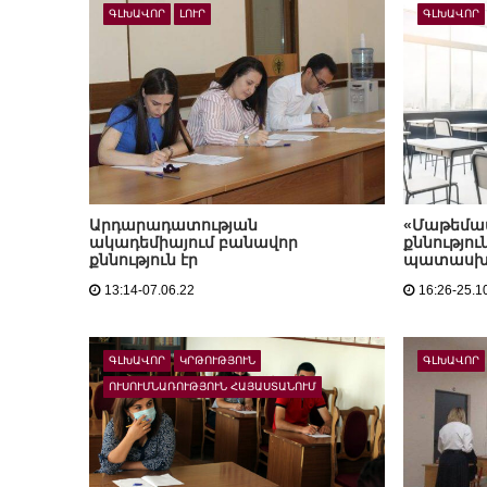
ԳԼԽԱՎՈՐ
ԼՈՒՐ
ԳԼԽԱՎՈՐ
Արդարադատության
«Մաթեմա
ակադեմիայում բանավոր
քննությու
քննություն էր
պատասխան
13:14-07.06.22
16:26-25.1
ԳԼԽԱՎՈՐ
ԿՐԹՈՒԹՅՈՒՆ
ԳԼԽԱՎՈՐ
ՈՒՍՈՒՄՆԱՌՈՒԹՅՈՒՆ ՀԱՅԱՍՏԱՆՈՒՄ