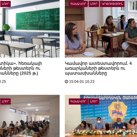
ԼՈՒՐ
ԳԼԽԱՎՈՐ
ԼՈՒՐ
ԿՐԹՈՒԹՅՈՒՆ
տիկա». հեռակայի
Կամավոր ատեստավորում. 4
նների թեստերն ու
առարկաների թեստերն ու
ները (2025 թ.)
պատասխանները
0.25
15:04-01.10.23
ԼՈՒՐ
ԳԼԽԱՎՈՐ
ԼՈՒՐ