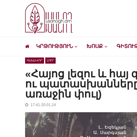
Skip
Skip
to
to
navigation
content
Ուսանող
Լրատվական-մշակութային կայք՝ ուսանող
ԿՐԹՈՒԹՅՈՒՆ
ԽՈՍՔ
ԳԻՏՈՒ
ԳԼԽԱՎՈՐ
ԼՈՒՐ
«Հայոց լեզու և հայ
ու պատասխանները 
առաջին փուլ)
17:41-20.01.24