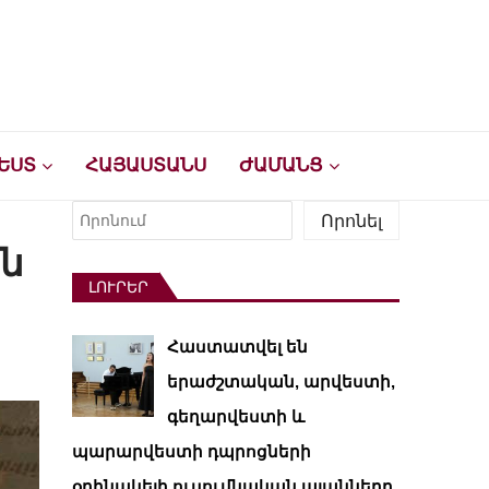
ԵՍՏ
ՀԱՅԱՍՏԱՆՍ
ԺԱՄԱՆՑ
Որոնել
Որոնել
րն
ԼՈՒՐԵՐ
Հաստատվել են
երաժշտական, արվեստի,
գեղարվեստի և
պարարվեստի դպրոցների
օրինակելի ուսումնական պլանները