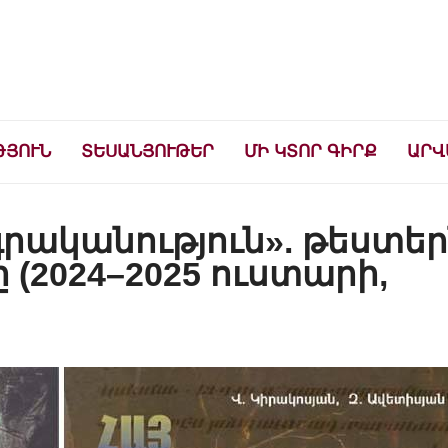
ների համար
ԹՅՈՒՆ
ՏԵՍԱՆՅՈՒԹԵՐ
ՄԻ ԿՏՈՐ ԳԻՐՔ
ԱՐՎ
 գրականություն». թեստե
(2024–2025 ուստարի,