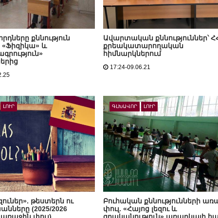
րդները քննություն
Ավարտական քննություններ՝ Հ
 «Ֆիզիկա» և
քրեակատարողական
գրություն»
հիմնարկներում
երից
17:24-09.06.21
2.25
ԼՈՒՐ
ԳԼԽԱՎՈՐ
ԼՈՒՐ
ուներ». թեստերն ու
Բուհական քննությունների առ
ները (2025/2026
փուլ. «Հայոց լեզու և
 առաջին փուլ)
գրականություն» առարկայի հ