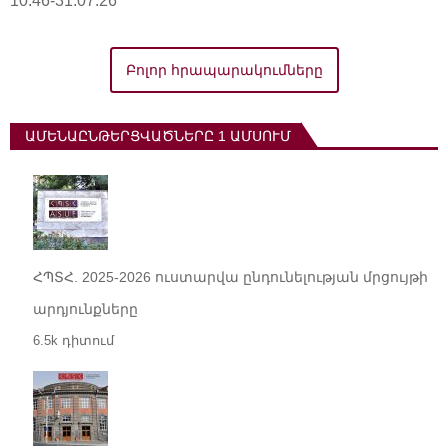
10:46-31.07.26
Բոլոր հրապարակումները
ԱՄԵՆԱԸՆԹԵՐՑՎԱԾՆԵՐԸ 1 ԱՄՍՈՒՄ
ՀՊՏՀ. 2025-2026 ուստարվա ընդունելության մրցույթի
արդյունքները
6.5k դիտում