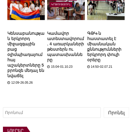
ԿՐԹՈՒԹՅՈՒՆ
Կենսաբանությա
Կամավոր
ԳԹԿ-ն
ն երկրորդ
ատեստավորում
հաստատել է
միջազգային
. 4 առարկաների
միասնական
բաց
թեստերն ու
քննությունների
օլիմպիադայում
պատասխաննե
երկրորդ փուլի
հայ
րը
օրերը
աշակերտները 5
15:04-01.10.23
14:50-02.07.21
բրոնզե մեդալ են
նվաճել
12:09-26.05.26
Որոնել
Որոնել
ԼՈՒՐԵՐ