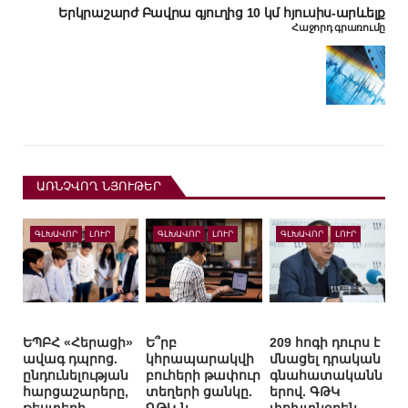
Երկրաշարժ Բավրա գյուղից 10 կմ հյուսիս-արևելք
Հաջորդ գրառումը
ԱՌՆՉՎՈՂ ՆՅՈՒԹԵՐ
ԳԼԽԱՎՈՐ
ԼՈՒՐ
ԳԼԽԱՎՈՐ
ԼՈՒՐ
ԳԼԽԱՎՈՐ
ԼՈՒՐ
ԵՊԲՀ «Հերացի»
Ե՞րբ
209 հոգի դուրս է
ավագ դպրոց.
կհրապարակվի
մնացել դրական
ընդունելության
բուհերի թափուր
գնահատականն
հարցաշարերը,
տեղերի ցանկը.
երով. ԳԹԿ