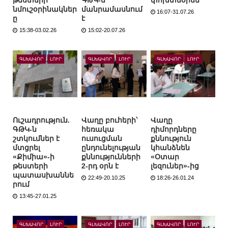
թեստերի
ԳԹԿ-ն
փոխտնօրեն
նմուշօրինակներ
մանրամասնում
16:07-31.07.26
ը
է
15:38-03.02.26
15:02-20.07.26
ԳԼԽԱՎՈՐ
ԼՈՒՐ
ԳԼԽԱՎՈՐ
ԼՈՒՐ
ԳԼԽԱՎՈՐ
ԼՈՒՐ
Ուշադրություն.
Վաղը բուհերի՝
Վաղը
ԳԹԿ-ն
հեռակա
դիմորդները
շտկումներ է
ուսուցման
քննություն
մտցրել
ընդունելության
կհանձնեն
«Քիմիա»-ի
քննությունների
«Օտար
թեստերի
2-րդ օրն է
լեզուներ»-ից
պատասխաննե
22:49-20.10.25
18:26-26.01.24
րում
13:45-27.01.25
ԳԼԽԱՎՈՐ
ԼՈՒՐ
ԳԼԽԱՎՈՐ
ԼՈՒՐ
ԳԼԽԱՎՈՐ
ԼՈՒՐ