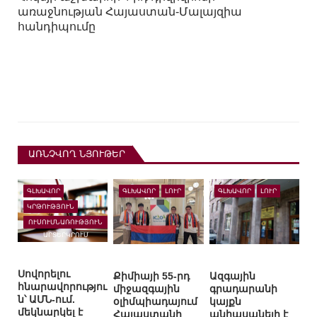
առաջնության Հայաստան-Մալայզիա
հանդիպումը
ԱՌՆՉՎՈՂ ՆՅՈՒԹԵՐ
ԳԼԽԱՎՈՐ
ԳԼԽԱՎՈՐ
ԼՈՒՐ
ԳԼԽԱՎՈՐ
ԼՈՒՐ
ԿՐԹՈՒԹՅՈՒՆ
ՈՒՍՈՒՄՆԱՌՈՒԹՅՈՒՆ
ԱՐՏԵՐԿՐՈՒՄ
Սովորելու
Քիմիայի 55-րդ
Ազգային
հնարավորությու
միջազգային
գրադարանի
ն՝ ԱՄՆ-ում.
օլիմպիադայում
կայքն
մեկնարկել է
Հայաստանի
անհասանելի է