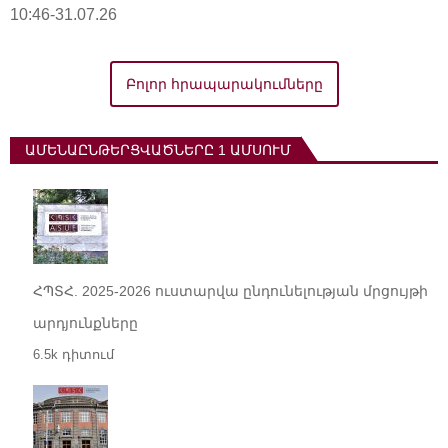
10:46-31.07.26
Բոլոր հրապարակումները
ԱՄԵՆԱԸՆԹԵՐՑՎԱԾՆԵՐԸ 1 ԱՄՍՈՒՄ
ՀՊՏՀ. 2025-2026 ուստարվա ընդունելության մրցույթի
արդյունքները
6.5k դիտում