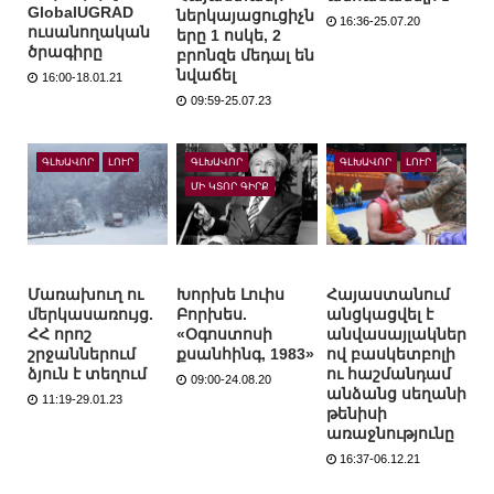
GlobalUGRAD
ներկայացուցիչն
16:36-25.07.20
ուսանողական
երը 1 ոսկե, 2
ծրագիրը
բրոնզե մեդալ են
նվաճել
16:00-18.01.21
09:59-25.07.23
ԳԼԽԱՎՈՐ
ԼՈՒՐ
ԳԼԽԱՎՈՐ
ԳԼԽԱՎՈՐ
ԼՈՒՐ
ՄԻ ԿՏՈՐ ԳԻՐՔ
Մառախուղ ու
Խորխե Լուիս
Հայաստանում
մերկասառույց.
Բորխես.
անցկացվել է
ՀՀ որոշ
«Օգոստոսի
անվասայլակներ
շրջաններում
քսանհինգ, 1983»
ով բասկետբոլի
ձյուն է տեղում
ու հաշմանդամ
09:00-24.08.20
անձանց սեղանի
11:19-29.01.23
թենիսի
առաջնությունը
16:37-06.12.21