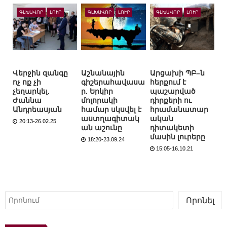
ԳԼԽԱՎՈՐ
ԼՈՒՐ
ԳԼԽԱՎՈՐ
ԼՈՒՐ
ԳԼԽԱՎՈՐ
ԼՈՒՐ
Վերջին զանգը
Աշնանային
Արցախի ՊԲ–ն
ոչ ոք չի
գիշերահավասա
հերքում է
չեղարկել.
ր. Երկիր
պաշարված
Ժաննա
մոլորակի
դիրքերի ու
Անդրեասյան
համար սկսվել է
հրամանատար
աստղագիտակ
ական
20:13-26.02.25
ան աշունը
դիտակետի
մասին լուրերը
18:20-23.09.24
15:05-16.10.21
Որոնել
Որոնել