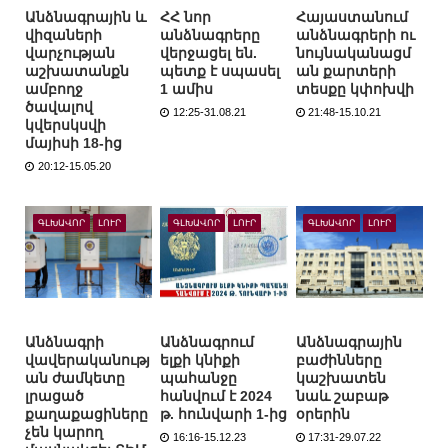
Անձնագրային և
ՀՀ նոր
Հայաստանում
վիզաների
անձնագրերը
անձնագրերի ու
վարչության
վերջացել են.
նույնականացմ
աշխատանքն
պետք է սպասել
ան քարտերի
ամբողջ
1 ամիս
տեսքը կփոխվի
ծավալով
12:25-31.08.21
21:48-15.10.21
կվերսկսվի
մայիսի 18-ից
20:12-15.05.20
ԳԼԽԱՎՈՐ
ԼՈՒՐ
ԳԼԽԱՎՈՐ
ԼՈՒՐ
ԳԼԽԱՎՈՐ
ԼՈՒՐ
Անձնագրի
Անձնագրում
Անձնագրային
վավերականությ
ելքի կնիքի
բաժինները
ան ժամկետը
պահանջը
կաշխատեն
լրացած
հանվում է 2024
նաև շաբաթ
քաղաքացիները
թ. հունվարի 1-ից
օրերին
չեն կարող
16:16-15.12.23
17:31-29.07.22