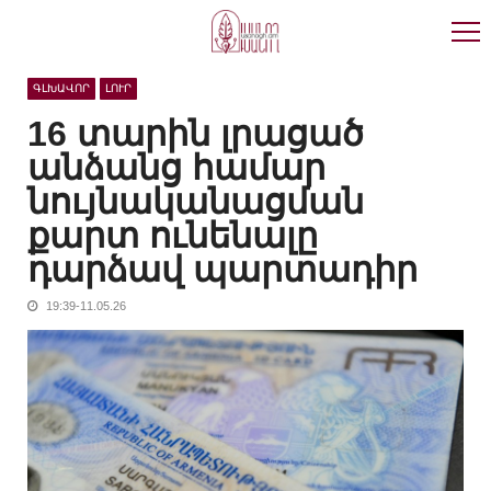
Skip
Skip
to
to
navigation
content
ԳԼԽԱՎՈՐ
ԼՈՒՐ
16 տարին լրացած
անձանց համար
նույնականացման
քարտ ունենալը
դարձավ պարտադիր
19:39-11.05.26