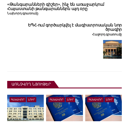
«Թանգարանների գիշեր». ինչ են առաջարկում
Հայաստանի թանգարաններն այդ օրը
Նախորդ գրառումը
ԵՊՀ-ում գործարկվել է մագիստրոսական նոր
ծրագիր
Հաջորդ գրառումը
ԱՌՆՉՎՈՂ ՆՅՈՒԹԵՐ
ԳԼԽԱՎՈՐ
ԼՈՒՐ
ԳԼԽԱՎՈՐ
ԼՈՒՐ
ԳԼԽԱՎՈՐ
ԼՈՒՐ