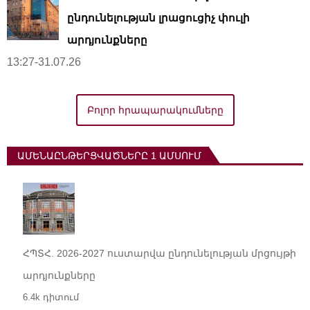
ընդունելության լրացուցիչ փուլի
արդյունքները
13:27-31.07.26
Բոլոր հրապարակումները
ԱՄԵՆԱԸՆԹԵՐՑՎԱԾՆԵՐԸ 1 ԱՄՍՈՒՄ
ՀՊՏՀ. 2026-2027 ուստարվա ընդունելության մրցույթի
արդյունքները
6.4k դիտում