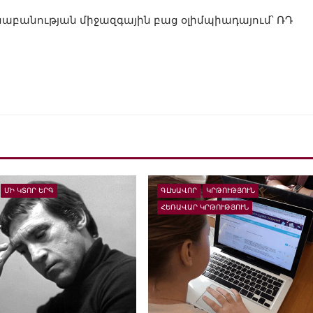
սաբանության միջազգային բաց օլիմպիադայում՝ ՌԴ
ՄԻ ԿՏՈՐ ԵՐԳ
ԳԼԽԱՎՈՐ
ԿՐԹՈՒԹՅՈՒՆ
ՀԵՌԱՎԱՐ ԿՐԹՈՒԹՅՈՒՆ