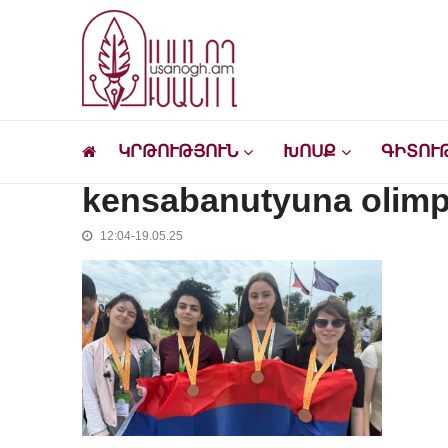
Skip
Skip
to
to
navigation
content
Ուսանող
Լրատվական-մշակութային կայք՝ ուսանող
ԿՐԹՈՒԹՅՈՒՆ
ԽՈՍՔ
ԳԻՏՈՒ
kensabanutyuna olimpi
12:04-19.05.25