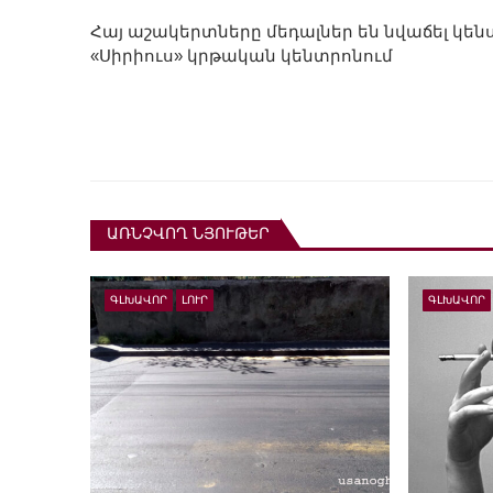
Հայ աշակերտները մեդալներ են նվաճել կեն
«Սիրիուս» կրթական կենտրոնում
ԱՌՆՉՎՈՂ ՆՅՈՒԹԵՐ
ԳԼԽԱՎՈՐ
ԼՈՒՐ
ԳԼԽԱՎՈՐ