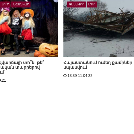
ԼՈՒՐ
ԽՃԱՆԿԱՐ
ԳԼԽԱՎՈՐ
ԼՈՒՐ
 զվարճալի տո՞ն, թե՞
Հայաստանում ուժեղ քամիներ 
ական տարրերով
սպասվում
ւմ
13:39-11.04.22
0.21