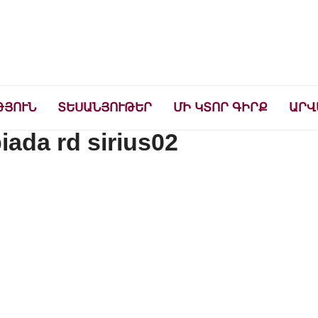
ների համար
ԹՅՈՒՆ
ՏԵՍԱՆՅՈՒԹԵՐ
ՄԻ ԿՏՈՐ ԳԻՐՔ
ԱՐՎ
ada rd sirius02