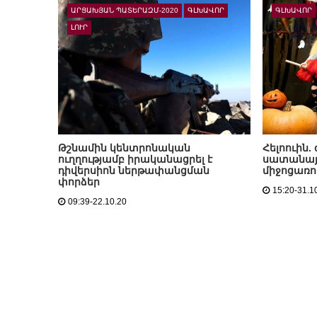
ԱՐՑԱԽՅԱՆ ՊԱՏԵՐԱԶՄ-2020
ԳԼԽԱՎՈՐ
ԳԼԽԱՎՈՐ
ԼՈՒՐ
Թշնամին կենտրոնական
Հելոուին.
ուղղությամբ իրականացրել է
սատանայ
դիվերսիոն ներթափանցման
միջոցառո
փորձեր
15:20-31.1
09:39-22.10.20