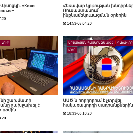
Վիսոցկի. «Кони
Հեռավար կրթության խնդիրնե
ливые»
Ռուսաստանում`
ինքնամեկուսացման օրերին
7.20
14:53-08.04.20
ԼՈՒՐ
ԱՐՑԱԽՅԱՆ ՊԱՏԵՐԱԶՄ-2020
ԳԼԽԱՎՈՐ
ԼՈՒՐ
նի շախմատի
ԱԱԾ-ն հորդորում է չտրվել
անը ջախջախել է
հակառակորդի սադրանքներին
ի թիմին
18:33-06.10.20
8.20