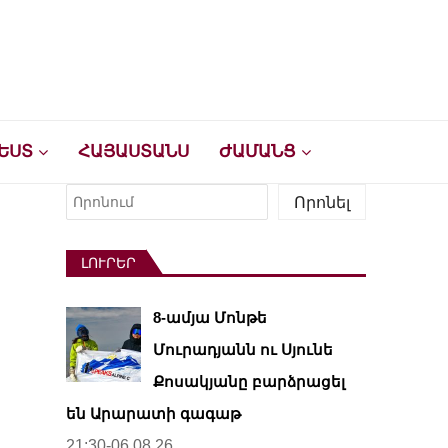
ԵՍՏ
ՀԱՅԱՍՏԱՆՍ
ԺԱՄԱՆՑ
Որոնել
Որոնել
ԼՈՒՐԵՐ
8-ամյա Մոնթե
Մուրադյանն ու Սյունե
Քոսակյանը բարձրացել
են Արարատի գագաթ
21:30-06.08.26