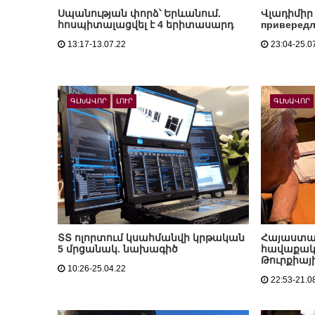
Սպանության փորձ՝ Երևանում.
Վլադիմիր 
հոսպիտալացվել է 4 երիտասարդ
приверед
13:17-13.07.22
23:04-25.0
ԳԼԽԱՎՈՐ
ԼՈՒՐ
ԳԼԽԱՎՈՐ
ՏՏ ոլորտում կսահմանվի կրթական
Հայաստա
5 մրցանակ. նախագիծ
հավաքակ
Թուրքիայ
10:26-25.04.22
22:53-21.0