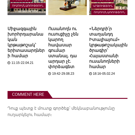
ՈՒՍՈՒՄՆԱՌՈՒԹՅՈՒՆ
ԿՐԹՈՒԹՅՈՒՆ
ԱՐՏԵՐԿՐՈՒՄ
ՈՒՍՈՒՄՆԱՌՈՒԹՅՈՒՆ
ԱՐՏԵՐԿՐՈՒՄ
Միջազգային
Ուսանողն ու
«Ներդրի՛ր
խորհրդարանա
ուսուցիչը չեն
տաղանդդ
կան
կարող
Իտալիայում»
կրթաթոշակ՝
հավասար
կրթաթոշակային
երիտասարդներ
գումար
ծրագիր՝
ի համար
ստանալ. դա
Հայաստանի
արդար չէ.
ուսանողների
11:15-22.04.21
փորձագետ
համար
19:42-29.08.23
18:16-05.02.24
COMMENT HERE
Դուք պետք է
մուտք գործեք
՝ մեկնաբանությունը
ուղարկելու համար։