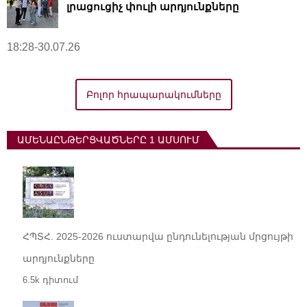
լրացուցիչ փուլի արդյունքները
18:28-30.07.26
Բոլոր հրապարակումները
ԱՄԵՆԱԸՆԹԵՐՑՎԱԾՆԵՐԸ 1 ԱՄՍՈՒՄ
ՀՊՏՀ. 2025-2026 ուստարվա ընդունելության մրցույթի
արդյունքները
6.5k դիտում