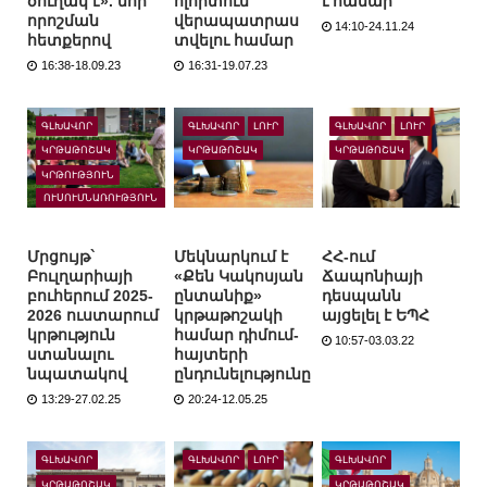
ծուղակ է». նոր
ոլորտում
ւ համար
որոշման
վերապատրաս
14:10-24.11.24
հետքերով
տվելու համար
16:38-18.09.23
16:31-19.07.23
ԳԼԽԱՎՈՐ
ԳԼԽԱՎՈՐ
ԼՈՒՐ
ԳԼԽԱՎՈՐ
ԼՈՒՐ
ԿՐԹԱԹՈՇԱԿ
ԿՐԹԱԹՈՇԱԿ
ԿՐԹԱԹՈՇԱԿ
ԿՐԹՈՒԹՅՈՒՆ
ՈՒՍՈՒՄՆԱՌՈՒԹՅՈՒՆ
ԱՐՏԵՐԿՐՈՒՄ
Մրցույթ`
Մեկնարկում է
ՀՀ-ում
Բուլղարիայի
«Քեն Կակոսյան
Ճապոնիայի
բուհերում 2025-
ընտանիք»
դեսպանն
2026 ուստարում
կրթաթոշակի
այցելել է ԵՊՀ
կրթություն
համար դիմում-
10:57-03.03.22
ստանալու
հայտերի
նպատակով
ընդունելությունը
13:29-27.02.25
20:24-12.05.25
ԳԼԽԱՎՈՐ
ԳԼԽԱՎՈՐ
ԼՈՒՐ
ԳԼԽԱՎՈՐ
ԿՐԹԱԹՈՇԱԿ
ԿՐԹԱԹՈՇԱԿ