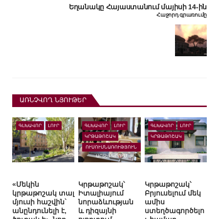
Եղանակը Հայաստանում մայիսի 14-ին
Հաջորդ գրառումը
ԱՌՆՉՎՈՂ ՆՅՈՒԹԵՐ
ԳԼԽԱՎՈՐ
ԼՈՒՐ
ԳԼԽԱՎՈՐ
ԼՈՒՐ
ԳԼԽԱՎՈՐ
ԼՈՒՐ
ԿՐԹԱԹՈՇԱԿ
ԿՐԹԱԹՈՇԱԿ
ՈՒՍՈՒՄՆԱՌՈՒԹՅՈՒՆ
ԱՐՏԵՐԿՐՈՒՄ
«Մեկին
Կրթաթոշակ՝
Կրթաթոշակ՝
կրթաթոշակ տալ
Իտալիայում
Բրյուսելում մեկ
մյուսի հաշվին`
նորաձևության
ամիս
անընդունելի է,
և դիզայնի
ստեղծագործելո