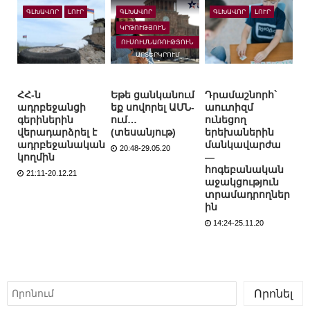
ԳԼԽԱՎՈՐ
ԼՈՒՐ
ԳԼԽԱՎՈՐ
ԳԼԽԱՎՈՐ
ԼՈՒՐ
ԿՐԹՈՒԹՅՈՒՆ
ՈՒՍՈՒՄՆԱՌՈՒԹՅՈՒՆ
ԱՐՏԵՐԿՐՈՒՄ
ՀՀ-ն
Եթե ցանկանում
Դրամաշնորհ`
ադրբեջանցի
եք սովորել ԱՄՆ-
աուտիզմ
գերիներին
ում…
ունեցող
վերադարձրել է
(տեսանյութ)
երեխաներին
ադրբեջանական
մանկավարժա
20:48-29.05.20
կողմին
—
հոգեբանական
21:11-20.12.21
աջակցություն
տրամադրողներ
ին
14:24-25.11.20
Որոնել
Որոնել