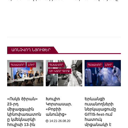
ԱՌՆՉՎՈՂ ՆՅՈՒԹԵՐ
ԳԼԽԱՎՈՐ
ԼՈՒՐ
ԳԼԽԱՎՈՐ
ԳԼԽԱՎՈՐ
ԼՈՒՐ
ՄԻ ԿՏՈՐ ԳԻՐՔ
«Ոսկե ծիրան»
Խուլիո
Երևանցի
23-րդ
Կորտասար.
ուսանողների
միջազգային
«Բոբիի
ներկայացումը
կինոփառատոն
անունից»
GITIS-fest-ում
ը կմեկնարկի
հատուկ
14:21-26.08.20
հուլիսի 13-ին
մրցանակի է