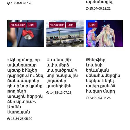
արժանացել
18:58-03.07.26
15:04-09.12.21
ԳԼԽԱՎՈՐ
ԼՈՒՐ
ԳԼԽԱՎՈՐ
ԼՈՒՐ
ԼՈՒՐ
«Այն զանգը, որ
Սևանա լճի
Ջենիֆեր
ավանդաբար
ափամերձ
Լոպեսի
պետք է հնչեր
տարածքում 4
երևանյան
դպրոցում ու ձեզ
նոր հանրային
մենահամերգին
ճանապարհեր
լողափեր
ներկա է եղել
դեպի նոր կյանք,
կստեղծվեն
ավելի քան 30
թող հնչի
հազար մարդ
14:38-13.07.23
առաջին հերթին
23:29-03.08.25
ձեր սրտում».
Արմեն
Սարգսյան
13:34-25.05.20