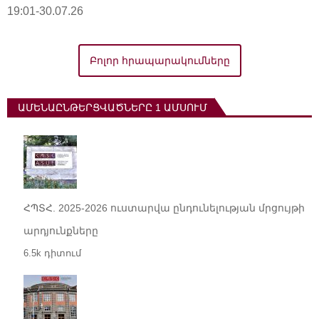
19:01-30.07.26
Բոլոր հրապարակումները
ԱՄԵՆԱԸՆԹԵՐՑՎԱԾՆԵՐԸ 1 ԱՄՍՈՒՄ
ՀՊՏՀ. 2025-2026 ուստարվա ընդունելության մրցույթի
արդյունքները
6.5k դիտում