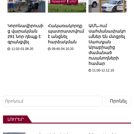
ԳԼԽԱՎՈՐ
ԼՈՒՐ
Կորոնավիրուսի
Հակառակորդը
ԱՄՆ-ում
ց վարակման
պատրաստվում
սահմանափակո
291 նոր դեպք է
է անցնել
ւմներ են մտցրել
գրանցվել
հարձակման
Սաուդյան
Արաբիայից
11:02-01.08.20
09:40-04.10.20
ժամանած
ուսանողների
համար
11:00-12.12.19
Որոնել
Որոնել
ԼՈՒՐԵՐ