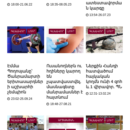
ատեստավորմա
18:00-21.06.22
18:35-08.05.23
ն կարգը
13:54-26.07.23
ԳԼԽԱՎՈՐ
ԼՈՒՐ
ԳԼԽԱՎՈՐ
ԼՈՒՐ
ԳԼԽԱՎՈՐ
ԼՈՒՐ
Էմմա
Ուսանողներն ու
Ներքին Հանդի
Պողոսյանը՝
հղիները կարող
հատվածում
Ծանրամարտի
են
հայկական
երիտասարդներ
չպատվաստվել.
կողմն ունի 4 զոհ
ի աշխարհի
մասնագետը
և 1 վիրավոր. ՊՆ
չեմպիոն
մանրամասներ է
12:31-13.02.24
հայտնում
23:02-25.09.24
18:48-27.08.21
ԱՐՑԱԽՅԱՆ
ԳԼԽԱՎՈՐ
ԼՈՒՐ
ԳԼԽԱՎՈՐ
ԼՈՒՐ
ՊԱՏԵՐԱԶՄ-2020