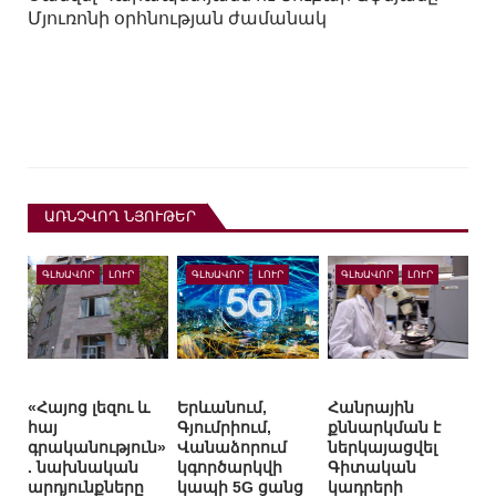
Մյուռոնի օրհնության ժամանակ
ԱՌՆՉՎՈՂ ՆՅՈՒԹԵՐ
ԳԼԽԱՎՈՐ
ԼՈՒՐ
ԳԼԽԱՎՈՐ
ԼՈՒՐ
ԳԼԽԱՎՈՐ
ԼՈՒՐ
«Հայոց լեզու և
Երևանում,
Հանրային
հայ
Գյումրիում,
քննարկման է
գրականություն»
Վանաձորում
ներկայացվել
. նախնական
կգործարկվի
Գիտական
արդյունքները
կապի 5G ցանց
կադրերի