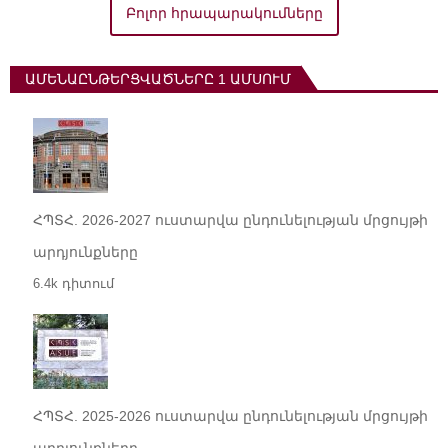
Բոլոր հրապարակումները
ԱՄԵՆԱԸՆԹԵՐՑՎԱԾՆԵՐԸ 1 ԱՄՍՈՒՄ
ՀՊՏՀ. 2026-2027 ուստարվա ընդունելության մրցույթի
արդյունքները
6.4k դիտում
ՀՊՏՀ. 2025-2026 ուստարվա ընդունելության մրցույթի