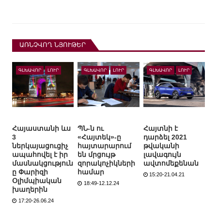
ԱՌՆՉՎՈՂ ՆՅՈՒԹԵՐ
ԳԼԽԱՎՈՐ
ԼՈՒՐ
ԳԼԽԱՎՈՐ
ԼՈՒՐ
ԳԼԽԱՎՈՐ
ԼՈՒՐ
Հայաստանի ևս
ՊՆ-ն ու
Հայտնի է
3
«Հայտեկ»-ը
դարձել 2021
ներկայացուցիչ
հայտարարում
թվականի
ապահովել է իր
են մրցույթ
լավագույն
մասնակցություն
զորակոչիկների
ավտոմեքենան
ը Փարիզի
համար
15:20-21.04.21
Օլիմպիական
18:49-12.12.24
խաղերին
17:20-26.06.24