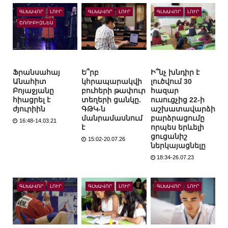
ԳԼԽԱՎՈՐ
ԼՈՒՐ
ԳԼԽԱՎՈՐ
ԼՈՒՐ
ԳԼԽԱՎՈՐ
ԼՈՒՐ
ՇՈՈՒԲԻԶՆԵՍ
Ֆրանսահայ
Ե՞րբ
Ի՞նչ խնդիր է
Անահիտ
կհրապարակվի
լուծվում 30
Բոյաջյանը
բուհերի թափուր
հազար
հիացրել է
տեղերի ցանկը.
ուսուցչից 22-ի
ժյուրիին
ԳԹԿ-ն
աշխատավարձի
մանրամասնում
բարձրացումը
16:48-14.03.21
է
որպես երևելի
ցուցանիշ
15:02-20.07.26
ներկայացնելը
18:34-26.07.23
ԳԼԽԱՎՈՐ
ԼՈՒՐ
ԳԼԽԱՎՈՐ
ԼՈՒՐ
ԳԼԽԱՎՈՐ
ԼՈՒՐ