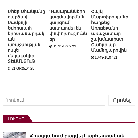
Մհեր Օհանյանը
Դասարանների
Հայկ
դարձավ
կազմավորման
Մարտիրոսյանը
Սամբոյի
կարգում
հաղթեց
Եվրոպայի
կատարվել են
Ադրբեջանի
երիտասարդակ
փոփոխությունն
առաջատար
ան
եր
շախմատիստ
առաջնության
Շահրիյար
11:34-12.09.23
ոսկե
Մամեդյարովին
մեդալակիր.
18:49-18.07.21
ՏԵՍԱՆՅՈւԹ
21:06-25.04.25
Որոնել
Որոնել
ԼՈՒՐԵՐ
Հրազդանում բացվել է արհեստական ​​