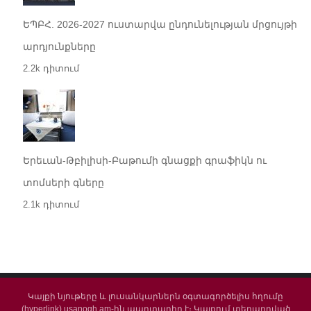
ԵՊԲՀ. 2026-2027 ուստարվա ընդունելության մրցույթի
արդյունքները
2.2k դիտում
Երեւան-Թբիլիսի-Բաթումի գնացքի գրաֆիկն ու
տոմսերի գները
2.1k դիտում
Կայքի նյութերը և լուսանկարներն օգտագործելիս հղումը
(hyperlink) usanogh.am-ին պարտադիր է։ Կայքում տեղադրված