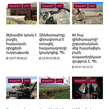
ԳԼԽԱՎՈՐ
ԼՈՒՐ
ԳԼԽԱՎՈՐ
ԼՈՒՐ
ԳԼԽԱՎՈՐ
ԼՈՒՐ
Թշնամին կրակ է
Զինծառայողը
60 հայ
բացել
վիրավորում է
զինծառայողի՝
հայկական
ստացել
շրջափակման
դիրքերի
հակառակորդի
մեջ հայտնվելու
ուղղությամբ
կրակոցից. ՊՆ
լուրն
ապատեղեկատ
19:57-28.09.22
12:34-07.08.22
վություն է. ՊՆ
22:27-10.11.21
ԳԼԽԱՎՈՐ
ԼՈՒՐ
ԳԼԽԱՎՈՐ
ԼՈՒՐ
ԳԼԽԱՎՈՐ
ԼՈՒՐ