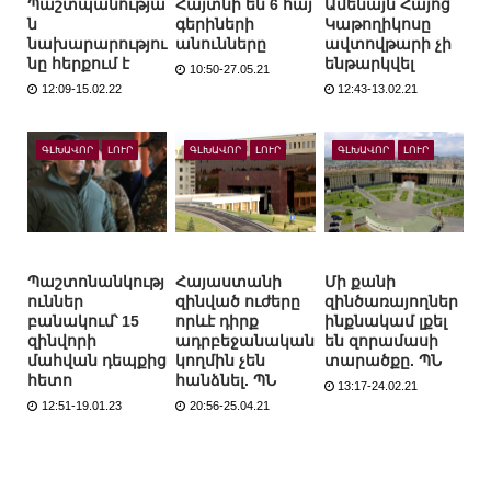
Պաշտպանությա
Հայտնի են 6 հայ
Ամենայն Հայոց
ն
գերիների
Կաթողիկոսը
նախարարությու
անունները
ավտովթարի չի
նը հերքում է
ենթարկվել
10:50-27.05.21
12:09-15.02.22
12:43-13.02.21
ԳԼԽԱՎՈՐ
ԼՈՒՐ
ԳԼԽԱՎՈՐ
ԼՈՒՐ
ԳԼԽԱՎՈՐ
ԼՈՒՐ
Պաշտոնանկությ
Հայաստանի
Մի քանի
ուններ
զինված ուժերը
զինծառայողներ
բանակում՝ 15
որևէ դիրք
ինքնակամ լքել
զինվորի
ադրբեջանական
են զորամասի
մահվան դեպքից
կողմին չեն
տարածքը. ՊՆ
հետո
հանձնել. ՊՆ
13:17-24.02.21
12:51-19.01.23
20:56-25.04.21