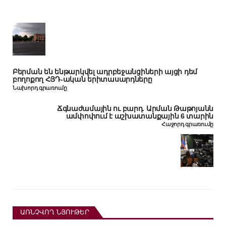
Բերման են ենթարկվել ադրբեջանցիների այցի դեմ
բողոքող ՀՅԴ-ական երիտասարդները
Նախորդ գրառումը
Ճգնաժամային ու բարդ. Արման Թաթոյանն
ամփոփում է աշխատանքային 6 տարին
Հաջորդ գրառումը
ԱՌՆՉՎՈՂ ՆՅՈՒԹԵՐ