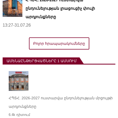
ընդունելության լրացուցիչ փուլի
արդյունքները
13:27-31.07.26
Բոլոր հրապարակումները
ԱՄԵՆԱԸՆԹԵՐՑՎԱԾՆԵՐԸ 1 ԱՄՍՈՒՄ
ՀՊՏՀ. 2026-2027 ուստարվա ընդունելության մրցույթի
արդյունքները
6.4k դիտում