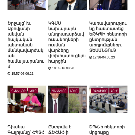
Շրջայց՝ Խ.
ԿԳՄՍ
Կառավարությու
Աբովյանի
նախարարն
նը հաստատեց
անվան
անդրադարձավ
ԵԹԿՊԻ ռեկտորի
հայկական
ուսանողների
ընտրության
պետական
ուսման
արդյունքները.
մանկավարժակ
վարձերը
ՏԵՍԱՆՅՈւԹ
ան
փոխհատուցելու
12:36-04.05.23
համալսարանու
հարցին
մ
10:39-16.09.20
15:57-03.06.21
ԳԼԽԱՎՈՐ
ԼՈՒՐ
ԳԼԽԱՎՈՐ
ԼՈՒՐ
ԳԼԽԱՎՈՐ
ԼՈՒՐ
Դիանա
Ընտրվել է
ՇՊՀ-ի ռեկտորի
Գալոյանը՝ ՀՊՏՀ
ՃՇՀԱՀ-ի
մրցույթը