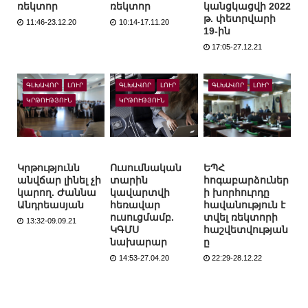
ռեկտոր
ռեկտոր
կանցկացվի 2022
թ. փետրվարի
11:46-23.12.20
10:14-17.11.20
19-ին
17:05-27.12.21
ԳԼԽԱՎՈՐ
ԼՈՒՐ
ԳԼԽԱՎՈՐ
ԼՈՒՐ
ԳԼԽԱՎՈՐ
ԼՈՒՐ
ԿՐԹՈՒԹՅՈՒՆ
ԿՐԹՈՒԹՅՈՒՆ
Կրթությունն
Ուսումնական
ԵՊՀ
անվճար լինել չի
տարին
հոգաբարձուներ
կարող. Ժաննա
կավարտվի
ի խորհուրդը
Անդրեասյան
հեռավար
հավանություն է
ուսուցմամբ.
տվել ռեկտորի
13:32-09.09.21
ԿԳՄՍ
հաշվետվության
նախարար
ը
14:53-27.04.20
22:29-28.12.22