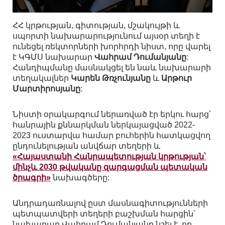
ՀՀ կրթության, գիտության, մշակույթի և
սպորտի նախարարությունում այսօր տեղի է
ունեցել ռեկտորների խորհրդի նիստ, որը վարել
է ԿԳՄՍ նախարար
Վահրամ Դումանյանը
:
Հանդիպմանը մասնակցել են նաև նախարարի
տեղակալներ
Կարեն Թռչունյանը
և
Արթուր
Մարտիրոսյանը
:
Նիստի օրակարգում ներառված էր երկու հարց՝
հանրային քննարկման ներկայացված 2022-
2023 ուստարվա համար բուհերին հատկացվող
ընդունելության անվճար տեղերի և
«Հայաստանի Հանրապետության կրթության՝
մինչև 2030 թվականը զարգացման պետական
ծրագրի»
նախագծերը:
Անդրադառնալով ըստ մասնագիտությունների
պետպատվերի տեղերի բաշխման հարցին՝
նախարար Վահրամ Դումանյանը նշել է, որ