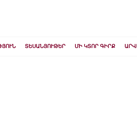
ների համար
ԹՅՈՒՆ
ՏԵՍԱՆՅՈՒԹԵՐ
ՄԻ ԿՏՈՐ ԳԻՐՔ
ԱՐՎ