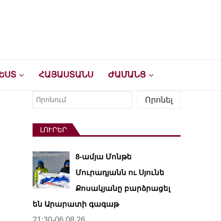
ԵՍՏ
ՀԱՅԱՍՏԱՆՍ
ԺԱՄԱՆՑ
Որոնել
Որոնել
ԼՈՒՐԵՐ
8-ամյա Մոնթե
Մուրադյանն ու Սյունե
Քոսակյանը բարձրացել
են Արարատի գագաթ
21:30-06.08.26