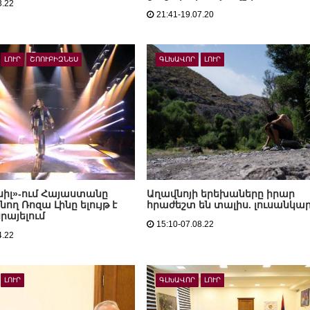
3.22
21:41-19.07.20
ԼՈՒՐ
ՇՈՈՒԲԻԶՆԵՍ
ԳԼԽԱՎՈՐ
ԼՈՒՐ
իլ»-ում Հայաստանը
Աղավնոյի երեխաները իրար
ող Ռոզա Լինը ելույթ է
հրաժեշտ են տալիս. լուսանկա
սրայելում
15:10-07.08.22
4.22
ԼՈՒՐ
ԳԼԽԱՎՈՐ
ԼՈՒՐ