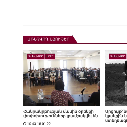
ԱՌՆՉՎՈՂ ՆՅՈՒԹԵՐ
ԳԼԽԱՎՈՐ
ԼՈՒՐ
ԳԼԽԱՎՈՐ
Հանրակրթության մասին օրենքի
Մրցույթ՝ 
փոփոխությունները լրամշակվել են
կյանքին 
ստեղծագո
10:43-18.01.22