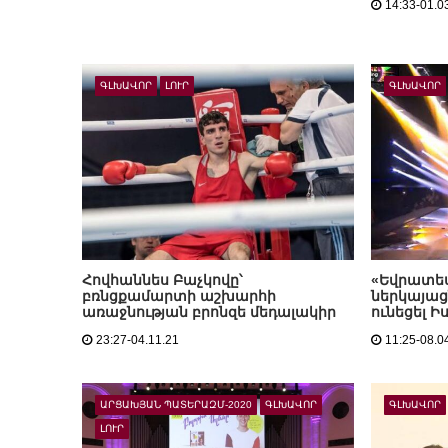
14:33-01.0
ԳԼԽԱՎՈՐ
ԼՈՒՐ
ԳԼԽԱՎՈՐ
Հովհաննես Բաչկովը՝
«Եվրատես
բռնցքամարտի աշխարհի
ներկայացն
առաջնության բրոնզե մեդալակիր
ունեցել Ի
23:27-04.11.21
11:25-08.0
ԱՐՑԱԽՅԱՆ ՊԱՏԵՐԱԶՄ-2020
ԳԼԽԱՎՈՐ
ԳԼԽԱՎՈՐ
ԼՈՒՐ