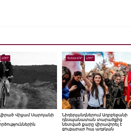
ԼՈՒՐ
ԳԼԽԱՎՈՐ
ԼՈՒՐ
նվիրած Վիլյամ Սարոյանի
Նիդերլանդներում Ադրբեջանի
և
դեսպանատան տարածքից
րծություններին
նետված քարը վիրավորել է
ցուցարար հայ աղջկան