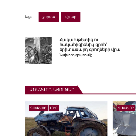
tags:
շորժա
վթար
Հակաէսթետիկ ու
հակահիգիենիկ գրոհ՝
երիտասարդ գրողների վրա
Նախորդ գրառումը
ԱՌՆՉՎՈՂ ՆՅՈՒԹԵՐ
ԳԼԽԱՎՈՐ
ԼՈՒՐ
ԳԼԽԱՎՈՐ