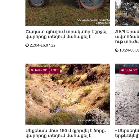
Շաղատ գյուղում տրակտոր է շրջել,
ՃՏՊ Երա
վարորդը տեղում մահացել է
ավտոճանա
ութ տուժ
21:04-16.07.22
10:24-08.0
ԳԼԽԱՎՈՐ
ԼՈՒՐ
ԳԼԽԱՎՈՐ
Մեքենան մոտ 150 մ գլորվել է ձորը․
«Մերսեդես
վարորդը տեղում մահացել է
երթևեկելի