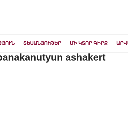
ների համար
ԹՅՈՒՆ
ՏԵՍԱՆՅՈՒԹԵՐ
ՄԻ ԿՏՈՐ ԳԻՐՔ
ԱՐՎ
 banakanutyun ashakert