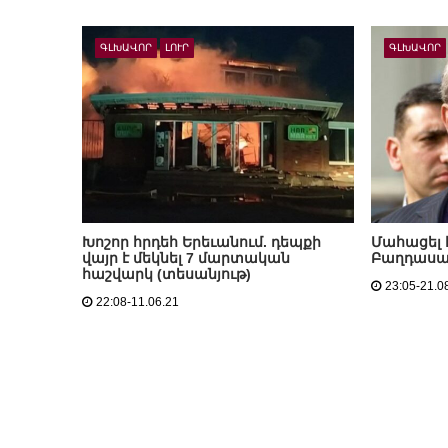
ԳԼԽԱՎՈՐ
ԼՈՒՐ
ԳԼԽԱՎՈՐ
Խոշոր հրդեհ Երեւանում. դեպքի
Մահացել 
վայր է մեկնել 7 մարտական
Բաղդասար
հաշվարկ (տեսանյութ)
23:05-21.0
22:08-11.06.21