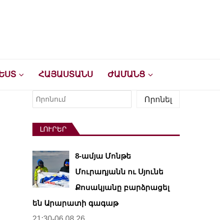
ԵՍՏ
ՀԱՅԱՍՏԱՆՍ
ԺԱՄԱՆՑ
Որոնել
Որոնել
ԼՈՒՐԵՐ
8-ամյա Մոնթե
Մուրադյանն ու Սյունե
Քոսակյանը բարձրացել
են Արարատի գագաթ
21:30-06.08.26