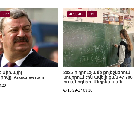
ԼՈՒՐ
ԳԼԽԱՎՈՐ
ԼՈՒՐ
է Միխայիլ
2025-ի դրությամբ քոլեջներում
ովը. Araratnews.am
սովորում էին ավելի քան 47 700
ուսանողներ. Անդրեասյան
8.20
16:29-17.03.26