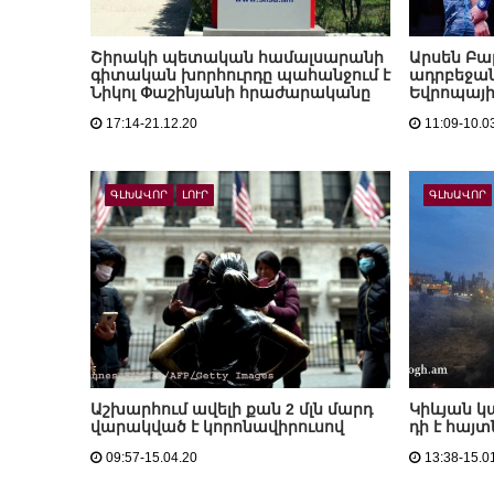
Շիրակի պետական համալսարանի
Արսեն Բա
գիտական խորհուրդը պահանջում է
ադրբեջան
Նիկոլ Փաշինյանի հրաժարականը
Եվրոպայի
17:14-21.12.20
11:09-10.0
ԳԼԽԱՎՈՐ
ԼՈՒՐ
ԳԼԽԱՎՈՐ
Աշխարհում ավելի քան 2 մլն մարդ
Կիևյան կ
վարակված է կորոնավիրուսով
դի է հայ
09:57-15.04.20
13:38-15.0