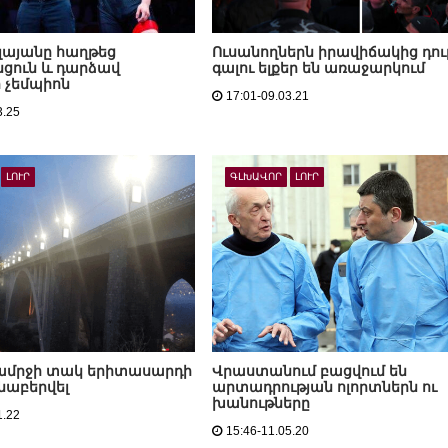
լայանը հաղթեց
Ուսանողներն իրավիճակից դու
ցուն և դարձավ
գալու ելքեր են առաջարկում
 չեմպիոն
17:01-09.03.21
3.25
ԼՈՒՐ
ԳԼԽԱՎՈՐ
ԼՈՒՐ
ամրջի տակ երիտասարդի
Վրաստանում բացվում են
տնաբերվել
արտադրության ոլորտներն ու
խանութները
1.22
15:46-11.05.20