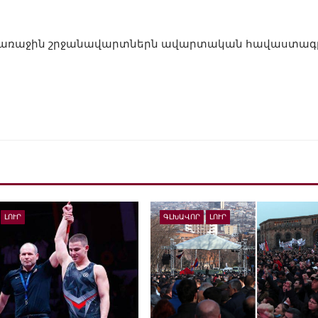
ն». առաջին շրջանավարտներն ավարտական հավաստագ
ԼՈՒՐ
ԳԼԽԱՎՈՐ
ԼՈՒՐ