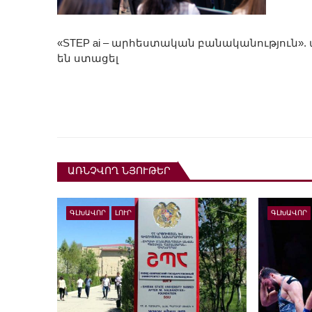
«STEP ai – արհեստական բանականությու
են ստացել
ԱՌՆՉՎՈՂ ՆՅՈՒԹԵՐ
ԳԼԽԱՎՈՐ
ԼՈՒՐ
ԳԼԽԱՎՈՐ