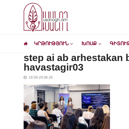
Skip
Skip
to
to
navigation
content
Ուսանող
Լրատվական-մշակութային կայք՝ ուսանող
ԿՐԹՈՒԹՅՈՒՆ
ԽՈՍՔ
ԳԻՏՈՒ
step ai ab arhestakan
havastagir03
16:59-29.06.26