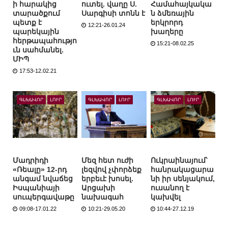
ի հարակից
ուտել. վաղը Ս.
Համահայկակա
տարածքում
Սարգիսի տոնն է
ն ձմեռային
պետք է
երկրորդ
12:21-26.01.24
պարեկային
խաղերը
հերթապահությո
15:21-08.02.25
ւն սահմանել.
ՄԻՊ
17:53-12.02.21
ԳԼԽԱՎՈՐ
ԼՈՒՐ
ԳԼԽԱՎՈՐ
ԼՈՒՐ
ԳԼԽԱՎՈՐ
ԼՈՒՐ
Մադրիդի
Մեզ հետ ուժի
Ուկրաինայում՝
«Ռեալը» 12-րդ
լեզվով չփորձեք
հանրակացարա
անգամ նվաճեց
երբեւէ խոսել.
նի իր սենյակում,
Իսպանիայի
Արցախի
ուսանող է
սուպերգավաթը
նախագահ
կախվել
09:08-17.01.22
10:21-29.05.20
10:44-27.12.19