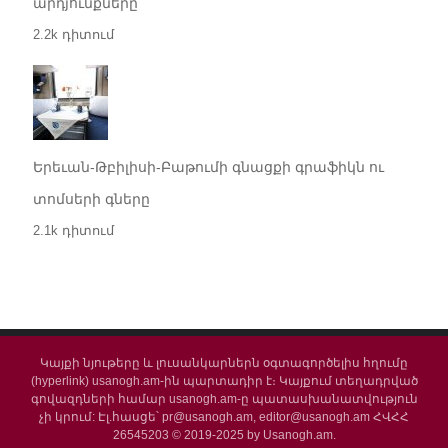
արդյունքները
2.2k դիտում
Երեւան-Թբիլիսի-Բաթումի գնացքի գրաֆիկն ու
տոմսերի գները
2.1k դիտում
Կայքի նյութերը և լուսանկարներն օգտագործելիս հղումը
(hyperlink) usanogh.am-ին պարտադիր է։ Կայքում տեղադրված
գովազդների համար usanogh.am-ը պատասխանատվություն
չի կրում: Էլ.հասցե՝ pr@usanogh.am, editor@usanogh.am ՀՎՀՀ
26545203 © 2019-2025 by Usanogh.am.