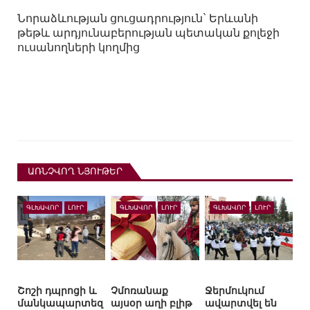
Նորաձևության ցուցադրություն` Երևանի
թեթև արդյունաբերության պետական քոլեջի
ուսանողների կողմից
ԱՌՆՉՎՈՂ ՆՅՈՒԹԵՐ
ԳԼԽԱՎՈՐ
ԼՈՒՐ
ԳԼԽԱՎՈՐ
ԼՈՒՐ
ԳԼԽԱՎՈՐ
ԼՈՒՐ
Շոշի դպրոցի և
Չմոռանաք
Ջերմուկում
մանկապարտեզ
այսօր աղի բլիթ
ավարտվել են