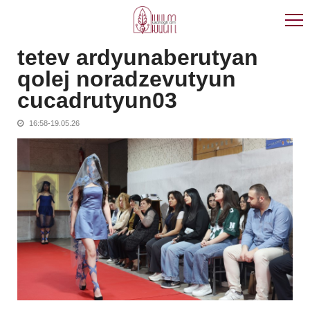
Skip
Skip
to
to
navigation
content
tetev ardyunaberutyan
qolej noradzevutyun
cucadrutyun03
16:58-19.05.26