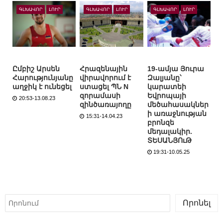
ԳԼԽԱՎՈՐ
ԼՈՒՐ
ԳԼԽԱՎՈՐ
ԼՈՒՐ
ԳԼԽԱՎՈՐ
ԼՈՒՐ
Ըմբիշ Արսեն
Հրազենային
19-ամյա Յուրա
Հարությունյանը
վիրավորում է
Զալյանը՝
աղջիկ է ունեցել
ստացել ՊՆ N
կարատեի
զորամասի
Եվրոպայի
20:53-13.08.23
զինծառայողը
մեծահասակներ
ի առաջնության
15:31-14.04.23
բրոնզե
մեդալակիր.
ՏԵՍԱՆՅՈւԹ
19:31-10.05.25
Որոնել
Որոնել