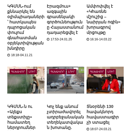
ԿԳՄՍՆ-ում
Էրազմուս+
Ամփոփվել է
քննարկել են
ազգային
«Կհառնե
օլիմպիադաների
գրասենյակի
մշուշից –
՝ հատկապես
գործունեություն
նաիրյան ոգին»
դպրոցական
ը Հայաստանում
խորագրով
փուլում
դադարեցվել է
մրցույթը
գնահատման
17:53-24.01.25
16:16-14.03.22
օբյեկտիվության
խնդիրը
18:18-04.11.21
ԳԼԽԱՎՈՐ
ԼՈՒՐ
ԳԼԽԱՎՈՐ
ԼՈՒՐ
ԳԼԽԱՎՈՐ
ԼՈՒՐ
ԿԳՄՍՆ-ն ու
Կոչ ենք անում
Տնօրենի 130
«Ալեքս
չտիրաժավորել
հավակնորդ
տեքստիլը»
ադրբեջանական
հավաստագիր
համատեղ
տեղեկատվակա
չի ստացել
ներդրումներ
ն խոտանը.
18:07-24.03.21