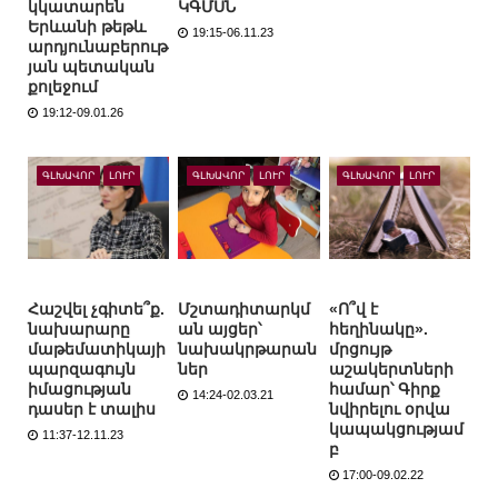
կկատարեն
ԿԳՄՍՆ
Երևանի թեթև
19:15-06.11.23
արդյունաբերութ
յան պետական
քոլեջում
19:12-09.01.26
ԳԼԽԱՎՈՐ
ԼՈՒՐ
ԳԼԽԱՎՈՐ
ԼՈՒՐ
ԳԼԽԱՎՈՐ
ԼՈՒՐ
Հաշվել չգիտե՞ք.
Մշտադիտարկմ
«Ո՞վ է
նախարարը
ան այցեր՝
հեղինակը».
մաթեմատիկայի
նախակրթարան
մրցույթ
պարզագույն
ներ
աշակերտների
իմացության
համար՝ Գիրք
14:24-02.03.21
դասեր է տալիս
նվիրելու օրվա
կապակցությամ
11:37-12.11.23
բ
17:00-09.02.22