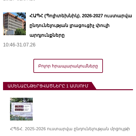
ՀԱՊՀ (Պոլիտեխնիկ). 2026-2027 ուստարվա
ընդունելության լրացուցիչ փուլի
արդյունքները
10:46-31.07.26
Բոլոր հրապարակումները
ԱՄԵՆԱԸՆԹԵՐՑՎԱԾՆԵՐԸ 1 ԱՄՍՈՒՄ
ՀՊՏՀ. 2025-2026 ուստարվա ընդունելության մրցույթի