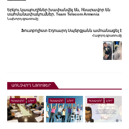
Երկու կապուղիներ խափանվել են, հնարավոր են
սահմանափակումներ. Team Telecom Armenia
Նախորդ գրառումը
Ֆուտբոլիստ Էդուարդ Սպերցյանն ամուսնացել է
Հաջորդ գրառումը
ԱՌՆՉՎՈՂ ՆՅՈՒԹԵՐ
ԳԼԽԱՎՈՐ
ԼՈՒՐ
ԳԼԽԱՎՈՐ
ԼՈՒՐ
ԳԼԽԱՎՈՐ
ԼՈՒՐ