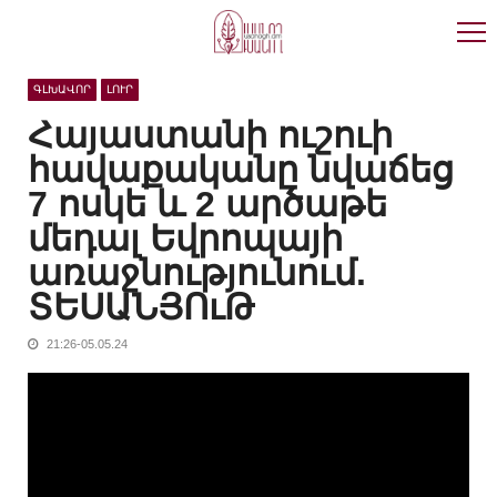
Skip
Skip
to
to
navigation
content
ԳԼԽԱՎՈՐ
ԼՈՒՐ
Հայաստանի ուշուի
հավաքականը նվաճեց
7 ոսկե և 2 արծաթե
մեդալ Եվրոպայի
առաջնությունում.
ՏԵՍԱՆՅՈւԹ
21:26-05.05.24