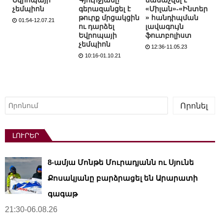
չեմպիոն
գերազանցել է
«Միլան»-«Ինտեր
թուրք մրցակցին
» հանդիպման
01:54-12.07.21
ու դարձել
լավագույն
Եվրոպայի
ֆուտբոլիստ
չեմպիոն
12:36-11.05.23
10:16-01.10.21
Որոնել
Որոնել
ԼՈՒՐԵՐ
8-ամյա Մոնթե Մուրադյանն ու Սյունե
Քոսակյանը բարձրացել են Արարատի
գագաթ
21:30-06.08.26