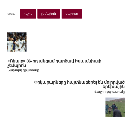
tags:
ուշու
չեմպիոն
սպորտ
«Ռեալը» 36-րդ անգամ դարձավ Իսպանիայի
չեմպիոն
Նախորդ գրառումը
Փրկարարները հայտնաբերել են մոլորված
երեխային
Հաջորդ գրառումը