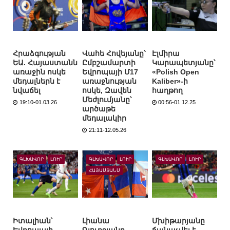
Հրաձգության
Վահե Հովեյանը՝
Էլմիրա
ԵԱ. Հայաստանն
Ըմբշամարտի
Կարապետյանը՝
առաջին ոսկե
Եվրոպայի Մ17
«Polish Open
մեդալներն է
առաջնության
Kaliber»-ի
նվաճել
ոսկե, Զավեն
հաղթող
Մեժլումյանը՝
19:10-01.03.26
00:56-01.12.25
արծաթե
մեդալակիր
21:11-12.05.26
ԳԼԽԱՎՈՐ
ԼՈՒՐ
ԳԼԽԱՎՈՐ
ԼՈՒՐ
ԳԼԽԱՎՈՐ
ԼՈՒՐ
ՀԱՅԱՍՏԱՆՍ
Իտալիան՝
Լիանա
Մխիթարյանը
Եվրոպայի
Գյուրջյանը
ճանաչվել է