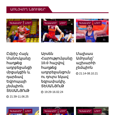
ԱՌՆՉՎՈՂ ՆՅՈՒԹԵՐ
ԳԼԽԱՎՈՐ
ԼՈՒՐ
ԳԼԽԱՎՈՐ
ԼՈՒՐ
ԳԼԽԱՎՈՐ
ԼՈՒՐ
Ըմբիշ Հայկ
Արսեն
Մալխաս
Մանուկյանը
Հարությունյանը
Ամոյանը՝
հաղթեց
10։0 հաշվով
աշխարհի
ադրբեջանցի
հաղթեց
չեմպիոն
մրցակցին և
ադրբեջանցուն
21:14-08.10.21
դարձավ
ու դուրս եկավ
Եվրոպայի
եզրափակիչ.
չեմպիոն.
ՏԵՍԱՆՅՈւԹ
ՏԵՍԱՆՅՈւԹ
19:29-16.02.24
21:39-11.06.25
ԳԼԽԱՎՈՐ
ԼՈՒՐ
ԳԼԽԱՎՈՐ
ԼՈՒՐ
ԳԼԽԱՎՈՐ
ԼՈՒՐ