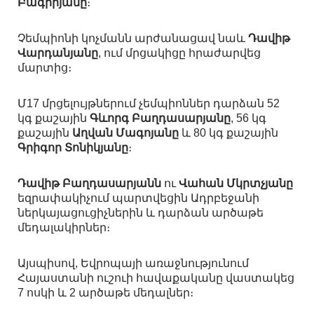
Բագիրյանը
։
Չեմպիոնի կոչմանն արժանացավ նաև
Դավիթ
Վարդանյանը
, ում մրցակիցը հրաժարվեց
մարտից։
Մ17 մրցելույթներում չեմպիոններ դարձան 52
կգ քաշային
Գևորգ Բաղդասարյանը
, 56 կգ
քաշային
Աղվան Մագոյանը
և 80 կգ քաշային
Գրիգոր Տոնիկյանը
։
Դավիթ Բաղդասարյանն
ու
Վահան Մկրտչյանը
եզրափակիչում պարտվեցին Ադրբեջանի
ներկայացուցիչներին և դարձան արծաթե
մեդալակիրներ։
Այսպիսով, Եվրոպայի առաջնությունում
Հայաստանի ուշուի հավաքականը վաստակեց
7 ոսկի և 2 արծաթե մեդալներ։