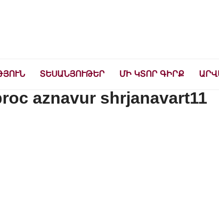
ների համար
ԹՅՈՒՆ
ՏԵՍԱՆՅՈՒԹԵՐ
ՄԻ ԿՏՈՐ ԳԻՐՔ
ԱՐՎ
roc aznavur shrjanavart11