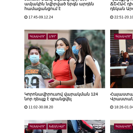
ամյակին նվիրված երգն արդեն
ՃՇՀԱՀ դի
համացանցում է
դեկան Ար
17:45-09.12.24
22:51-20.1
ԳԼԽԱՎՈՐ
ԼՈՒՐ
ԳԼԽԱՎՈՐ
Կորոնավիրուսով վարակման 124
Հայաստա
նոր դեպք է գրանցվել
Վրաստանի
11:02-30.08.20
18:26-01.0
ԳԼԽԱՎՈՐ
ԽՃԱՆԿԱՐ
ԳԼԽԱՎՈՐ