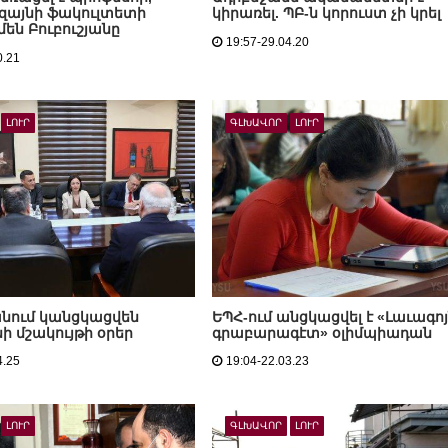
զայնի ֆակուլտետի
կիրառել. ՊԲ-ն կորուստ չի կրել
մեն Բուբուշյանը
19:57-29.04.20
0.21
ԼՈՒՐ
ԳԼԽԱՎՈՐ
ԼՈՒՐ
նում կանցկացվեն
ԵՊՀ-ում անցկացվել է «Լաւագո
 մշակույթի օրեր
գրաբարագէտ» օլիմպիադան
4.25
19:04-22.03.23
ԼՈՒՐ
ԳԼԽԱՎՈՐ
ԼՈՒՐ