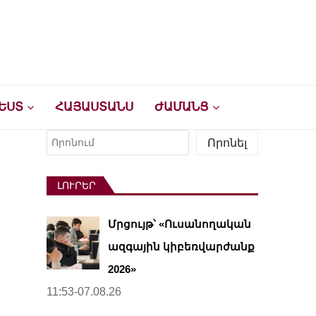
ԵՍՏ
ՀԱՅԱՍՏԱՆՍ
ԺԱՄԱՆՑ
Որոնել
Որոնել
ԼՈՒՐԵՐ
Մրցույթ՝ «Ուսանողական
ազգային կիբեռվարժանք
2026»
11:53-07.08.26