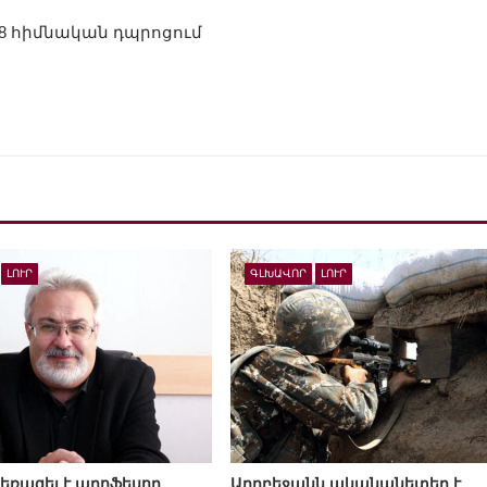
8 հիմնական դպրոցում
ԼՈՒՐ
ԳԼԽԱՎՈՐ
ԼՈՒՐ
եռացել է պրոֆեսոր,
Ադրբեջանն ականանետեր է