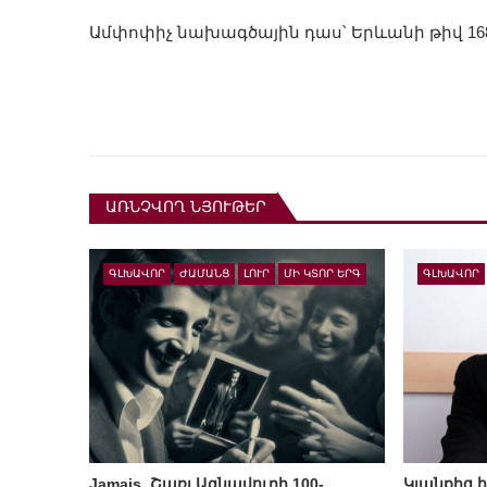
Ամփոփիչ նախագծային դաս՝ Երևանի թիվ 16
ԱՌՆՉՎՈՂ ՆՅՈՒԹԵՐ
ԳԼԽԱՎՈՐ
ԺԱՄԱՆՑ
ԼՈՒՐ
ՄԻ ԿՏՈՐ ԵՐԳ
ԳԼԽԱՎՈՐ
Jamais. Շառլ Ազնավուրի 100-
Կյանքից հ