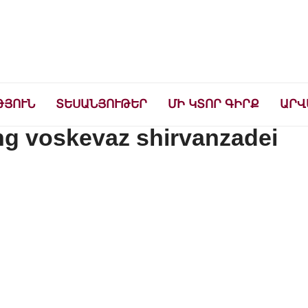
ների համար
ԹՅՈՒՆ
ՏԵՍԱՆՅՈՒԹԵՐ
ՄԻ ԿՏՈՐ ԳԻՐՔ
ԱՐՎ
ng voskevaz shirvanzadei