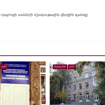
 դպրոցի սաների մշակութային վերջին զանգը
ԼՈՒՐ
ԳԼԽԱՎՈՐ
ԼՈՒՐ