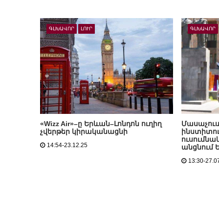
ԳԼԽԱՎՈՐ
ԼՈՒՐ
ԳԼԽԱՎՈՐ
«Wizz Air»–ը Երևան–Լոնդոն ուղիղ
Մասաչու
չվերթեր կիրականացնի
ինստիտու
ուսումնա
14:54-23.12.25
անցնում 
13:30-27.0