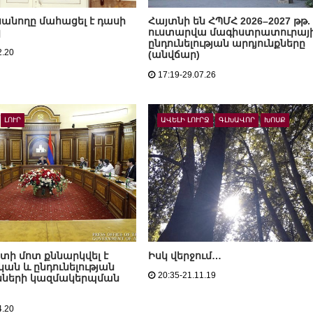
ւսանողը մահացել է դասի
Հայտնի են ՀՊՄՀ 2026–2027 թթ.
կ
ուստարվա մագիստրատուրայ
ընդունելության արդյունքները
2.20
(անվճար)
17:19-29.07.26
ԼՈՒՐ
ԱՎԵԼԻ ԼՈՒՐՋ
ԳԼԽԱՎՈՐ
ԽՈՍՔ
ի մոտ քննարկվել է
Իսկ վերջում…
ն և ընդունելության
20:35-21.11.19
ւնների կազմակերպման
4.20