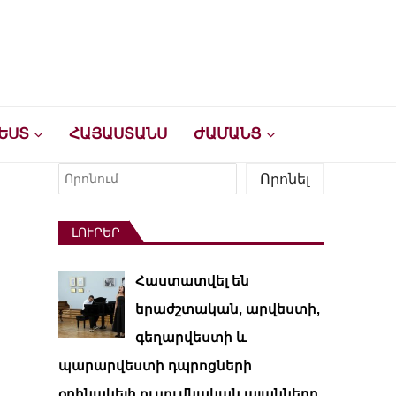
ԵՍՏ
ՀԱՅԱՍՏԱՆՍ
ԺԱՄԱՆՑ
Որոնել
Որոնել
ԼՈՒՐԵՐ
Հաստատվել են
երաժշտական, արվեստի,
գեղարվեստի և
պարարվեստի դպրոցների
օրինակելի ուսումնական պլանները