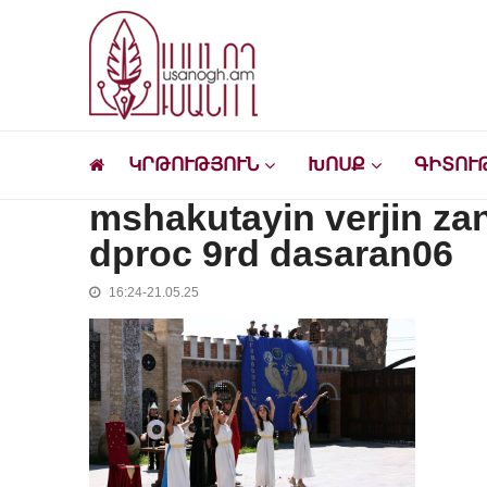
Skip
Skip
to
to
navigation
content
Ուսանող
Լրատվական-մշակութային կայք՝ ուսանող
ԿՐԹՈՒԹՅՈՒՆ
ԽՈՍՔ
ԳԻՏՈՒ
mshakutayin verjin za
dproc 9rd dasaran06
16:24-21.05.25