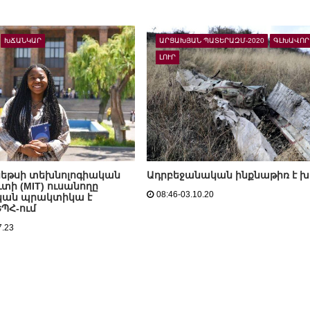
ԽՃԱՆԿԱՐ
ԱՐՑԱԽՅԱՆ ՊԱՏԵՐԱԶՄ-2020
ԳԼԽԱՎՈՐ
ԼՈՒՐ
սեթսի տեխնոլոգիական
Ադրբեջանական ինքնաթիռ է խ
տի (MIT) ուսանողը
08:46-03.10.20
կան պրակտիկա է
ԵՊՀ-ում
7.23