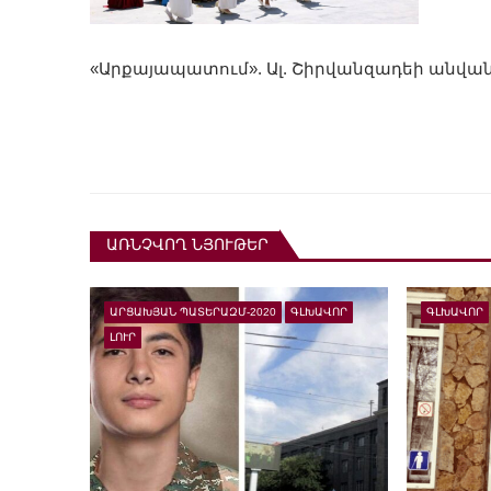
«Արքայապատում». Ալ. Շիրվանզադեի անվան
ԱՌՆՉՎՈՂ ՆՅՈՒԹԵՐ
ԱՐՑԱԽՅԱՆ ՊԱՏԵՐԱԶՄ-2020
ԳԼԽԱՎՈՐ
ԳԼԽԱՎՈՐ
ԼՈՒՐ