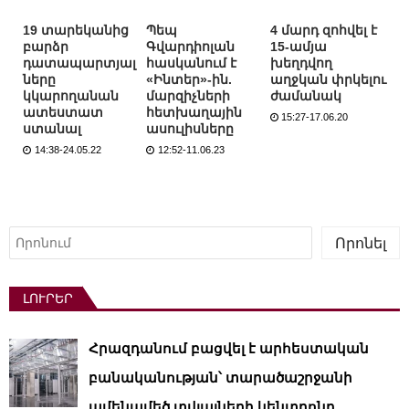
19 տարեկանից
Պեպ
4 մարդ զոհվել է
բարձր
Գվարդիոլան
15-ամյա
դատապարտյալ
հասկանում է
խեղդվող
ները
«Ինտեր»-ին.
աղջկան փրկելու
կկարողանան
մարզիչների
ժամանակ
ատեստատ
հետխաղային
15:27-17.06.20
ստանալ
ասուլիսները
14:38-24.05.22
12:52-11.06.23
Որոնել
Որոնել
ԼՈՒՐԵՐ
Հրազդանում բացվել է արհեստական ​​
բանականության՝ տարածաշրջանի
ամենամեծ տվյալների կենտրոնը