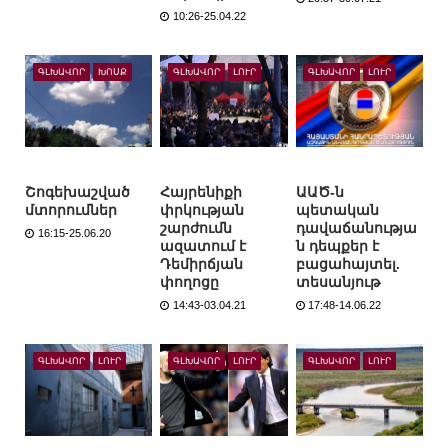
10:26-25.04.22
ԳԼԽԱՎՈՐ
ԽՈՍՔ
ԳԼԽԱՎՈՐ
ԼՈՒՐ
ԳԼԽԱՎՈՐ
ԼՈՒՐ
Շոգեխաշված
Հայրենիքի
ԱԱԾ-ն
մտորումներ
փրկության
պետական
շարժումն
դավաճանությա
16:15-25.06.20
ազատում է
ն դեպքեր է
Դեմիրճյան
բացահայտել.
փողոցը
տեսանյութ
14:43-03.04.21
17:48-14.06.22
ԳԼԽԱՎՈՐ
ԼՈՒՐ
ԳԼԽԱՎՈՐ
ԼՈՒՐ
ԳԼԽԱՎՈՐ
ԼՈՒՐ