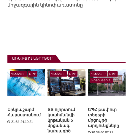
միջազգային կինոփառատոնը
ԱՌՆՉՎՈՂ ՆՅՈՒԹԵՐ
ԳԼԽԱՎՈՐ
ԼՈՒՐ
ԳԼԽԱՎՈՐ
ԼՈՒՐ
ԳԼԽԱՎՈՐ
ԼՈՒՐ
ԿՐԹՈՒԹՅՈՒՆ
Երկրաշարժ
ՏՏ ոլորտում
ԵՊՀ թափուր
Հայաստանում
կսահմանվի
տեղերի
կրթական 5
մրցույթի
21:34-24.10.21
մրցանակ.
արդյունքները
նախագիծ
20:37-30.07.21