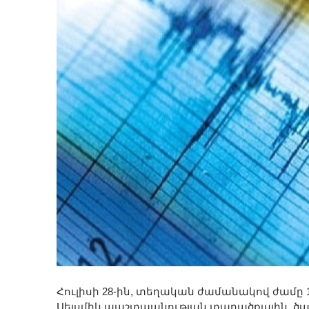
Հուլիսի 28-ին, տեղական ժամանակով ժամը 10
Սեյսմիկ պաշտպանության տարածքային ծառա