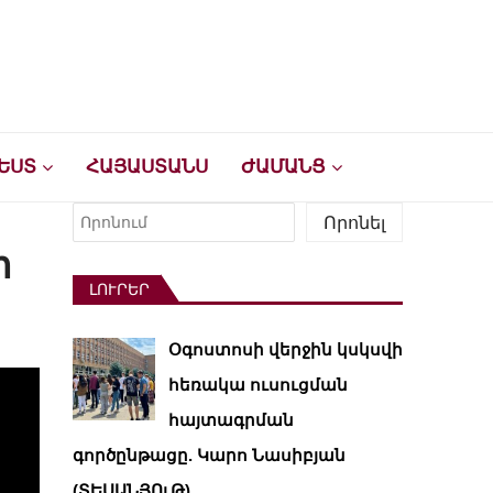
ԵՍՏ
ՀԱՅԱՍՏԱՆՍ
ԺԱՄԱՆՑ
Որոնել
Որոնել
ի
ԼՈՒՐԵՐ
Օգոստոսի վերջին կսկսվի
հեռակա ուսուցման
հայտագրման
գործընթացը. Կարո Նասիբյան
(ՏԵՍԱՆՅՈւԹ)