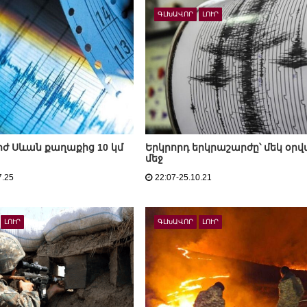
ԳԼԽԱՎՈՐ
ԼՈՒՐ
ժ Սևան քաղաքից 10 կմ
Երկրորդ երկրաշարժը՝ մեկ օր
մեջ
7.25
22:07-25.10.21
ԼՈՒՐ
ԳԼԽԱՎՈՐ
ԼՈՒՐ