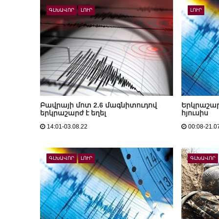
ԳԼԽԱՎՈՐ
ԼՈՒՐ
ԼՈՒՐ
Բավրայի մոտ 2.6 մագնիտուդով
Երկրաշար
երկրաշարժ է եղել
հյուսիս
14:01-03.08.22
00:08-21.0
ԳԼԽԱՎՈՐ
ԼՈՒՐ
ԳԼԽԱՎՈՐ