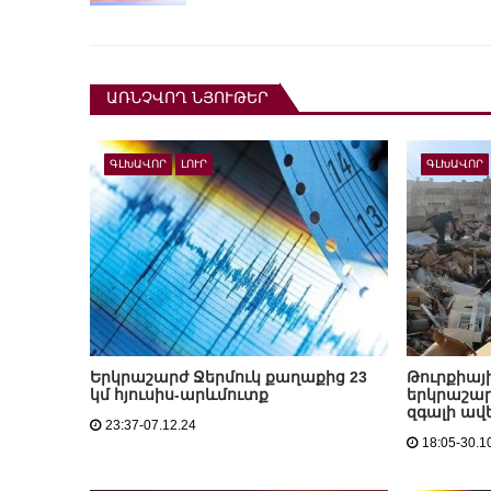
ԱՌՆՉՎՈՂ ՆՅՈՒԹԵՐ
ԳԼԽԱՎՈՐ
ԼՈՒՐ
ԳԼԽԱՎՈՐ
Երկրաշարժ Ջերմուկ քաղաքից 23
Թուրքիայ
կմ հյուսիս-արևմուտք
երկրաշար
զգալի ավ
23:37-07.12.24
18:05-30.1