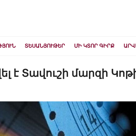
ների համար
ԹՅՈՒՆ
ՏԵՍԱՆՅՈՒԹԵՐ
ՄԻ ԿՏՈՐ ԳԻՐՔ
ԱՐՎ
լ է Տավուշի մարզի Կոթ