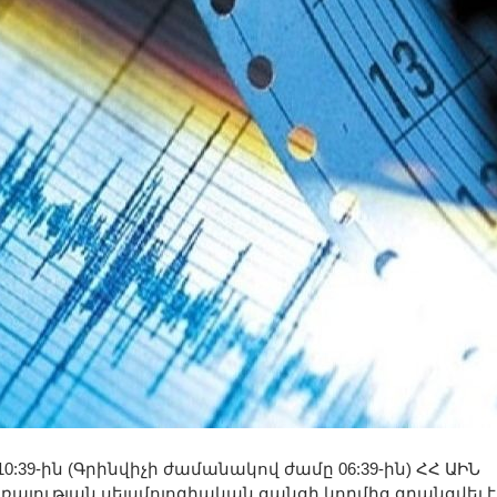
:39-ին (Գրինվիչի ժամանակով ժամը 06:39-ին) ՀՀ ԱԻՆ
յության սեյսմոլոգիական ցանցի կողմից գրանցվել է