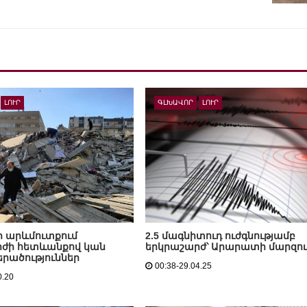
ԼՈՒՐ
ԳԼԽԱՎՈՐ
ԼՈՒՐ
ի արևմուտքում
2.5 մագնիտուդ ուժգնությամբ
ժի հետևանքով կան
երկրաշարժ՝ Արարատի մարզու
երածություններ
00:38-29.04.25
0.20