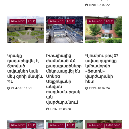
15:01-02.02.22
ԳԼԽԱՎՈՐ
ԼՈՒՐ
ԳԼԽԱՎՈՐ
ԼՈՒՐ
ԳԼԽԱՎՈՐ
ԼՈՒՐ
Կրակը
Իտալիայից
Գյումրու թիվ 37
դադարեցվել է,
ժամանած ՀՀ
ավագ դպրոցը
ճշտված
քաղաքացիները
կմիավորվի
տվյալներ կան
մեկուսացվել են
«Ֆոտոն»
մեկ զոհի մասին.
Մոնթե
վարժարանի
ՊՆ
Մելքոնյանի
հետ
անվան
21:47-16.11.21
12:21-18.07.24
ռազմամարզակ
ան
վարժարանում
12:47-16.03.20
ԳԼԽԱՎՈՐ
ԼՈՒՐ
ԳԼԽԱՎՈՐ
ԼՈՒՐ
ԳԼԽԱՎՈՐ
ԽՃԱՆԿԱՐ