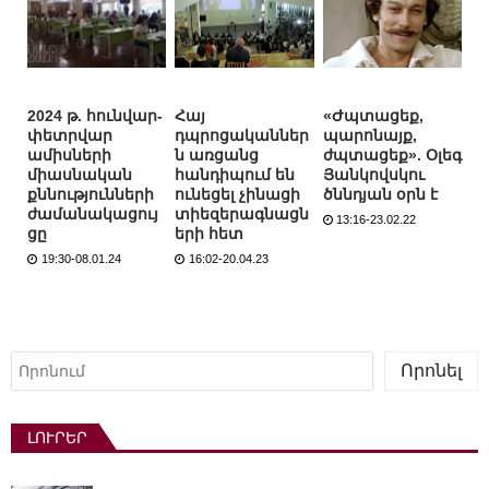
2024 թ. հունվար-
Հայ
«Ժպտացեք,
փետրվար
դպրոցականներ
պարոնայք,
ամիսների
ն առցանց
ժպտացեք». Օլեգ
միասնական
հանդիպում են
Յանկովսկու
քննությունների
ունեցել չինացի
ծննդյան օրն է
ժամանակացույ
տիեզերագնացն
13:16-23.02.22
ցը
երի հետ
19:30-08.01.24
16:02-20.04.23
Որոնել
Որոնել
ԼՈՒՐԵՐ