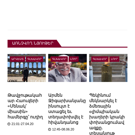
ԱՌՆՉՎՈՂ ՆՅՈՒԹԵՐ
ԱՐՎԵՍՏ
ԳԼԽԱՎՈՐ
ԳԼԽԱՎՈՐ
ԼՈՒՐ
ԳԼԽԱՎՈՐ
ԼՈՒՐ
Թավջութակահ
Արմեն
Պեկինում
ար Հաուզերի
Ջիգարխանյանը
մեկնարկել է
«Մենակ՝
ինսուլտ է
ձմեռային
միասին»
ստացել եւ
oլիմպիական
համերգը՝ ուղիղ
տեղափոխվել է
խաղերի կրակի
հիվանդանոց
փոխանցումավ
21:01-27.04.20
ազքը.
12:45-08.06.20
տեսանյութ