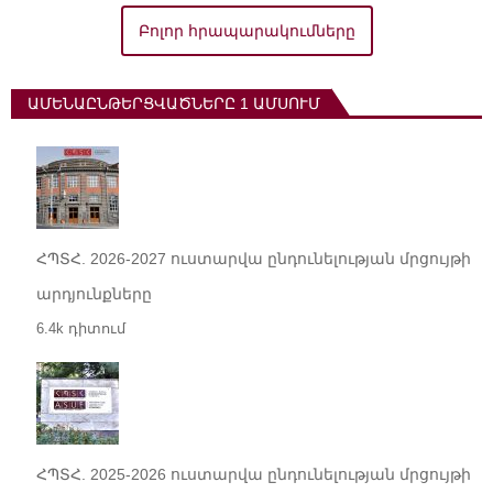
Բոլոր հրապարակումները
ԱՄԵՆԱԸՆԹԵՐՑՎԱԾՆԵՐԸ 1 ԱՄՍՈՒՄ
ՀՊՏՀ. 2026-2027 ուստարվա ընդունելության մրցույթի
արդյունքները
6.4k դիտում
ՀՊՏՀ. 2025-2026 ուստարվա ընդունելության մրցույթի