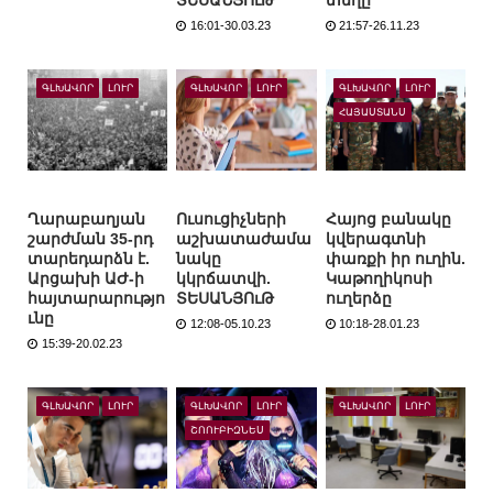
ՏԵՍԱՆՅՈւԹ
տեղը
16:01-30.03.23
21:57-26.11.23
ԳԼԽԱՎՈՐ
ԼՈՒՐ
ԳԼԽԱՎՈՐ
ԼՈՒՐ
ԳԼԽԱՎՈՐ
ԼՈՒՐ
ՀԱՅԱՍՏԱՆՍ
Ղարաբաղյան
Ուսուցիչների
Հայոց բանակը
շարժման 35-րդ
աշխատաժամա
կվերագտնի
տարեդարձն է.
նակը
փառքի իր ուղին.
Արցախի ԱԺ-ի
կկրճատվի.
Կաթողիկոսի
հայտարարությո
ՏԵՍԱՆՅՈւԹ
ուղերձը
ւնը
12:08-05.10.23
10:18-28.01.23
15:39-20.02.23
ԳԼԽԱՎՈՐ
ԼՈՒՐ
ԳԼԽԱՎՈՐ
ԼՈՒՐ
ԳԼԽԱՎՈՐ
ԼՈՒՐ
ՇՈՈՒԲԻԶՆԵՍ