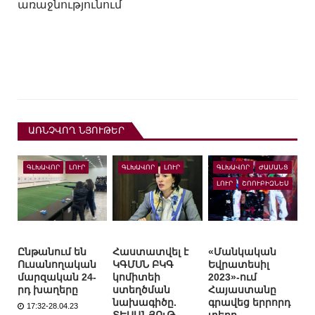
առաջնությունում
ԱՌՆՉՎՈՂ ՆՅՈՒԹԵՐ
ԳԼԽԱՎՈՐ
ԼՈՒՐ
ԳԼԽԱՎՈՐ
ԼՈՒՐ
ԳԼԽԱՎՈՐ
ԺԱՄԱՆՑ
ԼՈՒՐ
ՇՈՈՒԲԻԶՆԵՍ
Ընթանում են
Հաստատվել է
«Մանկական
Ուսանողական
ԿԳՄՍՆ ԲԿԳ
Եվրատեսիլ
մարզական 24-
կոմիտեի
2023»-ում
րդ խաղերը
ստեղծման
Հայաստանը
նախագիծը.
գրավեց երրորդ
17:32-28.04.23