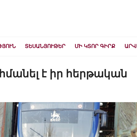
ների համար
ԹՅՈՒՆ
ՏԵՍԱՆՅՈՒԹԵՐ
ՄԻ ԿՏՈՐ ԳԻՐՔ
ԱՐՎ
հմանել է իր հերթական