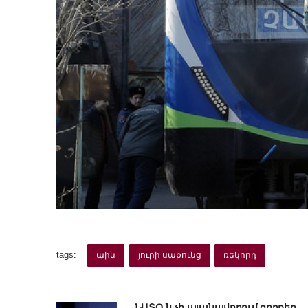
tags:
աին
յուրի սաքունց
ռեկորդ
ՆԱՏՕ-ն չի պլանավորում զորքեր