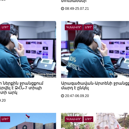
տուժածներ
08:49-25.07.21
ԼՈՒՐ
ԳԼԽԱՎՈՐ
ԼՈՒՐ
 ներքին ջրանցքում
Արագածավան-Արտենի ջրանց
րվել է ՁՀՆ-7 տիպի
մարդ է ընկել
տի արկ
20:47-06.09.20
9.20
ԼՈՒՐ
ԳԼԽԱՎՈՐ
ԼՈՒՐ