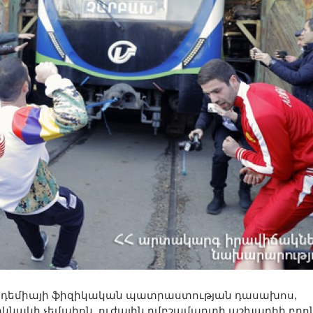
դեմիայի ֆիզիկական պատրաստության դասախոս,
կնակի չեմպիոն, ուժային ըմբշամարտի աշխարհի բրո