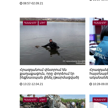
08:57-02.09.21
ԳԼԽԱՎՈՐ
ԼՈՒՐ
ԳԼԽԱՎՈՐ
Հրազդանում փնտրում են
Հրազդանի
քաղաքացուն, որը փորձում էր
հայտնաբե
ինքնասպան լինել (թարմացված)
ականանե
13:22-12.04.21
10:28-09.0
ԳԼԽԱՎՈՐ
ԼՈՒՐ
ԳԼԽԱՎՈՐ