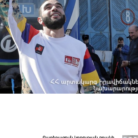
Բարձրագույն կրթության որակի