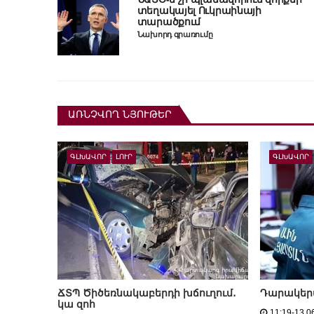
տեղակայել Ուկրաինայի
տարածքում
Նախորդ գրառումը
ԱՌՆՉՎՈՂ ՆՅՈՒԹԵՐ
ԳԼԽԱՎՈՐ
ԼՈՒՐ
ԳԼԽԱՎՈՐ
ՃՏՊ Ծիծեռնակաբերդի խճուղում․
Դարակերտ
կա զոհ
11:19-13.0