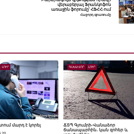
վերաբերյալ Ֆրանկոֆոն
առաջին ֆորումը՝ ՀՖՀՀ-ում
Հաջորդ գրառումը
ԼՈՒՐ
ԳԼԽԱՎՈՐ
ԼՈՒՐ
ում մարդ է կորել
ՃՏՊ Գյումրի-Վանաձոր
ճանապարհին․ կան զոհեր և
6.20