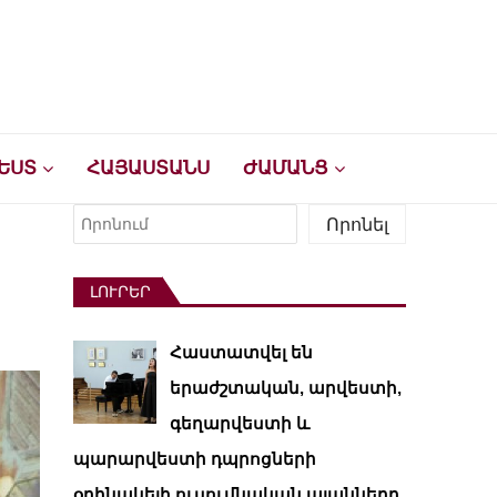
ԵՍՏ
ՀԱՅԱՍՏԱՆՍ
ԺԱՄԱՆՑ
Որոնել
Որոնել
ԼՈՒՐԵՐ
Հաստատվել են
երաժշտական, արվեստի,
գեղարվեստի և
պարարվեստի դպրոցների
օրինակելի ուսումնական պլանները