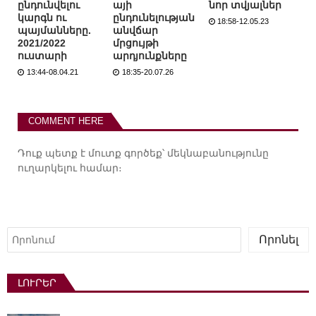
ընդունվելու
այի
նոր տվյալներ
կարգն ու
ընդունելության
18:58-12.05.23
պայմանները.
անվճար
2021/2022
մրցույթի
ուստարի
արդյունքները
13:44-08.04.21
18:35-20.07.26
COMMENT HERE
Դուք պետք է
մուտք գործեք
՝ մեկնաբանությունը
ուղարկելու համար։
Որոնել
Որոնել
ԼՈՒՐԵՐ