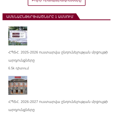
Բոլոր հրապարակումները
ԱՄԵՆԱԸՆԹԵՐՑՎԱԾՆԵՐԸ 1 ԱՄՍՈՒՄ
ՀՊՏՀ. 2025-2026 ուստարվա ընդունելության մրցույթի
արդյունքները
6.5k դիտում
ՀՊՏՀ. 2026-2027 ուստարվա ընդունելության մրցույթի
արդյունքները