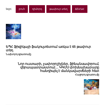
tags:
բուհ
դիմորդ
թափուր տեղ
ՃՇՀԱՀ
ԵՊՀ ֆիզիկայի ֆակուլտետում առկա է 65 թափուր
տեղ
Նախորդ գրառումը
Նոր ուստարի, չափորոշիչներ, ֆինանսավորում,
վերապատրաստում… ԿԳՄՍ փոխնախարարը
հանդիպել է մանկավարժների հետ
Հաջորդ գրառումը