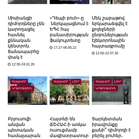
Սիսիանցի
«Դեպի բուհ»-ը
Մեկ շաբաթով
դիմորդները չեն
ներկայացնում է
երկարաձգվել է
կարողացել
ԵՊՀ հայ
քոլեջների
հասնել
բանասիրության
ընդունելության
քննական
ֆակուլտետը
էլեկտրոնային
կենտրոն.
հայտագրումը
17:27-06.05.22
ճանապարհը
12:00-22.07.26
փակ է
12:35-24.01.26
ԳԼԽԱՎՈՐ
ԳԼԽԱՎՈՐ
ԼՈՒՐ
ԳԼԽԱՎՈՐ
ԼՈՒՐ
ԿՐԹՈՒԹՅՈՒՆ
ԿՐԹՈՒԹՅՈՒՆ
Բրյուսովի
Հայտնի են
Տարկետման
անվան
ՃՇՀԱՀ-ի առկա
իրավունքը
պետական
ուսուցմամբ
քանի՞ դիմորդի է
համալսարան
մագիստրատուր
բերել բուհեր․