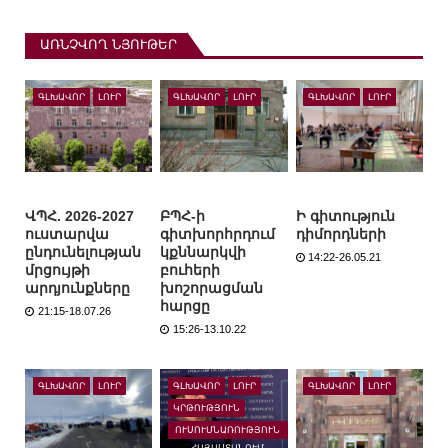
ԱՌՆՉՎՈՂ ՆՅՈՒԹԵՐ
ԳԼԽԱՎՈՐ
ԼՈՒՐ
ԳԼԽԱՎՈՐ
ԼՈՒՐ
ԳԼԽԱՎՈՐ
ԼՈՒՐ
ՎՊՀ. 2026-2027
ԲՊՀ-ի
Ի գիտություն
ուստարվա
գիտխորհրդում
դիմորդների
ընդունելության
կքննարկվի
14:22-26.05.21
մրցույթի
բուհերի
արդյունքները
խոշորացման
հարցը
21:15-18.07.26
15:26-13.10.22
ԳԼԽԱՎՈՐ
ԼՈՒՐ
ԳԼԽԱՎՈՐ
ԼՈՒՐ
ԳԼԽԱՎՈՐ
ԼՈՒՐ
ԿՐԹՈՒԹՅՈՒՆ
ՈՒՍՈՒՄՆԱՌՈՒԹՅՈՒՆ
ՀԱՅԱՍՏԱՆՈՒՄ