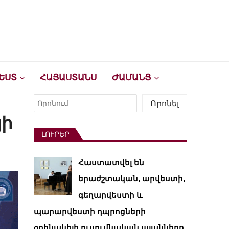
ԵՍՏ
ՀԱՅԱՍՏԱՆՍ
ԺԱՄԱՆՑ
Որոնել
Որոնել
յի
ԼՈՒՐԵՐ
Հաստատվել են
երաժշտական, արվեստի,
գեղարվեստի և
պարարվեստի դպրոցների
օրինակելի ուսումնական պլանները