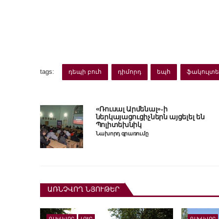
tags:
դեպի բուհ
դիմորդ
եպհ
ֆակուլտ
«Ռուսալ Արմենալ»-ի
ներկայացուցիչներն այցելել են
Պոլիտեխնիկ
Նախորդ գրառումը
ԱՌՆՉՎՈՂ ՆՅՈՒԹԵՐ
ԳԼԽԱՎՈՐ
ԼՈՒՐ
ԳԼԽԱՎՈՐ