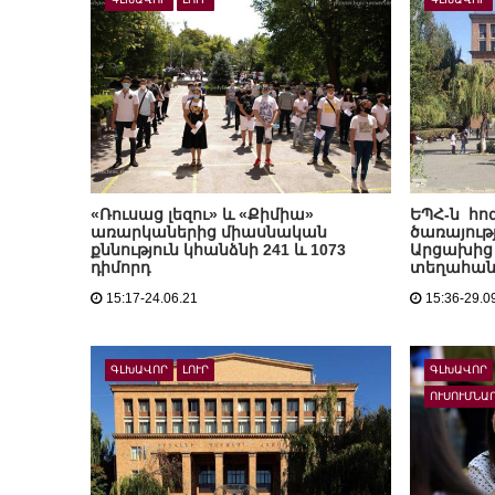
«Ռուսաց լեզու» և «Քիմիա»
ԵՊՀ-ն հ
առարկաներից միասնական
ծառայութ
քննություն կհանձնի 241 և 1073
Արցախից 
դիմորդ
տեղահան
15:17-24.06.21
15:36-29.0
ԳԼԽԱՎՈՐ
ԼՈՒՐ
ԳԼԽԱՎՈՐ
ՈՒՍՈՒՄՆԱ