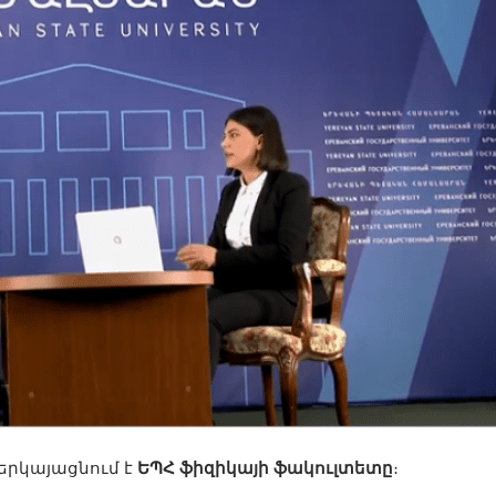
երկայացնում է
ԵՊՀ ֆիզիկայի ֆակուլտետը
։