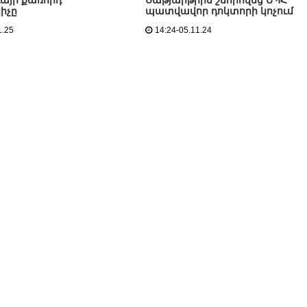
այի քառորդ
Սաթյարթիին շնորհվեց ԵՊՀ
իչը
պատվավոր դոկտորի կոչում
1.25
14:24-05.11.24