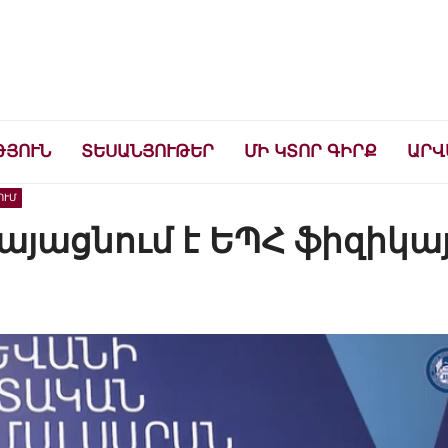
ների համար
ԹՅՈՒՆ
ՏԵՍԱՆՅՈՒԹԵՐ
ՄԻ ԿՏՈՐ ԳԻՐՔ
ԱՐՎ
ՈՒՄ
կայացնում է ԵՊՀ ֆիզիկա