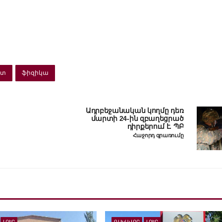
ետ
ֆիզիկա
Ադրբեջանական կողմը դեռ
մարտի 24-ին զբաղեցրած
դիրքերում է. ՊԲ
Հաջորդ գրառումը
ԼՈՒՐ
ԳԼԽԱՎՈՐ
ԼՈՒՐ