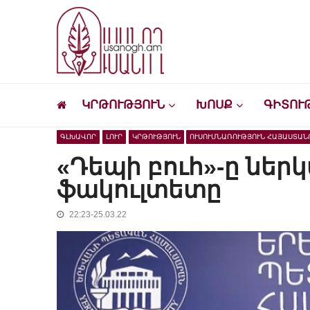
Skip
Skip
to
to
navigation
content
Ուսանող
Լրատվական-մշակութային կայք՝ ուսանող
ԿՐԹՈՒԹՅՈՒՆ
ԽՈՍՔ
ԳԻՏՈՒ
ԳԼԽԱՎՈՐ
ԼՈՒՐ
ԿՐԹՈՒԹՅՈՒՆ
ՈՒՍՈՒՄՆԱՌՈՒԹՅՈՒՆ ՀԱՅԱՍՏԱՆ
«Դեպի բուհ»-ը ներ
ֆակուլտետը
22:23-25.03.22