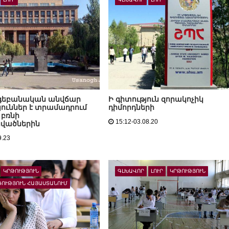
ոգեբանական անվճար
Ի գիտություն զորակոչիկ
յուններ է տրամադրում
դիմորդների
բռնի
15:12-03.08.20
վածներին
9.23
ԿՐԹՈՒԹՅՈՒՆ
ԳԼԽԱՎՈՐ
ԼՈՒՐ
ԿՐԹՈՒԹՅՈՒՆ
ՌՈՒԹՅՈՒՆ ՀԱՅԱՍՏԱՆՈՒՄ