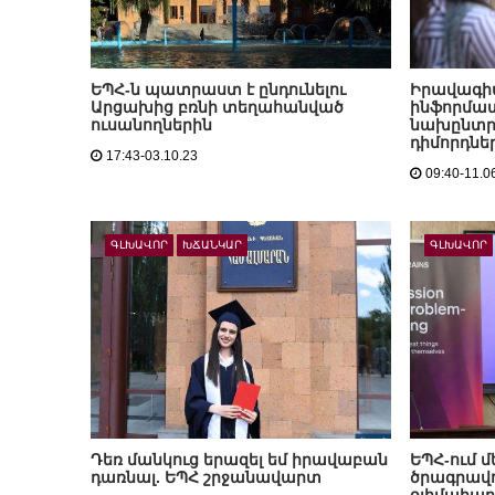
ԵՊՀ-ն պատրաստ է ընդունելու
Իրավագիտ
Արցախից բռնի տեղահանված
ինֆորմատ
ուսանողներին
նախընտր
դիմորդնե
17:43-03.10.23
09:40-11.0
ԳԼԽԱՎՈՐ
ԽՃԱՆԿԱՐ
ԳԼԽԱՎՈՐ
Դեռ մանկուց երազել եմ իրավաբան
ԵՊՀ-ում մ
դառնալ. ԵՊՀ շրջանավարտ
ծրագրավ