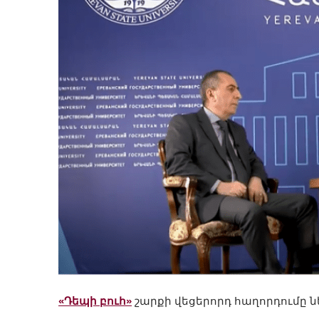
«Դեպի բուհ»
շարքի վեցերորդ հաղորդումը ն