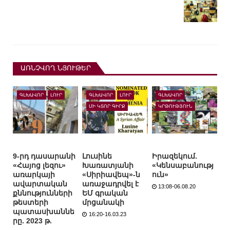
ԱՌՆՉՎՈՂ ՆՅՈՒԹԵՐ
ԳԼԽԱՎՈՐ
ԼՈՒՐ
ԳԼԽԱՎՈՐ
ԼՈՒՐ
ԳԼԽԱՎՈՐ
ՄԻ ԿՏՈՐ ԳԻՐՔ
ԿՐԹՈՒԹՅՈՒՆ
9-րդ դասարանի
Լուսինե
Իրազեկում.
«Հայոց լեզու»
Խառատյանի
«Կենսաբանությ
առարկայի
«Սիրիավեպ»-ն
ուն»
ավարտական
առաջադրվել է
13:08-06.08.20
քննությունների
ԵՄ գրական
թեստերի
մրցանակի
պատասխաննե
16:20-16.03.23
րը. 2023 թ.