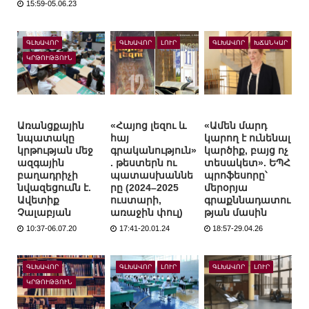
15:59-05.06.23
ԳԼԽԱՎՈՐ
ԳԼԽԱՎՈՐ
ԼՈՒՐ
ԳԼԽԱՎՈՐ
ԽՃԱՆԿԱՐ
ԿՐԹՈՒԹՅՈՒՆ
Առանցքային
«Հայոց լեզու և
«Ամեն մարդ
նպատակը
հայ
կարող է ունենալ
կրթության մեջ
գրականություն»
կարծիք, բայց ոչ
ազգային
. թեստերն ու
տեսակետ». ԵՊՀ
բաղադրիչի
պատասխաննե
պրոֆեսորը՝
նվազեցումն է.
րը (2024–2025
մերօրյա
Ավետիք
ուստարի,
գրաքննադատու
Չալաբյան
առաջին փուլ)
թյան մասին
10:37-06.07.20
17:41-20.01.24
18:57-29.04.26
ԳԼԽԱՎՈՐ
ԳԼԽԱՎՈՐ
ԼՈՒՐ
ԳԼԽԱՎՈՐ
ԼՈՒՐ
ԿՐԹՈՒԹՅՈՒՆ