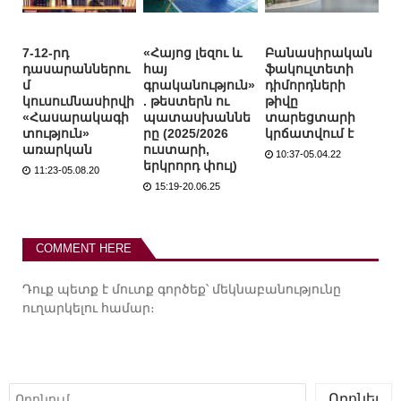
7-12-րդ
«Հայոց լեզու և
Բանասիրական
դասարաններու
հայ
ֆակուլտետի
մ
գրականություն»
դիմորդների
կուսումնասիրվի
. թեստերն ու
թիվը
«Հասարակագի
պատասխաննե
տարեցտարի
տություն»
րը (2025/2026
կրճատվում է
առարկան
ուստարի,
10:37-05.04.22
երկրորդ փուլ)
11:23-05.08.20
15:19-20.06.25
COMMENT HERE
Դուք պետք է
մուտք գործեք
՝ մեկնաբանությունը
ուղարկելու համար։
Որոնել
Որոնել