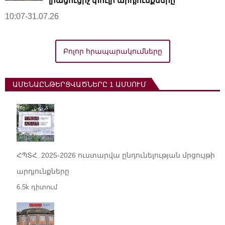
լրացուցիչ փուլի արդյունքները
10:07-31.07.26
Բոլոր հրապարակումները
ԱՄԵՆԱԸՆԹԵՐՑՎԱԾՆԵՐԸ 1 ԱՄՍՈՒՄ
ՀՊՏՀ. 2025-2026 ուստարվա ընդունելության մրցույթի
արդյունքները
6.5k դիտում