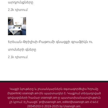
արդյունքները
2.2k դիտում
Երեւան-Թբիլիսի-Բաթումի գնացքի գրաֆիկն ու
տոմսերի գները
2.1k դիտում
Կայքի նյութերը և լուսանկարներն օգտագործելիս հղումը
(hyperlink) usanogh.am-ին պարտադիր է։ Կայքում տեղադրված
գովազդների համար usanogh.am-ը պատասխանատվություն
չի կրում: Էլ.հասցե՝ pr@usanogh.am, editor@usanogh.am ՀՎՀՀ
26545203 © 2019-2025 by Usanogh.am.