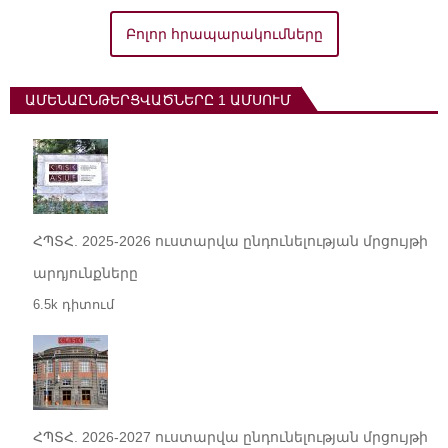
Բոլոր հրապարակումները
ԱՄԵՆԱԸՆԹԵՐՑՎԱԾՆԵՐԸ 1 ԱՄՍՈՒՄ
ՀՊՏՀ. 2025-2026 ուստարվա ընդունելության մրցույթի
արդյունքները
6.5k դիտում
ՀՊՏՀ. 2026-2027 ուստարվա ընդունելության մրցույթի