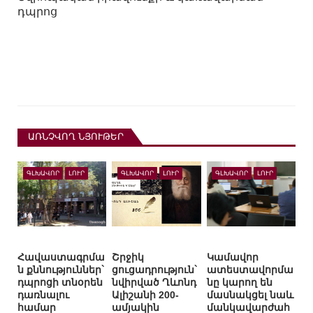
դպրոց
ԱՌՆՉՎՈՂ ՆՅՈՒԹԵՐ
ԳԼԽԱՎՈՐ
ԼՈՒՐ
ԳԼԽԱՎՈՐ
ԼՈՒՐ
ԳԼԽԱՎՈՐ
ԼՈՒՐ
Հավաստագրմա
Շրջիկ
Կամավոր
ն քննություններ`
ցուցադրություն`
ատեստավորմա
դպրոցի տնօրեն
նվիրված Ղևոնդ
նը կարող են
դառնալու
Ալիշանի 200-
մասնակցել նաև
համար
ամյակին
մանկավարժահ