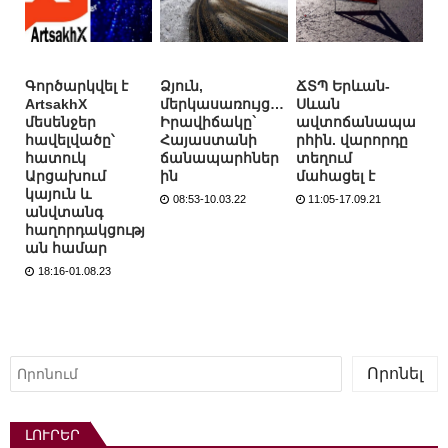
Գործարկվել է
Ձյուն,
ՃՏՊ Երևան-
ArtsakhX
մերկասառույց…
Սևան
մեսենջեր
Իրավիճակը`
ավտոճանապա
հավելվածը՝
Հայաստանի
րհին. վարորդը
հատուկ
ճանապարհներ
տեղում
Արցախում
ին
մահացել է
կայուն և
08:53-10.03.22
11:05-17.09.21
անվտանգ
հաղորդակցությ
ան համար
18:16-01.08.23
Որոնել
Որոնել
ԼՈՒՐԵՐ