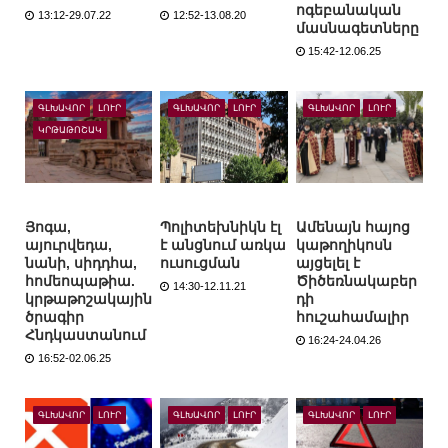
ոգեբանական
13:12-29.07.22
12:52-13.08.20
մասնագետները
15:42-12.06.25
ԳԼԽԱՎՈՐ
ԼՈՒՐ
ԳԼԽԱՎՈՐ
ԼՈՒՐ
ԳԼԽԱՎՈՐ
ԼՈՒՐ
ԿՐԹԱԹՈՇԱԿ
Յոգա,
Պոլիտեխնիկն էլ
Ամենայն հայոց
այուրվեդա,
է անցնում առկա
կաթողիկոսն
նանի, սիդդհա,
ուսուցման
այցելել է
հոմեոպաթիա.
Ծիծեռնակաբեր
14:30-12.11.21
կրթաթոշակային
դի
ծրագիր
հուշահամալիր
Հնդկաստանում
16:24-24.04.26
16:52-02.06.25
ԳԼԽԱՎՈՐ
ԼՈՒՐ
ԳԼԽԱՎՈՐ
ԼՈՒՐ
ԳԼԽԱՎՈՐ
ԼՈՒՐ