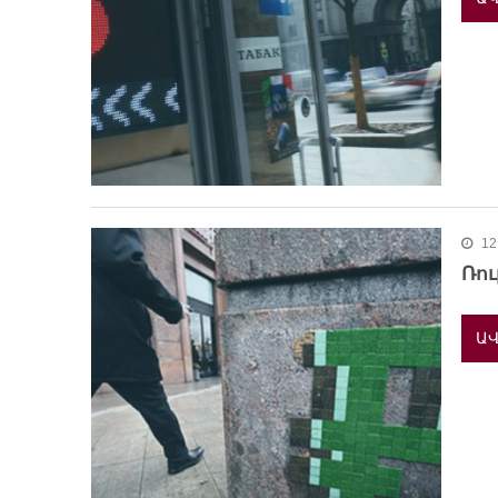
12
Ռու
ԱՎ