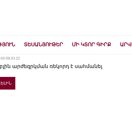
ների համար
ԹՅՈՒՆ
ՏԵՍԱՆՅՈՒԹԵՐ
ՄԻ ԿՏՈՐ ԳԻՐՔ
ԱՐՎ
:43-09.03.22
բլին արժեզրկման ռեկորդ է սահմանել
ԵԼԻՆ