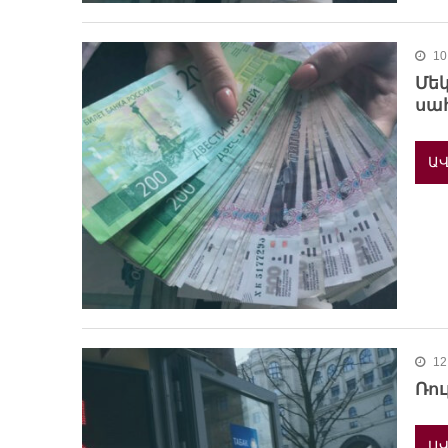
10
Մեկ
սա
ԱՎ
12
Ռու
ԱՎ