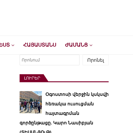
ԵՍՏ
ՀԱՅԱՍՏԱՆՍ
ԺԱՄԱՆՑ
Որոնել
Որոնել
ԼՈՒՐԵՐ
Օգոստոսի վերջին կսկսվի
հեռակա ուսուցման
հայտագրման
գործընթացը. Կարո Նասիբյան
(ՏԵՍԱՆՅՈւԹ)