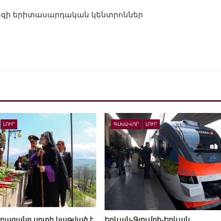
մարզի երիտասարդական կենտրոններ
ԼՈՒՐ
ԳԼԽԱՎՈՐ
ԼՈՒՐ
բազանը սրտի կաթված է
Երևան-Գյումրի-Երևան