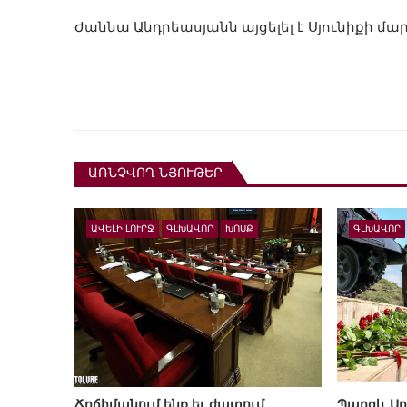
Ժաննա Անդրեասյանն այցելել է Սյունիքի 
ԱՌՆՉՎՈՂ ՆՅՈՒԹԵՐ
ԱՎԵԼԻ ԼՈՒՐՋ
ԳԼԽԱՎՈՐ
ԽՈՍՔ
ԳԼԽԱՎՈՐ
Ճղճիմանում ենք եւ ժպտում…
Պարգև Սր