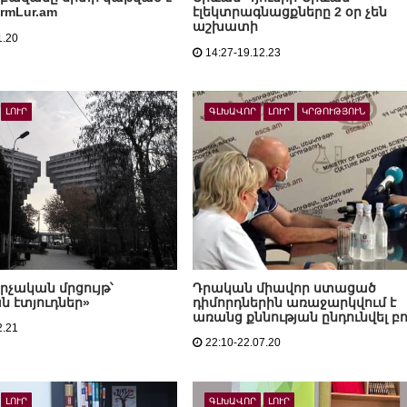
rmLur.am
էլեկտրագնացքները 2 օր չեն
աշխատի
1.20
14:27-19.12.23
ԼՈՒՐ
ԳԼԽԱՎՈՐ
ԼՈՒՐ
ԿՐԹՈՒԹՅՈՒՆ
րչական մրցույթ՝
Դրական միավոր ստացած
ն էտյուդներ»
դիմորդներին առաջարկվում է
առանց քննության ընդունվել բո
2.21
22:10-22.07.20
ԼՈՒՐ
ԳԼԽԱՎՈՐ
ԼՈՒՐ