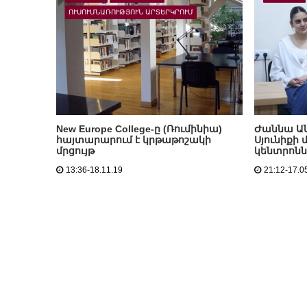
ՈՒՍՈՒՄՆԱՌՈՒԹՅՈՒՆ ԱՐՏԵՐԿՐՈՒՄ
New Europe College-ը (Ռումինիա)
Ժաննա Ան
հայտարարում է կրթաթոշակի
Սյունիքի
մրցույթ
կենտրոնն
13:36-18.11.19
21:12-17.0