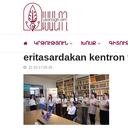
Skip
Skip
to
to
navigation
content
Ուսանող
Լրատվական-մշակութային կայք՝ ուսանող
ԿՐԹՈՒԹՅՈՒՆ
ԽՈՍՔ
ԳԻՏՈՒ
eritasardakan kentron
21:10-17.05.26