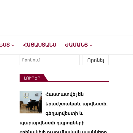
ԵՍՏ
ՀԱՅԱՍՏԱՆՍ
ԺԱՄԱՆՑ
Որոնել
Որոնել
ԼՈՒՐԵՐ
Հաստատվել են
երաժշտական, արվեստի,
գեղարվեստի և
պարարվեստի դպրոցների
օրինակելի ուսումնական պլանները