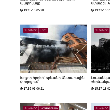
պարոնայք
ստացել. A
19:45-13.05.20
13:42-16.1
ԳԼԽԱՎՈՐ
ԼՈՒՐ
ԳԼԽԱՎՈՐ
Խոշոր հրդեհ՝ Երևանի Անտառային
Լուսանկա
փողոցում
«Երևանյա
17:35-03.06.21
15:17-18.0
ԳԼԽԱՎՈՐ
ԿՐԹԱԹՈՇԱԿ
ԳԼԽԱՎՈՐ