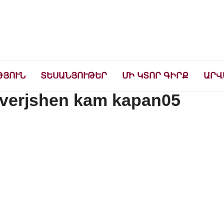
ների համար
ԹՅՈՒՆ
ՏԵՍԱՆՅՈՒԹԵՐ
ՄԻ ԿՏՈՐ ԳԻՐՔ
ԱՐՎ
 verjshen kam kapan05