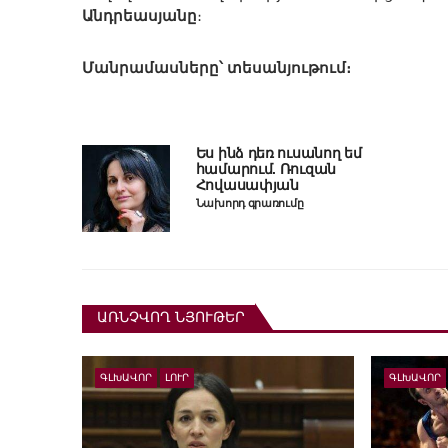
Անդրեասյանը
։
Մանրամասները՝ տեսանյութում։
Ես ինձ դեռ ուսանող եմ
համարում. Ռուզան
Հովասափյան
Նախորդ գրառումը
ԱՌՆՉՎՈՂ ՆՅՈՒԹԵՐ
ԳԼԽԱՎՈՐ
ԼՈՒՐ
ԳԼԽԱՎՈՐ