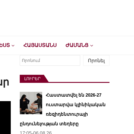
ԵՍՏ
ՀԱՅԱՍՏԱՆՍ
ԺԱՄԱՆՑ
Որոնել
Որոնել
ար
ԼՈՒՐԵՐ
Հաստատվել են 2026-27
ուստարվա կլինիկական
ռեզիդենտուրայի
ընդունելության տեղերը
17:05-06.08.26