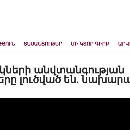
ների համար
ԹՅՈՒՆ
ՏԵՍԱՆՅՈՒԹԵՐ
ՄԻ ԿՏՈՐ ԳԻՐՔ
ԱՐՎ
կների անվտանգության
րը լուծված են. նախար