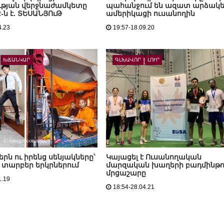
ության վերջնաժամկետը
պահանջում են ազատ արձակե
-ն է. ՏԵՍԱՆՅՈւԹ
ամերիկացի ուսանողին
4.23
19:57-18.09.20
ԽՃԱՆԿԱՐ
ԳԼԽԱՎՈՐ
ԼՈՒՐ
րն ու իրենց սենյակները՝
Կայացել է Ուսանողական
տարբեր երկրներում
մարզական խաղերի բադմինթո
մրցաշարը
1.19
18:54-28.04.21