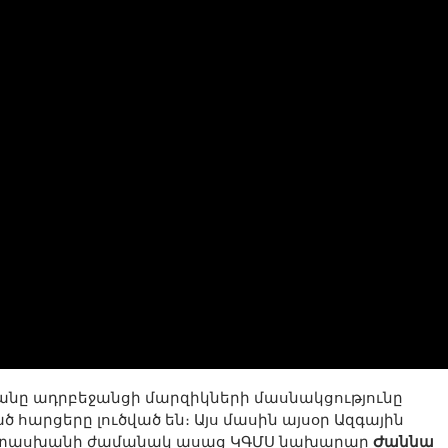
անը ադրբեջանցի մարզիկների մասնակցությունը
հարցերը լուծված են։ Այս մասին այսօր Ազգային
պատասխանի ժամանակ ասաց ԿԳՄՍ նախարար
Ժաննա