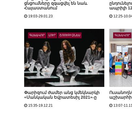
ցնցումները զգացվել են նաև
ընդունել
Հայաստանում
ապրիլի 12
19:03-29.01.23
12:25-10.0
ԳԼԽԱՎՈՐ
ԼՈՒՐ
ՇՈՈՒԲԻԶՆԵՍ
ԳԼԽԱՎՈՐ
Փարիզում ժամեր անց կմեկնարկի
Ուսանողնե
«Մանկական Եվրատեսիլ 2021»-ը
աշխարհի 
15:35-19.12.21
13:07-11.1