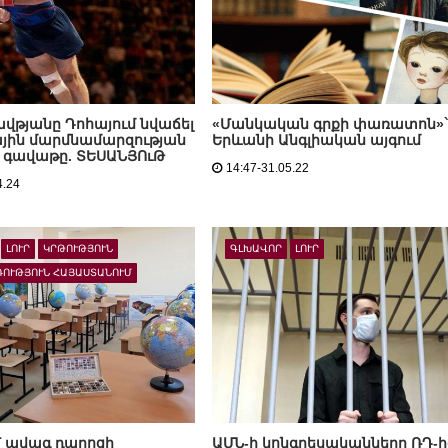
ավթյանը Դոհայում նվաճել
«Մանկական գրքի փառատոն»
յին մարմնամարզության
Երևանի Անգլիական այգում
 գավաթը. ՏԵՍԱՆՅՈւԹ
14:47-31.05.22
4.24
ԼՈՒՐ
ԿՐԹՈՒԹՅՈՒՆ
ԳԼԽԱՎՈՐ
ԼՈՒՐ
ՌՈՒԹՅՈՒՆ ՀԱՅԱՍՏԱՆՈՒՄ
 ավագ դպրոցի
ԱՄՆ-ի կոնգրեսականները ՌԴ-ի