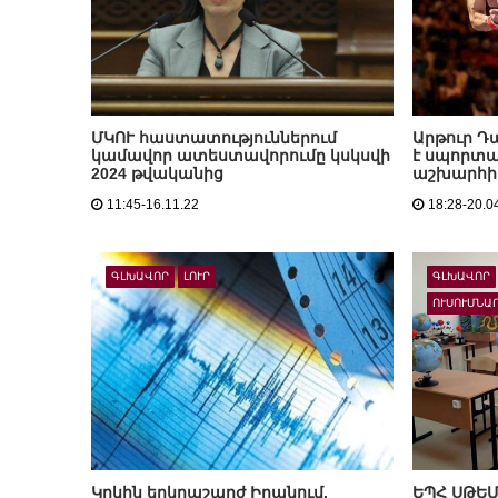
ՄԿՈՒ հաստատություններում
Արթուր Դ
կամավոր ատեստավորումը կսկսվի
է սպորտա
2024 թվականից
աշխարհի
11:45-16.11.22
18:28-20.0
ԳԼԽԱՎՈՐ
ԼՈՒՐ
ԳԼԽԱՎՈՐ
ՈՒՍՈՒՄՆԱ
Կրկին երկրաշարժ Իրանում.
ԵՊՀ ՍԹԵՄ