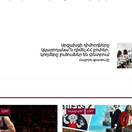
Արցախցի դիմորդները
կկարողանա՞ն դիմել ՀՀ բուհեր․
կողմերը լուծումներ են փնտրում
Հաջորդ գրառումը
ԼՈՒՐ
ԳԼԽԱՎՈՐ
ԼՈՒՐ