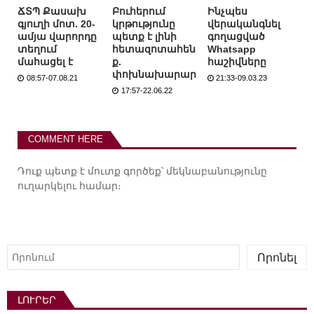
ՃՏՊ Քասախ
Բուհերում
Ինչպես
գյուղի մոտ. 20-
կրթությունը
վերականգնել
ամյա վարորդը
պետք է լինի
գողացված
տեղում
հետազոտահեն
Whatsapp
մահացել է
ք.
հաշիվները
փոխնախարար
08:57-07.08.21
21:33-09.03.23
17:57-22.06.22
COMMENT HERE
Դուք պետք է
մուտք գործեք
՝ մեկնաբանությունը
ուղարկելու համար։
Որոնել
Որոնել
ԼՈՒՐԵՐ