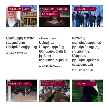
ԳԼԽԱՎՈՐ
ԼՈՒՐ
ԳԼԽԱՎՈՐ
ԺԱՄԱՆՑ
ԳԼԽԱՎՈՐ
ԼՈՒՐ
ՇՈՈՒԲԻԶՆԵՍ
Մահացել է ԵՊՀ
«Hear me».
GPS-ով
դասախոս
Ամալիա
սահմանագծում
Սեմյոն Նիգիյանը
Մարգարյանը
իրականացվել
ներկայացրել է
չի կարող.
16:29-10.06.20
իր նոր
Մարդու
տեսահոլովակը
իրավունքների
պաշտպան
17:18-12.09.21
11:19-14.12.20
ԳԼԽԱՎՈՐ
ԼՈՒՐ
ԳԼԽԱՎՈՐ
ԼՈՒՐ
ԳԼԽԱՎՈՐ
ԼՈՒՐ