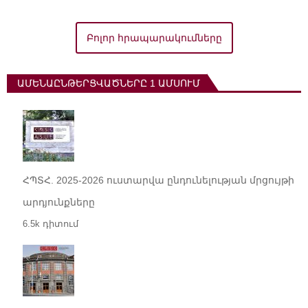
Բոլոր հրապարակումները
ԱՄԵՆԱԸՆԹԵՐՑՎԱԾՆԵՐԸ 1 ԱՄՍՈՒՄ
ՀՊՏՀ. 2025-2026 ուստարվա ընդունելության մրցույթի
արդյունքները
6.5k դիտում