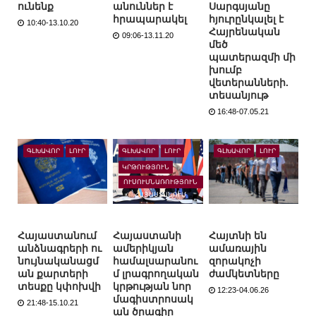
ունենք
անուններ է
Սարգսյանը
հրապարակել
հյուրընկալել է
10:40-13.10.20
Հայրենական
09:06-13.11.20
մեծ
պատերազմի մի
խումբ
վետերանների.
տեսանյութ
16:48-07.05.21
ԳԼԽԱՎՈՐ
ԼՈՒՐ
ԳԼԽԱՎՈՐ
ԼՈՒՐ
ԳԼԽԱՎՈՐ
ԼՈՒՐ
ԿՐԹՈՒԹՅՈՒՆ
ՈՒՍՈՒՄՆԱՌՈՒԹՅՈՒՆ
ՀԱՅԱՍՏԱՆՈՒՄ
Հայաստանում
Հայաստանի
Հայտնի են
անձնագրերի ու
ամերիկյան
ամառային
նույնականացմ
համալսարանու
զորակոչի
ան քարտերի
մ լրագրողական
ժամկետները
տեսքը կփոխվի
կրթության նոր
12:23-04.06.26
մագիստրոսակ
21:48-15.10.21
ան ծրագիր