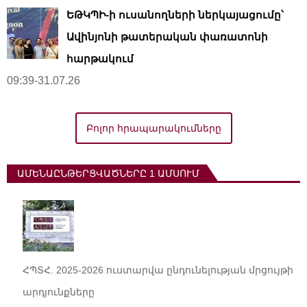
ԵԹԿՊԻ-ի ուսանողների ներկայացումը՝
Ավինյոնի թատերական փառատոնի
հարթակում
09:39-31.07.26
Բոլոր հրապարակումները
ԱՄԵՆԱԸՆԹԵՐՑՎԱԾՆԵՐԸ 1 ԱՄՍՈՒՄ
ՀՊՏՀ. 2025-2026 ուստարվա ընդունելության մրցույթի
արդյունքները