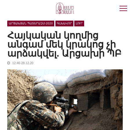
Skip
Skip
to
to
navigation
content
ԱՐՑԱԽՅԱՆ ՊԱՏԵՐԱԶՄ-2020
ԳԼԽԱՎՈՐ
ԼՈՒՐ
Հայկական կողմից
անգամ մեկ կրակոց չի
արձակվել. Արցախի ՊԲ
12:46-28.12.20