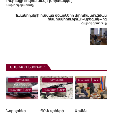
Բարենցի ծովում նավ է խորտակվել
Նախորդ գրառումը
Ուսանողների ուսման վճարների փոխհատուցման
հնարավորություն՝ «Արեգակ»-ից
Հաջորդ գրառումը
ԱՌՆՉՎՈՂ ՆՅՈՒԹԵՐ
ԱՐՑԱԽՅԱՆ
ԱՐՑԱԽՅԱՆ
ԳԼԽԱՎՈՐ
ԼՈՒՐ
ՊԱՏԵՐԱԶՄ-2020
ՊԱՏԵՐԱԶՄ-2020
ԳԼԽԱՎՈՐ
ԼՈՒՐ
ԳԼԽԱՎՈՐ
ԼՈՒՐ
Նոր զոհեր
ՊԲ-ն զոհերի
Արմեն