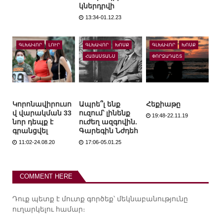
կներդրվի
13:34-01.12.23
ԳԼԽԱՎՈՐ
ԼՈՒՐ
ԳԼԽԱՎՈՐ
ԽՈՍՔ
ԳԼԽԱՎՈՐ
ԽՈՍՔ
ՀԱՅԱՍՏԱՆՍ
ՓՈՐՁԱԴԱՇՏ
Կորոնավիրուսո
Ապրե՞լ ենք
Հեքիաթը
վ վարակման 33
ուզում՝ լինենք
19:48-22.11.19
նոր դեպք է
ուժեղ ազգովին.
գրանցվել
Գարեգին Նժդեհ
11:02-24.08.20
17:06-05.01.25
COMMENT HERE
Դուք պետք է
մուտք գործեք
՝ մեկնաբանությունը
ուղարկելու համար։