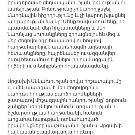
իրագործված ցեղասպանության, բռնության ու
ատելության: Բռնությունը չի կարող ջնջել
մարդկային հիշողությունը և չի կարող խլացնել
արդարության ձայնը: Մենք հավատում ենք, որ
պատմական մեր հիշատակները և մեր
նախնյաց սխրանքները զորացնելու են մեզ և
մեր ժողովուրդը հավատով ու հույսով
հաղթահարելու է պատերազմի աղետալի
հետևանքները, հայրենասեր ու ազգանվեր
ոգով հետամուտ է լինելու իր համազգային
իղձերի ու տեսիլքների իրականացմանը:
Արցախի Անկախության օրվա հիշատակումը
ևս մեկ պատգամ է մեր ժողովրդին և
մարդասիրության բարձր արժեքների
ջատագով միջազգային հանրությանը՝ գործուն
ջանքեր ներդնելու հանուն արդարության ու
ճշմարտության հաղթանակի, հանուն
արցախահայության ոտնահարված
իրավունքների պաշտպանության և Արցախի
հայկական բազմադարյա հոգևոր-