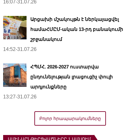
16:07-31.07.26
Արցախի մշակույթն է ներկայացվել
համաՀՄԸՄ-ական 13-րդ բանակումի
շրջանակում
14:52-31.07.26
ՀՊՄՀ. 2026-2027 ուստարվա
ընդունելության լրացուցիչ փուլի
արդյունքները
13:27-31.07.26
Բոլոր հրապարակումները
ԱՄԵՆԱԸՆԹԵՐՑՎԱԾՆԵՐԸ 1 ԱՄՍՈՒՄ