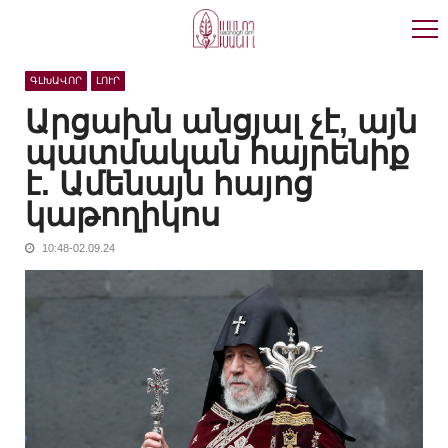
Skip
Skip
to
to
navigation
content
ԳԼԽԱՎՈՐ
ԼՈՒՐ
Արցախն անցյալ չէ, այն
պատմական հայրենիք
է. Ամենայն հայոց
կաթողիկոս
10:48-02.09.24