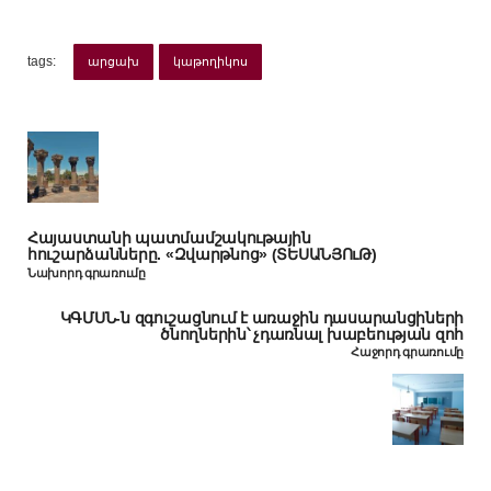
tags:
արցախ
կաթողիկոս
Հայաստանի պատմամշակութային
հուշարձանները. «Զվարթնոց» (ՏԵՍԱՆՅՈւԹ)
Նախորդ գրառումը
ԿԳՄՍՆ-ն զգուշացնում է առաջին դասարանցիների
ծնողներին՝ չդառնալ խաբեության զոհ
Հաջորդ գրառումը