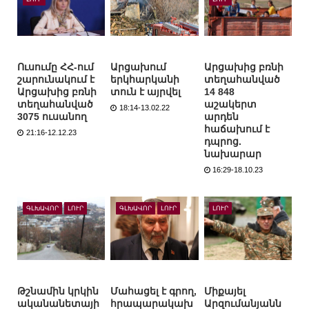
Ուսումը ՀՀ-ում
Արցախում
Արցախից բռնի
շարունակում է
երկհարկանի
տեղահանված
Արցախից բռնի
տուն է այրվել
14 848
տեղահանված
աշակերտ
18:14-13.02.22
3075 ուսանող
արդեն
հաճախում է
21:16-12.12.23
դպրոց.
նախարար
16:29-18.10.23
ԳԼԽԱՎՈՐ
ԼՈՒՐ
ԳԼԽԱՎՈՐ
ԼՈՒՐ
ԼՈՒՐ
Թշնամին կրկին
Մահացել է գրող,
Միքայել
ականանետայի
հրապարակախ
Արզումանյանն