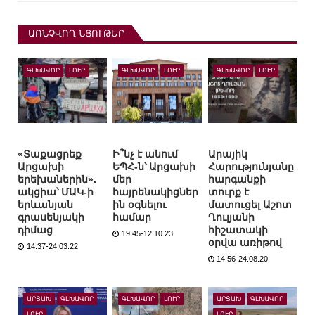
ԱՌՆՉՎՈՂ ՆՅՈՒԹԵՐ
ԳԼԽԱՎՈՐ
ԼՈՒՐ
ԳԼԽԱՎՈՐ
ԼՈՒՐ
ԳԼԽԱՎՈՐ
ԼՈՒՐ
«Տաքացրեք
Ի՞նչ է անում
Արայիկ
Արցախի
ԵՊՀ-ն՝ Արցախի
Հարությունյանը
երեխաներին».
մեր
հարգանքի
ակցիա՝ ՄԱԿ-ի
հայրենակիցներ
տուրք է
երևանյան
ին օգնելու
մատուցել Աշոտ
գրասենյակի
համար
Ղուլյանի
դիմաց
հիշատակի
19:45-12.10.23
օրվա առիթով
14:37-24.03.22
14:56-24.08.20
ԱՐՑԱԽ
ԳԼԽԱՎՈՐ
ԳԼԽԱՎՈՐ
ԼՈՒՐ
ԱՐՑԱԽ
ԳԼԽԱՎՈՐ
ԼՈՒՐ
ԼՈՒՐ