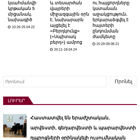
կսահմանվի
և տեսարժան
ու հայցորդները
կրթական 5
վայրերի
կստանան
մրցանակ.
միջազգային օրն
աջակցություն․
նախագիծ
է. նախարարն
երկարաձգվել է
այցելել է
հայտերի
10:26-25.04.22
«Բերդկունք»
ընդունման
(«Սպիտակ
ժամկետը
բերդ») ամրոց
15:29-09.08.21
20:11-18.04.24
Որոնել
Որոնել
ԼՈՒՐԵՐ
Հաստատվել են երաժշտական,
արվեստի, գեղարվեստի և պարարվեստի
դպրոցների օրինակելի ուսումնական