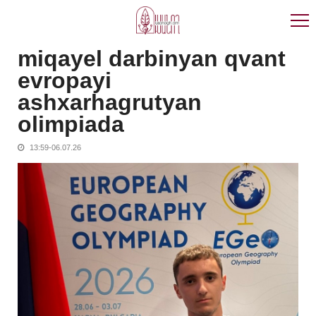
Skip
Skip
to
to
navigation
content
miqayel darbinyan qvant
evropayi
ashxarhagrutyan
olimpiada
13:59-06.07.26