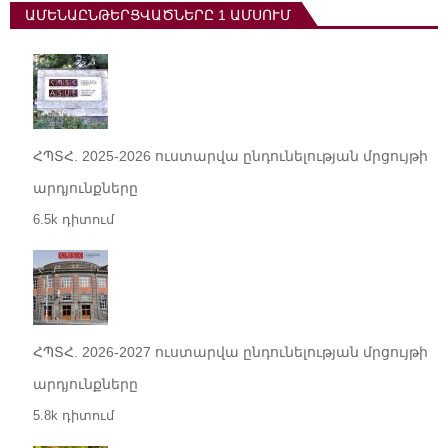
ԱՄԵՆԱԸՆԹԵՐՑՎԱԾՆԵՐԸ 1 ԱՄՍՈՒՄ
ՀՊՏՀ. 2025-2026 ուստարվա ընդունելության մրցույթի
արդյունքները
6.5k դիտում
ՀՊՏՀ. 2026-2027 ուստարվա ընդունելության մրցույթի
արդյունքները
5.8k դիտում