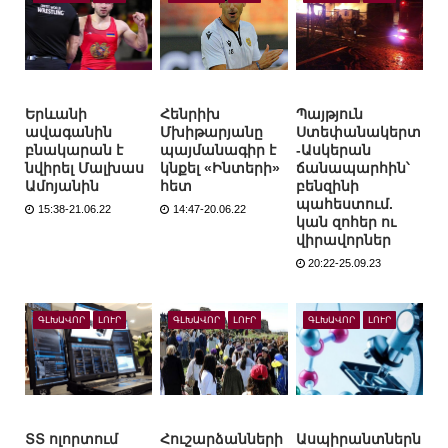
Երևանի
Հենրիխ
Պայթյուն
ավագանին
Մխիթարյանը
Ստեփանակերտ
բնակարան է
պայմանագիր է
-Ասկերան
նվիրել Մալխաս
կնքել «Ինտերի»
ճանապարհին՝
Ամոյանին
հետ
բենզինի
պահեստում.
15:38-21.06.22
14:47-20.06.22
կան զոհեր ու
վիրավորներ
20:22-25.09.23
ԳԼԽԱՎՈՐ
ԼՈՒՐ
ԳԼԽԱՎՈՐ
ԼՈՒՐ
ԳԼԽԱՎՈՐ
ԼՈՒՐ
ՏՏ ոլորտում
Հուշարձանների
Ասպիրանտներն