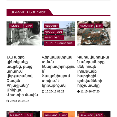
ԱՌՆՉՎՈՂ ՆՅՈՒԹԵՐ
ԳԼԽԱՎՈՐ
ԼՈՒՐ
ԳԼԽԱՎՈՐ
ԳԼԽԱՎՈՐ
ԼՈՒՐ
ԿՐԹԱԹՈՇԱԿ
ԿՐԹՈՒԹՅՈՒՆ
ՈՒՍՈՒՄՆԱՌՈՒԹՅՈՒՆ
ԱՐՏԵՐԿՐՈՒՄ
Նա պերճ
Վերապատրաս
Կառավարությա
կինոկյանք
տման
ն անդամները
ապրեց, բայց
հնարավորությու
մեկ րոպե
տրտում
ն՝
լռությամբ
վերջաբանով.
Ճապոնիայում.
հարգեցին
Զավեն
տրվում է
զոհվածների
Բոյաջյանը՝
կրթաթոշակ
հիշատակը
Մոնիկա
15:26-11.01.22
11:15-16.07.20
Վիտտիի մասին
22:18-02.02.22
ԳԼԽԱՎՈՐ
ԼՈՒՐ
ԳԼԽԱՎՈՐ
ԼՈՒՐ
ԳԼԽԱՎՈՐ
ԼՈՒՐ