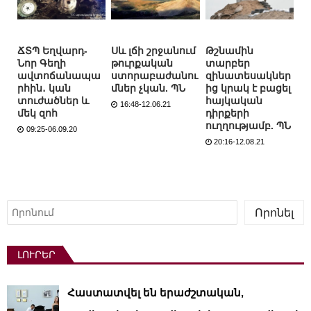
ՃՏՊ Եղվարդ-
Սև լճի շրջանում
Թշնամին
Նոր Գեղի
թուրքական
տարբեր
ավտոճանապա
ստորաբաժանու
զինատեսակներ
րհին․ կան
մներ չկան. ՊՆ
ից կրակ է բացել
տուժածներ և
հայկական
16:48-12.06.21
մեկ զոհ
դիրքերի
ուղղությամբ. ՊՆ
09:25-06.09.20
20:16-12.08.21
Որոնել
Որոնել
ԼՈՒՐԵՐ
Հաստատվել են երաժշտական,