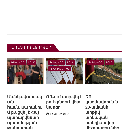
ԱՌՆՉՎՈՂ ՆՅՈՒԹԵՐ
ԳԼԽԱՎՈՐ
ԼՈՒՐ
ԳԼԽԱՎՈՐ
ԼՈՒՐ
ԳԼԽԱՎՈՐ
ԼՈՒՐ
ԿՐԹՈՒԹՅՈՒՆ
Մանկավարժակ
ՌԴ-ում փոխվել է
ԶՈՒ
ան
բուհ ընդունվելու
կազմավորման
համալսարանու
կարգը
29-ամյակի
մ բացվել է Հայ
առթիվ
17:31-06.01.21
պարարվեստի
տոնական
պատմության
հանդիսավոր
թանգարան
միջոցառումներ