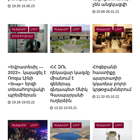
չեն անցկացվի
19:26-15.06.23
15:58-26.01.21
ԳԼԽԱՎՈՐ
ԼՈՒՐ
ԳԼԽԱՎՈՐ
ԼՈՒՐ
ԳԼԽԱՎՈՐ
ԼՈՒՐ
ՇՈՈՒԲԻԶՆԵՍ
«Եվրատեսիլ —
ՀՀ ԶՈւ
Հոգեբանի
2022». կայացել է
ղեկավար կազմը
հաստիքը
Ռոզա Լինի
միանում է
պարտադիր
«Snap» երգի
գեներալ-
կդառնա բոլոր
տեսահոլովակի
գնդապետ Օնիկ
կրթօջախներում
պրեմիերան
Գասպարյանի
11:32-03.10.22
ուղերձին
19:18-19.03.22
13:32-10.03.21
ԳԼԽԱՎՈՐ
ԼՈՒՐ
ԳԼԽԱՎՈՐ
ԼՈՒՐ
ԳԼԽԱՎՈՐ
ԼՈՒՐ